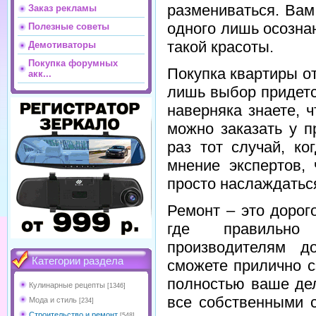
размениваться. Вам
Заказ рекламы
одного лишь осозна
Полезные советы
такой красоты.
Демотиваторы
Покупка форумных
Покупка квартиры о
акк...
лишь выбор придетс
наверняка знаете, 
можно заказать у п
раз тот случай, к
мнение экспертов,
просто наслаждатьс
Ремонт – это дорог
где правильно 
производителям д
Категории раздела
сможете прилично с
полностью ваше дел
Кулинарные рецепты
[1346]
все собственными с
Мода и стиль
[234]
Строительство и ремонт
[548]