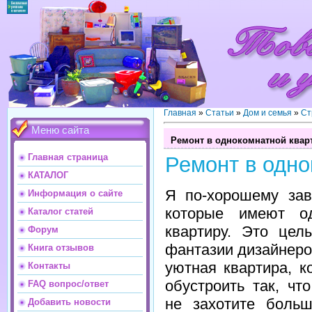
Главная
»
Статьи
»
Дом и семья
»
Ст
Меню сайта
Ремонт в однокомнатной квар
Главная страница
Ремонт в одно
КАТАЛОГ
Я по-хорошему за
Информация о сайте
которые имеют од
Каталог статей
квартиру. Это цел
Форум
фантазии дизайнеро
Книга отзывов
уютная квартира, 
Контакты
обустроить так, чт
FAQ вопрос/ответ
не захотите боль
Добавить новости