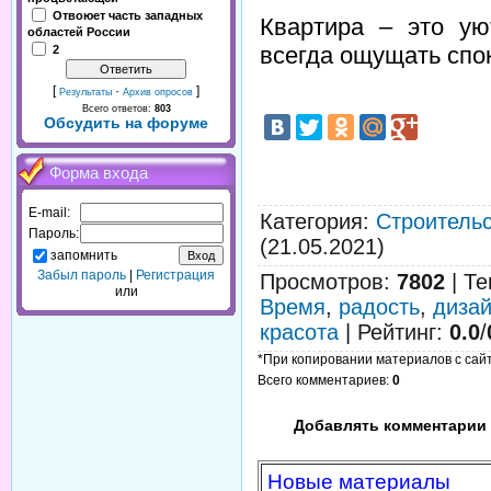
Отвоюет часть западных
Квартира – это ую
областей России
всегда ощущать спок
2
[
·
]
Результаты
Архив опросов
Всего ответов:
803
Обсудить на форуме
Форма входа
E-mail:
Категория
:
Строительс
Пароль:
(21.05.2021)
запомнить
Забыл пароль
|
Регистрация
Просмотров
:
7802
|
Те
или
Время
,
радость
,
диза
красота
|
Рейтинг
:
0.0
/
*При копировании материалов с сайта
Всего комментариев
:
0
Добавлять комментарии 
Новые материалы