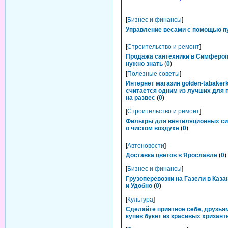
[
Бизнес и финансы
]
Управление весами с помощью п
[
Строительство и ремонт
]
Продажа сантехники в Симфероп
нужно знать
(
0
)
[
Полезные советы
]
Интернет магазин golden-tabakerk
считается одним из лучших для 
на развес
(
0
)
[
Строительство и ремонт
]
Фильтры для вентиляционных си
о чистом воздухе
(
0
)
[
Автоновости
]
Доставка цветов в Ярославле
(
0
)
[
Бизнес и финансы
]
Грузоперевозки на Газели в Каза
и Удобно
(
0
)
[
Культура
]
Сделайте приятное себе, друзьям
купив букет из красивых хризант