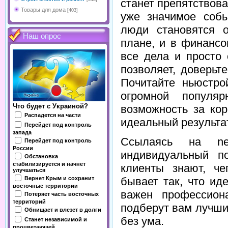
станет препятствова
Товары для дома
[403]
уже значимое собы
люди становятся 
Наш опрос
плане, и в финансо
все дела и просто 
позволяет, доверьт
Почитайте ньюстро
огромной популя
Что будет с Украиной?
возможность за ко
Распадется на части
идеальный результат
Перейдет под контроль
запада
Ссылаясь на new
Перейдет под контроль
России
индивидуальный п
Обстановка
стабилизируется и начнет
клиенты знают, че
улучшаться
Вернет Крым и сохранит
бывает так, что иде
восточные территории
важен профессион
Потеряет часть восточных
территорий
подберут вам лучший
Обнищает и влезет в долги
без ума.
Станет независимой и
процветающей