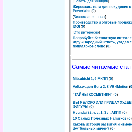
[
Советы для женщин
]
Жиросжигатели для похудения о
Powerlabs
(
0
)
[
Бизнес и финансы
]
Производство и оптовые продаж
IDGI
(
0
)
[
Это интересно
]
Попробуйте бесплатную интелл
игру «Народный Ответ», угадав 
популярное слово
(
0
)
Самые читаемые стат
Mitsubishi 1, 6 МКПП
(
0
)
Volkswagen Bora 2. 8 V6 4Motion
(
"ТАЙНЫ КОСМЕТИКИ"
(
0
)
ВЫ ЯБЛОКО ИЛИ ГРУША? ХУДЕЕ
ФИГУРЫ
(
0
)
Hyundai 82 л. с. 1. 3 л. АКПП
(
0
)
10 Самых Полезных Напитков
(
0
)
Какова история развития и измен
футбольных мячей?
(
0
)