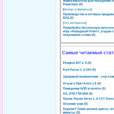
Жиросжигатели для похудения о
Powerlabs
(
0
)
[
Бизнес и финансы
]
Производство и оптовые продаж
IDGI
(
0
)
[
Это интересно
]
Попробуйте бесплатную интелл
игру «Народный Ответ», угадав 
популярное слово
(
0
)
Самые читаемые стат
Peugeot 407 2. 0
(
0
)
Ford Focus 1. 4 16V
(
0
)
Здоровый позвоночник - счастл
Отзыв о Opel Astra 1.6
(
0
)
Поведение НЛО в полёте
(
0
)
АХ, ЭТИ ГЛАЗКИ
(
0
)
Toyota Toyota Verso 1. 8 CVT Элег
Осенние угри
(
0
)
Худеем? Такие разные диеты: п
минусы.
(
0
)