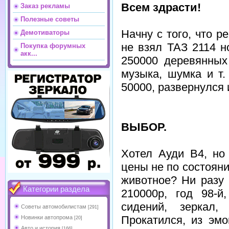
Всем здрасти!
Заказ рекламы
Полезные советы
Начну с того, что 
Демотиваторы
не взял ТАЗ 2114 н
Покупка форумных
акк...
250000 деревянных
музыка, шумка и т.
50000, развернулся 
ВЫБОР.
Хотел Ауди B4, но
цены не по состоянию
животное? Ни разу
Категории раздела
210000р, год 98-й
сидений, зеркал
Советы автомобилистам
[291]
Прокатился, из эмо
Новинки автопрома
[20]
Авто и история
[166]