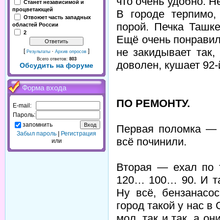
что очень удобно. Н
Станет независимой и
процветающей
В городе терпимо,
Отвоюет часть западных
порой. Печка Ташк
областей России
2
Ещё очень понравило
не закидывает так,
[
·
]
Результаты
Архив опросов
Всего ответов:
803
доволен, кушает 92-
Обсудить на форуме
Форма входа
ПО РЕМОНТУ.
E-mail:
Пароль:
запомнить
Первая поломка — б
Забыл пароль
|
Регистрация
всё починили.
или
Вторая — ехал по 
120… 100… 90. И та
Ну всё, бензанасос
город такой у нас в 
мол, так и так, а о