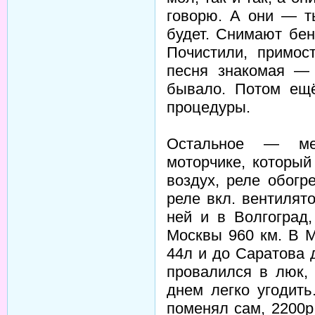
говорю. А они — т
будет. Снимают бен
Почистили, примос
песня знакомая —
бывало. Потом ещ
процедуры.
Остальное — ме
моторчике, которы
воздух, реле обогр
реле вкл. вентилято
ней и в Волгоград
Москвы 960 км. В М
44л и до Саратова 
провалился в люк,
днем легко угодит
поменял сам, 2200р