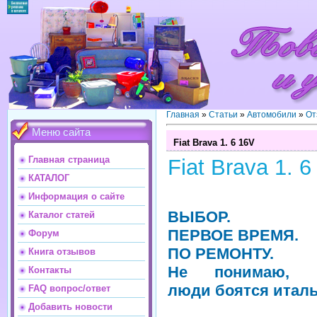
Главная
»
Статьи
»
Автомобили
»
От
Меню сайта
Fiat Brava 1. 6 16V
Главная страница
Fiat Brava 1. 6
КАТАЛОГ
Информация о сайте
ВЫБОР.
Каталог статей
ПЕРВОЕ ВРЕМЯ.
Форум
ПО РЕМОНТУ.
Книга отзывов
Не понимаю, п
Контакты
люди боятся итал
FAQ вопрос/ответ
Добавить новости