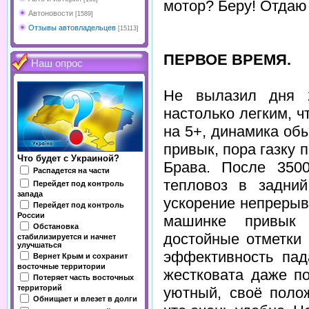
мотор? Беру! Отдаю 
Автоновости
[1589]
Отзывы автовладельцев
[15113]
ПЕРВОЕ ВРЕМЯ.
Наш опрос
Не вылазил дня 2
настолько легким, ч
на 5+, динамика об
привык, пора газку п
Что будет с Украиной?
Брава. После 350
Распадется на части
тепловоз в задни
Перейдет под контроль
запада
ускорение непрерыв
Перейдет под контроль
России
машинке привык 
Обстановка
достойные отметки 
стабилизируется и начнет
улучшаться
эффективность пад
Вернет Крым и сохранит
восточные территории
жестковата даже 
Потеряет часть восточных
территорий
уютный, своё поло
Обнищает и влезет в долги