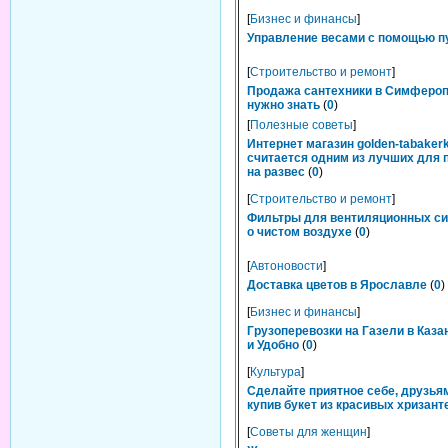
[
Бизнес и финансы
]
Управление весами с помощью п
[
Строительство и ремонт
]
Продажа сантехники в Симфероп
нужно знать
(
0
)
[
Полезные советы
]
Интернет магазин golden-tabakerk
считается одним из лучших для 
на развес
(
0
)
[
Строительство и ремонт
]
Фильтры для вентиляционных си
о чистом воздухе
(
0
)
[
Автоновости
]
Доставка цветов в Ярославле
(
0
)
[
Бизнес и финансы
]
Грузоперевозки на Газели в Каза
и Удобно
(
0
)
[
Культура
]
Сделайте приятное себе, друзьям
купив букет из красивых хризант
[
Советы для женщин
]