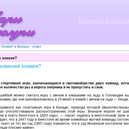
? Почём?
»
Вопрос - ответ
я хоккея?
новения хоккея?
), спортивная игра, заключающаяся в противоборстве двух команд, ко
 количество раз в ворота оперника и не пропустить в свои.
 шайбой можно считать игры с мячом и клюшками на льду в Голландии ещ
навии, где они преобразовались в 19 веке0 в хоккей с мячом на льду — бенди.
рмился как спортивная игра в Канаде, природа которой (многочисленн
ше способстовавали распространению этой игры. Вначале играли не ша
и в порту Кингстона в 1843 году», — гласит надпись в кингстонском Зале х
дает, что в 1847 году в Кингстоне во время хоккейных матчей команды состоял
газет за тот же год (1847 году) говорится, что в суд Монреаля поступили 
 льду плоские камни».