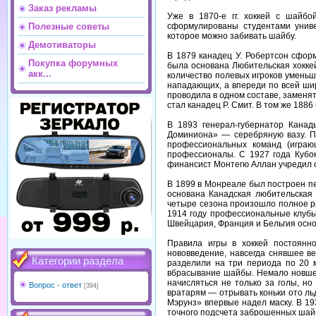
Заказ рекламы
Уже в 1870-е гг. хоккей с шайб
сформулированы студентами униве
Полезные советы
которое можно забивать шайбу.
Демотиваторы
В 1879 канадец У. Робертсон сфор
Покупка форумных
была основана Любительская хокке
акк...
количество полевых игроков уменьш
нападающих, а впереди по всей шир
проводила в одном составе, заменят
стал канадец Р. Смит. В том же 188
В 1893 генерал-губернатор Кана
Доминиона» — серебряную вазу. П
профессиональных команд (играю
профессионалы. С 1927 года Кубо
финансист Монтегю Аллан учредил с
В 1899 в Монреале был построен пе
основана Канадская любительская 
четыре сезона произошло полное р
1914 году профессиональные клубы
Швейцария, Франция и Бельгия осно
Правила игры в хоккей постоянн
нововведение, навсегда снявшее в
Категории раздела
разделили на три периода по 20 м
вбрасывание шайбы. Немало новшес
начисляться не только за голы, н
Вопрос - ответ
[394]
вратарям — отрывать коньки ото ль
Мэрунз» впервые надел маску. В 1
точного подсчета заброшенных шайб