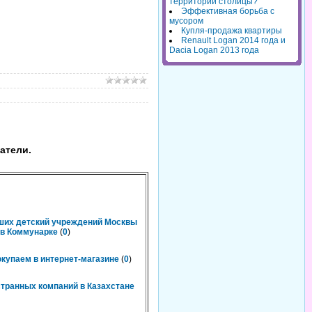
территорий столицы?
Эффективная борьба с
мусором
Купля-продажа квартиры
Renault Logan 2014 года и
Dacia Logan 2013 года
атели.
чших детский учреждений Москвы
n в Коммунарке
(
0
)
окупаем в интернет-магазине
(
0
)
странных компаний в Казахстане