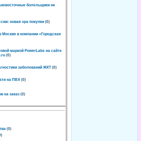
льневосточные болельщики не
сии: новая эра покупки
(
0
)
 Москве в компании «Городская
говой маркой PowerLabs на сайте
.ru
(
0
)
агностики заболеваний ЖКТ
(
0
)
ати на ПВХ
(
0
)
в на заказ
(
0
)
тва
(
0
)
0
)