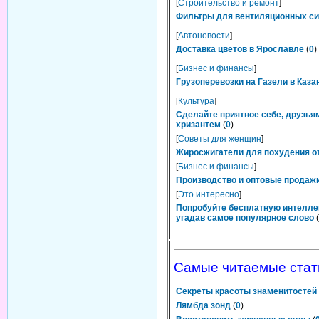
[
Строительство и ремонт
]
Фильтры для вентиляционных сис
[
Автоновости
]
Доставка цветов в Ярославле
(
0
)
[
Бизнес и финансы
]
Грузоперевозки на Газели в Каза
[
Культура
]
Сделайте приятное себе, друзьям
хризантем
(
0
)
[
Советы для женщин
]
Жиросжигатели для похудения от
[
Бизнес и финансы
]
Производство и оптовые продажи
[
Это интересно
]
Попробуйте бесплатную интелле
угадав самое популярное слово
(
Самые читаемые стат
Секреты красоты знаменитостей
Лямбда зонд
(
0
)