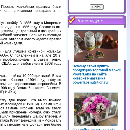
. Первые хоккейные правила были
, ограничивавшие пространство, в
Рекомендуем
вую шайбу. В 1885 году в Монреале
 изданы в 1886 году. Согласно им,
щитники, центральный и два крайних
нейший хоккеист. Весь матч команда
иков. Автором нового кодекса правил
ой командами.
з «Для лучшей хоккейной команды
АА». С появлением в начале 20 в.
и профессионалы, а затем только
 США). Для любителей в 1908 году
Почему стоит купить
продукцию торговой маркой
PowerLabs на сайте
считанный на 10 000 зрителей. Была
интернет-магазина
же в Канаде в 1904 году, а спустя
powerlabsnutrition.ru
еем заинтересовались европейцы. В
908 году Великобритания, Богемия,
HF) ИИХФ).
етку для ворот. Это было важное
ых площадок (61x30 м). Время игры
ся замены игроков. Тогда же ввели
были присвоены номера, очки стали
решили передавать шайбу вперед, а
ратарь Клинт Бенедикт из «Монреаль
или разноцветные фонари для более