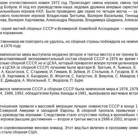
рии отечественного хоккея 1972 год. Происходит смена игроков, смена тр
д Бобров. И под его руководством наша ледовая дружина впервые скрестил
сильнейших игроков НХЛ. Было проведено две серии по четыре матча — за о
ового поколения игроков: Владислава Третьяка, Валерия Васильева, Генна
ова, Валерия Харламова, Александра Якушева, Владимира Шадрина, Алекса
ая серия матчей сборных СССР и Всемирной Хоккейной Ассоциации — конкуре
м поражении.
енников им повторить не удалось, но сборная страны побеждала на чемпиона
в 1976 году.
чемпионатах мира выступила неудачно (второе и третье место) и ее тренер Бо
 возглавлявший экспериментальный состав сборной СССР в 1976 во время 
только сборной СССР, но и ЦСКА, который превратил вскоре путем целенапр
е в ЦСКА (и сборной СССР) лучшими были вратари В. Третьяк, А. Тыжных, Е.
, А. Касатонов, С. Стариков, И. Гимаев, В. Зубков, И. Стельнов, А. Гусаров, В. 
В. Харламов, X. Балдерис, В. Жпуктов, С. Капустин, В. Викулов, С. Макаров, Н
 Е. Давыдов, А. Могильный, С. Федоров, П. Буре.
ился чемпионом СССР, а сборная СССР была чемпионом мира в 1978, 1979, 1
4, 1988, 1992, обладателем Кубка Канады в 1981, выигрывала матчевые встр
ношения привели к массовой миграции лучших хоккеистов СССР в конце 198
Северной Америки и западной Европы. В сборной пропала привычная (и
уководства игроками. Следствием стало отсутствие побед в крупнейших тур
игроков (высшие достижения — второе и третье места в 1998 и 2002, второе
я соревнованиями женских команд. Этот вид был включен в программу зимни
 стала сборная США.