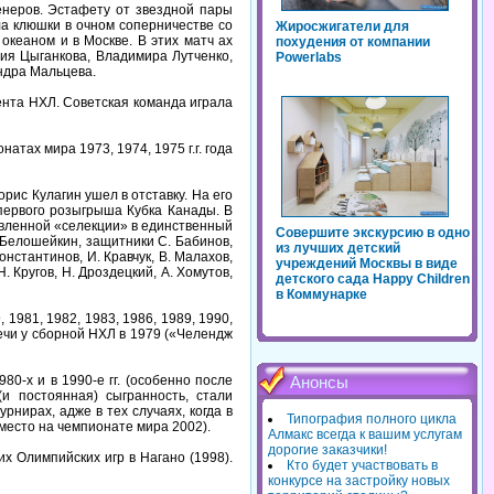
енеров. Эстафету от звездной пары
а клюшки в очном соперничестве со
Жиросжигатели для
кеаном и в Москве. В этих матч ах
похудения от компании
дия Цыганкова, Владимира Лутченко,
Powerlabs
ндра Мальцева.
нта НХЛ. Советская команда играла
тах мира 1973, 1974, 1975 г.г. года
рис Кулагин ушел в отставку. На его
первого розыгрыша Кубка Канады. В
авленной «селекции» в единственный
Совершите экскурсию в одно
 Белошейкин, защитники С. Бабинов,
из лучших детский
Константинов, И. Кравчук, В. Малахов,
учреждений Москвы в виде
. Кругов, Н. Дроздецкий, А. Хомутов,
детского сада Happy Children
в Коммунарке
981, 1982, 1983, 1986, 1989, 1990,
ечи у сборной НХЛ в 1979 («Челендж
0-х и в 1990-е гг. (особенно после
Анонсы
 постоянная) сыгранность, стали
нирах, адже в тех случаях, когда в
Типография полного цикла
 место на чемпионате мира 2002).
Алмакс всегда к вашим услугам
дорогие заказчики!
х Олимпийских игр в Нагано (1998).
Кто будет участвовать в
конкурсе на застройку новых