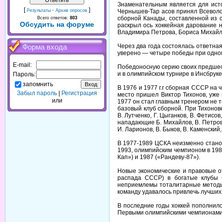
Знаменательным является для исто
[
·
]
Чернышев-Тар асов принял Всеволо
Результаты
Архив опросов
сборной Канады, составленной из 
Всего ответов:
803
Обсудить на форуме
раскрыл ось хоккейная дарование н
Владимира Петрова, Бориса Михайл
Через два года состоялась ответн
Форма входа
уверено — четыре победы при одно
E-mail:
Победоносную серию своих предшеств
и в олимпийском турнире в Инсбруке 
Пароль:
запомнить
В 1976 и 1977 г.г сборная СССР на 
Забыл пароль
|
Регистрация
место пришел Виктор Тихонов, уже
или
1977 он стал главным тренером не 
базовый клуб сборной. При Тихонов
В. Лутченко, Г. Цыганков, В. Фетисов
нападающие Б. Михайлов, В. Петров, 
И. Ларионов, В. Быков, В. Каменский,
В 1977-1989 ЦСКА неизменно станов
1993, олимпийским чемпионом в 198
Кап») и 1987 («Рандеву-87»).
Новые экономические и правовые от
распада СССР) в богатые клубы 
неприемлемы тоталитарные методы р
команду удавалось привлечь лучших 
В последние годы хоккей пополнилс
Первыми олимпийскими чемпионами