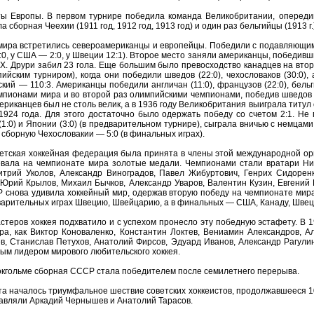
ты Европы. В первом турнире победила команда Великобритании, опереди
борная Чеехии (1911 год, 1912 год, 1913 год) и один раз бельгийцы (1913 г.
 мира встретились североамериканцы и европейцы. Победили с подавляющим
:0, у США — 2:0, у Швеции 12:1). Второе место заняли американцы, победив
 X. Друри забил 23 гола. Еще большим было превосходство канадцев на втор
ским турниром), когда они победили шведов (22:0), чехословаков (30:0), ам
ий — 110:3. Американцы победили англичан (11:0), французов (22:0), бельги
емпионами мира и во второй раз олимпийскими чемпионами, победив шведов (1
американцев был не столь велик, а в 1936 году Великобритания выиграла титу
1924 года. Для этого достаточно было одержать победу со счетом 2:1. Не 
0) и Японии (3:0) (в предварительном турнире), сыграла вничью с немцами 
 сборную Чехословакии — 5:0 (в финальных играх).
етская хоккейная федерация была принята в члены этой международной орг
оевала на чемпионате мира золотые медали. Чемпионами стали вратари Ни
итрий Уколов, Александр Виноградов, Павел Жибуртович, Генрих Сидорен
 Юрий Крылов, Михаил Бычков, Александр Уваров, Валентин Кузин, Евгений 
Р снова удивила хоккейный мир, одержав вторую победу на чемпионате мира
варительных играх Швецию, Швейцарию, а в финальных — США, Канаду, Швец
теров хоккея подхватило и с успехом пронесло эту победную эстафету. В 
а, как Виктор Коноваленко, Константин Локтев, Вениамин Александров, А
, Станислав Петухов, Анатолий Фирсов, Эдуард Иванов, Александр Рагулин
ым лидером мирового любительского хоккея.
окгольме сборная СССР стала победителем после семилетнего перерыва.
та началось триумфальное шествие советских хоккеистов, продолжавшееся 1
лавляли Аркадий Чернышев и Анатолий Тарасов.