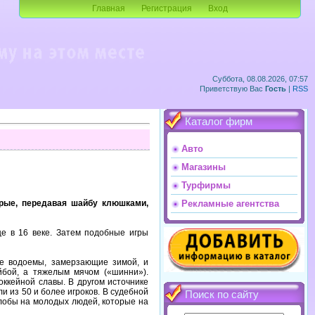
Главная
Регистрация
Вход
Суббота, 08.08.2026, 07:57
Приветствую Вас
Гость
|
RSS
Каталог фирм
Авто
Магазины
Турфирмы
торые, передавая шайбу клюшками,
Рекламные агентства
е в 16 веке. Затем подобные игры
ые водоемы, замерзающие зимой, и
йбой, а тяжелым мячом («шинни»).
оккейной славы. В другом источнике
и из 50 и более игроков. В судебной
Поиск по сайту
жалобы на молодых людей, которые на