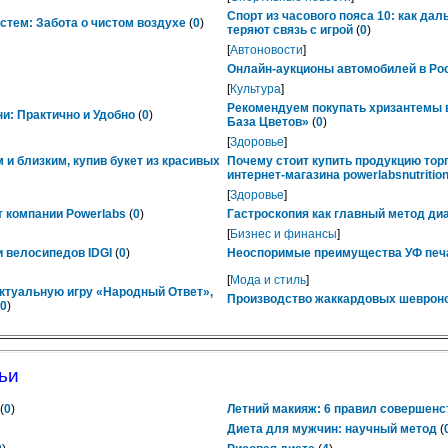
Спорт из часового пояса 10: как да
тем: Забота о чистом воздухе
(
0
)
теряют связь с игрой
(
0
)
[
Автоновости
]
Онлайн-аукционы автомобилей в Рос
[
Культура
]
Рекомендуем покупать хризантемы в
ни: Практично и Удобно
(
0
)
База Цветов»
(
0
)
[
Здоровье
]
 и близким, купив букет из красивых
Почему стоит купить продукцию тор
интернет-магазина powerlabsnutrition
[
Здоровье
]
 компании Powerlabs
(
0
)
Гастроскопия как главный метод ди
[
Бизнес и финансы
]
 велосипедов IDGI
(
0
)
Неоспоримые преимущества УФ печ
[
Мода и стиль
]
ктуальную игру «Народный Ответ»,
Производство жаккардовых шевроно
0
)
ьи
(
0
)
Летний макияж: 6 правил совершенс
Диета для мужчин: научный метод
(