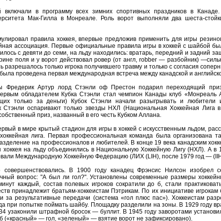
ой включали в программу всех зимних спортивных праздников в Канаде
рситета Мак-Гилла в Монреале. Роль ворот выполняли два шеста-стойки
мулировал правила хоккея, впервые предложив применить для игры резино
йная ассоциация. Первые официальные правила игры в хоккей с шайбой были
илось с девяти до семи, на льду находились: вратарь, передний и задний за
ине поля и у ворот действовал ровер (от англ, robber — разбойник) —силь
ь разрешалось только игрока получившего травму и только с согласия соперн
6 была проведена первая международная встреча между канадской и английск
ды Фредерик Артур лорд Стэнли оф Престон подарил переходящий при
ервым обладателем Кубка Стэнли стал чемпион Канады клуб «Монреаль А
щих только за деньги) Кубок Стэнли начали разыгрывать и любители 
к Стэнли оспаривают только звезды НХЛ (Национальная Хоккейная Лига в
обственный приз, названный в его честь Кубком Аллана.
рвый в мире крытый стадион для игры в хоккей с искусственным льдом, рас
хоккейная лига. Первая профессиональная команда была организована так
азделение на профессионалов и любителей. В конце 19 века канадским хокк
 хоккея на льду объединились в Национальную Хоккейную Лигу (НХЛ). А в 1
вали Международную Хоккейную Федерацию (ЛИХ (LIH), после 1979 год — (II
о совершенствовались. В 1900 году канадец Фрэнсис Нилсон изобрел с
ечный вопрос: "А был ли гол?". Установлены современные размеры хоккейн
инут каждый, состав полевых игроков сократили до б, стали практиковать
тв принадлежит братьям-хоккеистам Пэтрикам. По их инициативе игрокам 
о и за результативные передачи (система «гол плюс пас»). Хоккеистам раз
да при попытке поймать шайбу. Площадку разделили на зоны. В 1929 году в
934 узаконили штрафной бросок — буллит. В 1945 году заворотами установ
 («красный» — гол, «зеленый» — взятие ворот не зафиксировано).