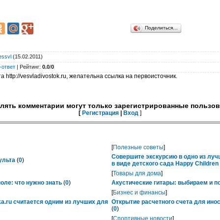
Поделиться…
essvl
(15.02.2011)
-ответ
|
Рейтинг
:
0.0
/
0
 http://vesvladivostok.ru, желательна ссылка на первоисточник.
лять комментарии могут только зарегистрированные пользов
[
Регистрация
|
Вход
]
[
Полезные советы
]
Совершите экскурсию в одно из лу
ульта
(
0
)
в виде детского сада Happy Childre
[
Товары для дома
]
ле: что нужно знать
(
0
)
Акустические гитары: выбираем и п
[
Бизнес и финансы
]
ka.ru считается одним из лучших для
Открытие расчетного счета для ино
(
0
)
[
Спортивные новости
]