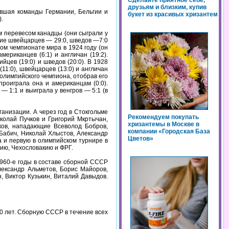
Сделайте приятное себе,
друзьям и близким, купив
вшая команды Германии, Бельгии и
букет из красивых хризантем
).
 перевесом канадцы (они сыграли у
шие швейцарцев — 29:0, шведов —7:0
ом чемпионате мира в 1924 году (он
ериканцев (6:1) и англичан (19:2).
йцев (19:0) и шведов (20:0). В 1928
1:0), швейцарцев (13:0) и англичан
л олимпийского чемпиона, отобрав его
проиграла она и американцам (0:0).
— 1:1 и выиграла у венгров — 5:1 (в
анизации. А через год в Стокгольме
Рекомендуем покупать
колай Пучков и Григорий Мкртычан,
хризантемы в Москве в
ков, нападающие Всеволод Бобров,
компании «Городская База
Бабич, Николай Хлыстов, Александр
Цветов»
 и первую в олимпийском турнире в
ию, Чехословакию и ФРГ.
1960-е годы в составе сборной СССР
лександр Альметов, Борис Майоров,
, Виктор Кузькин, Виталий Давыдов.
0 лет. Сборную СССР в течение всех