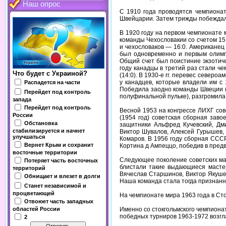
Наш опрос
С 1910 года проводятся чемпиона
Швейцарии. Затем трижды побеждала с
В 1920 году на первом чемпионате
команды Чехословакии со счетом 15
и чехословаков — 16:0. Американец
был одновременно и первым олимпий
Общий счет был поистиние экзотичск
году канадцы в третий раз стали ч
Что будет с Украиной?
(14:0). В 1930-е гг. перевес северо
у канадцев, которые владели им с 
Распадется на части
Победила заодно команды Швеции (1:
Перейдет под контроль
полуфинальной пульке), разгромила
запада
Перейдет под контроль
Весной 1953 на конгрессе ЛИХГ сов
России
(1954 год) советская сборная зав
Обстановка
защитники Альфред Кучевский, Дм
стабилизируется и начнет
Виктор Шувалов, Алексей Гурышев,
улучшаться
Комаров. В 1956 году сборная ССС
Вернет Крым и сохранит
Кортина д Ампеццо, победив в пред
восточные территории
Следующее поколение советских мас
Потеряет часть восточных
блистали такие выдающиеся мастер
территорий
Вячеслав Старшинов, Виктор Якушев
Обнищает и влезет в долги
Наша команда стала тогда признанн
Станет независимой и
процветающей
На чемпионате мира 1963 года в Ст
Отвоюет часть западных
Именно со стокгольмского чемпиона
областей России
победных турниров 1963-1972 возг
2