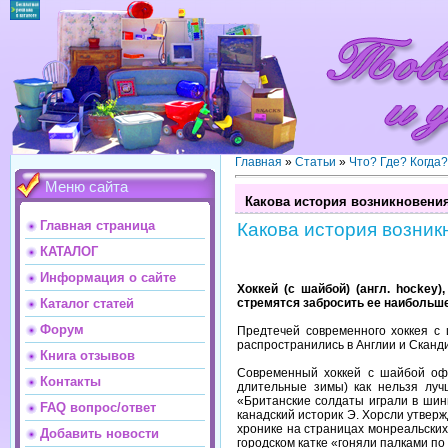
Главная
»
Статьи
»
Что? Где? Когда
Меню сайта
Какова история возникновени
Главная страница
Какова история возник
КАТАЛОГ
Информация о сайте
Хоккей (с шайбой) (англ. hockey
стремятся забросить ее наибольшее
Каталог статей
Форум
Предтечей современного хоккея с
распространились в Англии и Сканди
Книга отзывов
Современный хоккей с шайбой офо
Контакты
длительные зимы) как нельзя луч
«Британские солдаты играли в шинн
FAQ вопрос/ответ
канадский историк Э. Хорсли утверж
хронике на страницах монреальских 
Добавить новости
городском катке «гоняли палками по