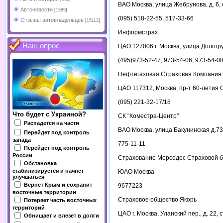
ВАО Москва, улица Жебрунова, д. 6, 
Автоновости
[1589]
(095) 518-22-55, 517-33-66
Отзывы автовладельцев
[15113]
Информстрах
Наш опрос
ЦАО 127006 г. Москва, улица Долгору
(495)973-52-47, 973-54-06, 973-54-0
Нефтегазовая Страховая Компания
ЦАО 117312, Москва, пр-т 60-летия Ок
(095) 221-32-17/18
Что будет с Украиной?
СК "Коместра-Центр"
Распадется на части
ВАО Москва, улица Бакунинская д.73
Перейдет под контроль
запада
775-11-11
Перейдет под контроль
России
Страхование Мерседес Страховой б
Обстановка
стабилизируется и начнет
ЮАО Москва
улучшаться
Вернет Крым и сохранит
9677223
восточные территории
Страховое общество Якорь
Потеряет часть восточных
территорий
ЦАО г. Москва, Уланский пер., д. 22, с
Обнищает и влезет в долги