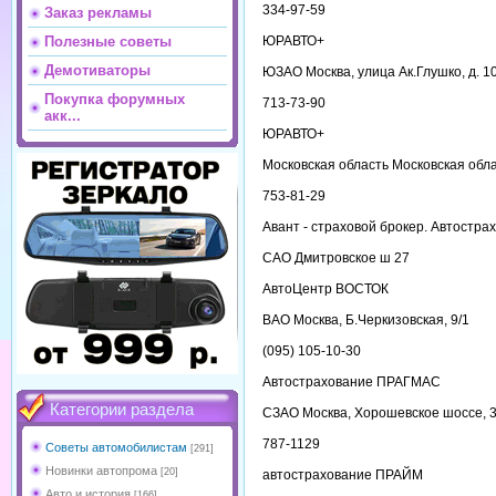
334-97-59
Заказ рекламы
ЮРАВТО+
Полезные советы
Демотиваторы
ЮЗАО Москва, улица Ак.Глушко, д. 10,
Покупка форумных
713-73-90
акк...
ЮРАВТО+
Московская область Московская обла
753-81-29
Авант - страховой брокер. Автостра
САО Дмитровское ш 27
АвтоЦентр ВОСТОК
ВАО Москва, Б.Черкизовская, 9/1
(095) 105-10-30
Автострахование ПРАГМАС
Категории раздела
СЗАО Москва, Хорошевское шоссе, 3
787-1129
Советы автомобилистам
[291]
Новинки автопрома
[20]
автострахование ПРАЙМ
Авто и история
[166]