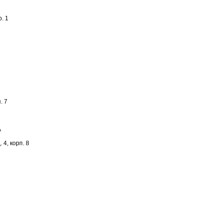
. 1
. 7
А
 4, корп. 8