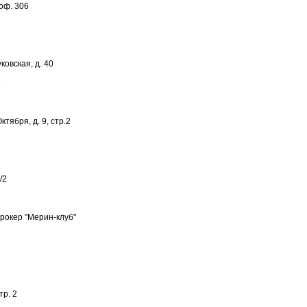
оф. 306
ковская, д. 40
8
тября, д. 9, стр.2
/2
рокер "Мерин-клуб"
тр. 2