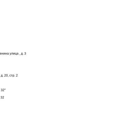
енина улица , д. 3
. 20, стр. 2
 32"
 32