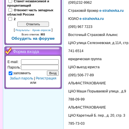
Станет независимой и
(095)232-9962
процветающей
Отвоюет часть западных
Страховой брокер
e-strahovka.ru
областей России
ЮЗАО
e-strahovka.ru
2
(095) 967 7223
[
·
]
Результаты
Архив опросов
Восточный Страховой Альянс
Всего ответов:
803
Обсудить на форуме
ЦАО улица Селезневская, д.11А, стр.
741-6514
Форма входа
юридическая группа
E-mail:
ЦАО выезд юриста
Пароль:
запомнить
(095) 506-77-89
Забыл пароль
|
Регистрация
или
АЛЬФАСТРАХОВАНИЕ
ЦАО Маши Порываевой улица , д.9
788-09-99
АЛЬФАСТРАХОВАНИЕ
ЦАО Каретный Б. пер., д. 20, стр. 3
785-73-03