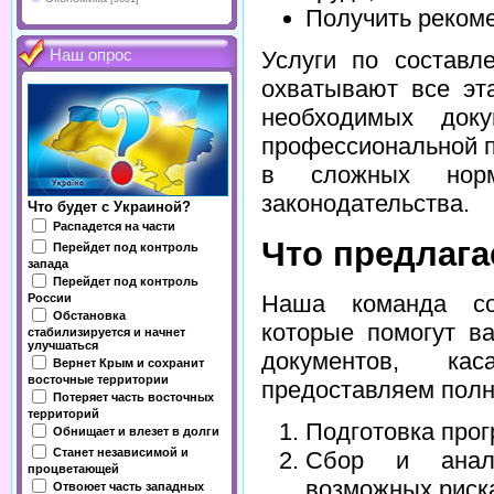
Получить реком
Наш опрос
Услуги по составл
охватывают все эт
необходимых док
профессиональной п
в сложных норм
законодательства.
Что будет с Украиной?
Распадется на части
Что предлага
Перейдет под контроль
запада
Перейдет под контроль
Наша команда со
России
Обстановка
которые помогут в
стабилизируется и начнет
улучшаться
документов, к
Вернет Крым и сохранит
восточные территории
предоставляем полн
Потеряет часть восточных
территорий
Подготовка про
Обнищает и влезет в долги
Станет независимой и
Сбор и анал
процветающей
возможных риск
Отвоюет часть западных