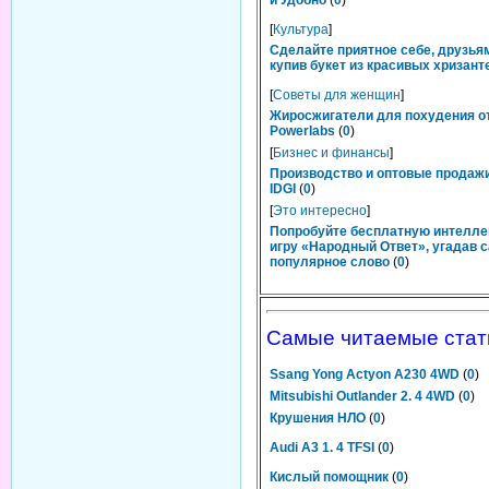
и Удобно
(
0
)
[
Культура
]
Сделайте приятное себе, друзьям
купив букет из красивых хризант
[
Советы для женщин
]
Жиросжигатели для похудения о
Powerlabs
(
0
)
[
Бизнес и финансы
]
Производство и оптовые продаж
IDGI
(
0
)
[
Это интересно
]
Попробуйте бесплатную интелл
игру «Народный Ответ», угадав 
популярное слово
(
0
)
Самые читаемые стат
Ssang Yong Actyon A230 4WD
(
0
)
Mitsubishi Outlander 2. 4 4WD
(
0
)
Крушения НЛО
(
0
)
Audi A3 1. 4 TFSI
(
0
)
Кислый помощник
(
0
)