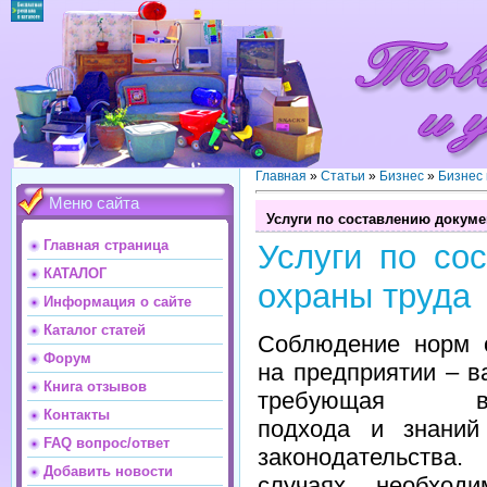
Главная
»
Статьи
»
Бизнес
»
Бизнес
Меню сайта
Услуги по составлению докуме
Главная страница
Услуги по со
КАТАЛОГ
охраны труда
Информация о сайте
Каталог статей
Соблюдение норм 
Форум
на предприятии – в
Книга отзывов
требующая вни
Контакты
подхода и знаний
FAQ вопрос/ответ
законодательства
Добавить новости
случаях необходи