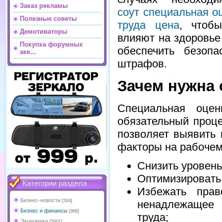
Заказ рекламы
соут специальная о
Полезные советы
труда цена
, чтоб
Демотиваторы
влияют на здоровье
Покупка форумных
обеспечить безоп
акк...
штрафов.
Зачем нужна 
Специальная оце
обязательный проце
позволяет выявить
факторы на рабочем
Снизить уровен
Оптимизировать 
Категории раздела
Избежать пра
Бизнес-новости
[504]
ненадлежащее
Бизнес и финансы
[968]
труда;
Экономика
[5601]