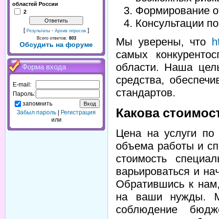
областей России
Формирование о
2
Консультации по
[
·
]
Результаты
Архив опросов
Всего ответов:
803
Мы уверены, что
h
Обсудить на форуме
самых конкуренто
области. Наша цел
Форма входа
средства, обеспеч
E-mail:
стандартов.
Пароль:
запомнить
Какова стоимос
Забыл пароль
|
Регистрация
или
Цена на услуги по
объема работы и с
стоимость специа
варьироваться и на
Обратившись к нам
на ваши нужды. М
соблюдение бюдж