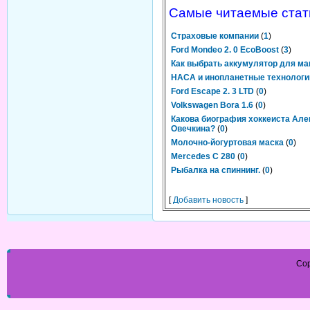
Самые читаемые стат
Страховые компании
(
1
)
Ford Mondeo 2. 0 EcoBoost
(
3
)
Как выбрать аккумулятор для м
НАСА и инопланетные технологи
Ford Escape 2. 3 LTD
(
0
)
Volkswagen Bora 1.6
(
0
)
Какова биография хоккеиста Ал
Овечкина?
(
0
)
Молочно-йогуртовая маска
(
0
)
Mercedes C 280
(
0
)
Рыбалка на спиннинг.
(
0
)
[
Добавить новость
]
Cop