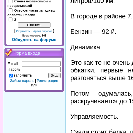
литров/100 км.
Станет независимой и
процветающей
Отвоюет часть западных
В городе в районе 7.
областей России
2
Бензин — 92-й.
[
·
]
Результаты
Архив опросов
Всего ответов:
803
Обсудить на форуме
Динамика.
Форма входа
Это как-то не очень
E-mail:
обкатки, первые н
Пароль:
запомнить
разгоняться выше 16
Забыл пароль
|
Регистрация
или
Потом одумалас
раскручивается до 1
Управляемость.
Сзади стоит балка, 