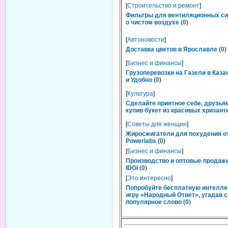
[
Строительство и ремонт
]
Фильтры для вентиляционных си
о чистом воздухе
(
0
)
[
Автоновости
]
Доставка цветов в Ярославле
(
0
)
[
Бизнес и финансы
]
Грузоперевозки на Газели в Каза
и Удобно
(
0
)
[
Культура
]
Сделайте приятное себе, друзьям
купив букет из красивых хризант
[
Советы для женщин
]
Жиросжигатели для похудения о
Powerlabs
(
0
)
[
Бизнес и финансы
]
Производство и оптовые продаж
IDGI
(
0
)
[
Это интересно
]
Попробуйте бесплатную интелл
игру «Народный Ответ», угадав 
популярное слово
(
0
)