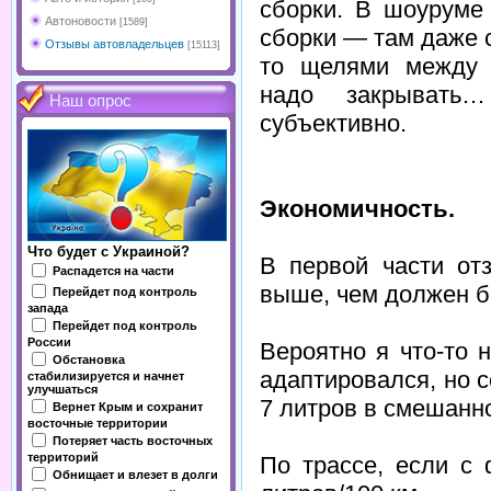
сборки. В шоуруме
Автоновости
[1589]
сборки — там даже с
Отзывы автовладельцев
[15113]
то щелями между 
надо закрывать
Наш опрос
субъективно.
Экономичность.
Что будет с Украиной?
В первой части от
Распадется на части
выше, чем должен б
Перейдет под контроль
запада
Перейдет под контроль
России
Вероятно я что-то н
Обстановка
адаптировался, но 
стабилизируется и начнет
улучшаться
7 литров в смешанн
Вернет Крым и сохранит
восточные территории
Потеряет часть восточных
территорий
По трассе, если с
Обнищает и влезет в долги