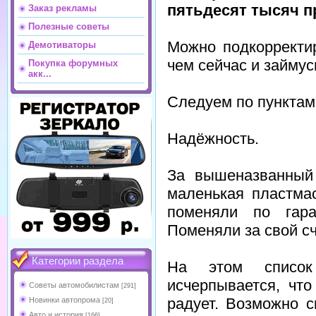
пятьдесят тысяч п
Заказ рекламы
Полезные советы
Mожно подкорректи
Демотиваторы
чем сейчас и займус
Покупка форумных
акк...
Следуем по пунктам
Надёжность.
За вышеназванный 
маленькая пластма
поменяли по гара
Поменяли за свой сч
Категории раздела
На этом список
исчерпывается, чт
Советы автомобилистам
[291]
радует. Возможно с
Новинки автопрома
[20]
Авто и история
[166]