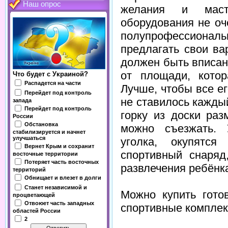
Наш опрос
желания и масте
оборудования не оч
полупрофессиона
предлагать свои ва
должен быть вписан 
от площади, кото
Что будет с Украиной?
Распадется на части
Лучше, чтобы все е
Перейдет под контроль
не ставилось кажды
запада
Перейдет под контроль
горку из доски ра
России
Обстановка
можно съезжать. 
стабилизируется и начнет
улучшаться
уголка, окупятс
Вернет Крым и сохранит
спортивный снаряд
восточные территории
Потеряет часть восточных
развлечения ребёнк
территорий
Обнищает и влезет в долги
Станет независимой и
Можно купить гото
процветающей
Отвоюет часть западных
спортивные комплек
областей России
2