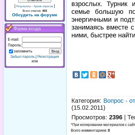
взрослых. Турник 
[
·
]
Результаты
Архив опросов
семье большую по
Всего ответов:
803
Обсудить на форуме
энергичными и подт
занимаясь вместе с
Форма входа
ними, быстрее найт
E-mail:
Пароль:
запомнить
Забыл пароль
|
Регистрация
или
Категория
:
Вопрос - о
(15.02.2011)
Просмотров
:
2396
|
Те
*При копировании материалов с сайта
Всего комментариев
:
0