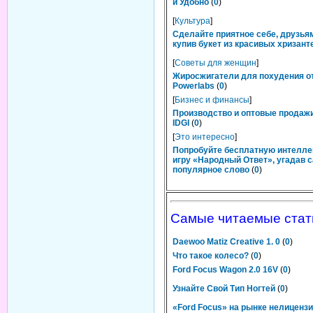
и Удобно
(
0
)
[
Культура
]
Сделайте приятное себе, друзьям
купив букет из красивых хризант
[
Советы для женщин
]
Жиросжигатели для похудения о
Powerlabs
(
0
)
[
Бизнес и финансы
]
Производство и оптовые продаж
IDGI
(
0
)
[
Это интересно
]
Попробуйте бесплатную интелл
игру «Народный Ответ», угадав 
популярное слово
(
0
)
Самые читаемые стат
Daewoo Matiz Creative 1. 0
(
0
)
Что такое колесо?
(
0
)
Ford Focus Wagon 2.0 16V
(
0
)
Узнайте Свой Тип Ногтей
(
0
)
«Ford Focus» на рынке нелиценз