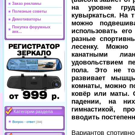
Заказ рекламы
на уровне груд
Полезные советы
кувыркаться. На т
Демотиваторы
можно подвешива
Покупка форумных
использовать его
акк...
разные спортивны
лесенку. Можно
канатными ли
удовольствием пе
пола. Это не то
развивает мышцы
комнаты, можно п
ковёр или маты. 
падении, на них
гимнастикой, пр
Категории раздела
вводить постепенн
Вопрос - ответ
[394]
Вариантов спотивно