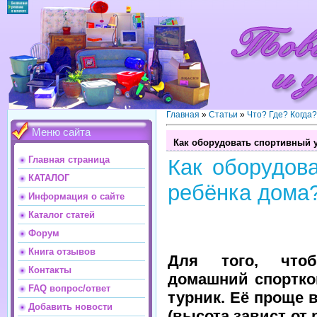
Главная
»
Статьи
»
Что? Где? Когда
Меню сайта
Как оборудовать спортивный 
Главная страница
Как оборудова
КАТАЛОГ
ребёнка дома
Информация о сайте
Каталог статей
Форум
Книга отзывов
Для того, чтоб
Контакты
домашний спортко
FAQ вопрос/ответ
турник. Её проще 
Добавить новости
(высота завист от 