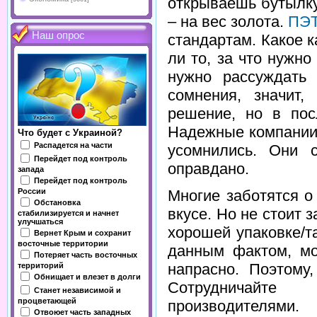
открываешь бутылку
– на вес золота.
ПЭТ
Наш опрос
стандартам. Какое 
ли то, за что нужно
нужно рассуждать
сомнения, значит,
решение, но в пос
Надежные компании 
Что будет с Украиной?
Распадется на части
усомнились. Они 
Перейдет под контроль
оправдано.
запада
Перейдет под контроль
Многие заботятся о
России
Обстановка
вкусе. Но не стоит 
стабилизируется и начнет
улучшаться
хорошей упаковке/т
Вернет Крым и сохранит
восточные территории
данным фактом, мо
Потеряет часть восточных
напрасно. Поэтому,
территорий
Обнищает и влезет в долги
Сотрудничайте
Станет независимой и
процветающей
производителями.
Отвоюет часть западных