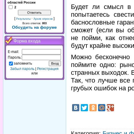
областей России
Будет ли смысл в 
2
попытаетесь свест
[
·
]
Результаты
Архив опросов
баснословные гарант
Всего ответов:
803
Обсудить на форуме
сможет (если вы об
не пойми, как отне
Форма входа
будут крайне высоки
E-mail:
Можно бесконечно 
Пароль:
поймите одно: рыно
запомнить
Забыл пароль
|
Регистрация
странных выходок. 
или
Так, что лучше все
грубых ошибок на р
Категория
:
Бизнес и 