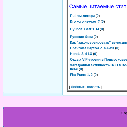
Самые читаемые стат
Пчёлы-лекари
(
0
)
Кто кого изучает?
(
0
)
Hyundai Getz 1. 6i
(
0
)
Русские бани
(
0
)
Как "законсервировать" велосип
Chevrolet Captiva 2. 4 4WD
(
0
)
Honda 2, 4 LX
(
0
)
Отдых VIP-уровня в Подмосковь
Загадочная активность НЛО в Во
небе
(
0
)
Fiat Punto 1. 2
(
0
)
[
Добавить новость
]
Cop