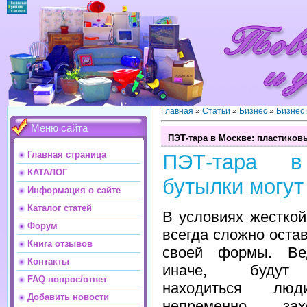
Главная
»
Статьи
»
Бизнес
»
Бизнес
Меню сайта
ПЭТ-тара в Москве: пластиков
Главная страница
ПЭТ-тара в
КАТАЛОГ
бутылки могут
Информация о сайте
Каталог статей
В условиях жесткой
Форум
всегда сложно остав
Книга отзывов
своей формы. Ве
Контакты
иначе, будут 
FAQ вопрос/ответ
находиться люд
Добавить новости
непременно за