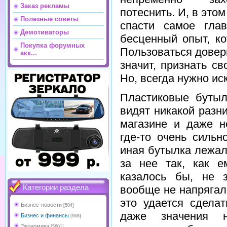
Заказ рекламы
потеснить. И, в это
Полезные советы
спасти самое гла
Демотиваторы
бесценный опыт, ко
Покупка форумных
Пользоваться довер
акк...
значит, признать с
Но, всегда нужно ис
Пластиковые бутыл
видят никакой раз
магазине и даже н
где-то очень сильн
иная бутылка лежал
за нее так, как е
казалось бы, не з
вообще не напрягал
Категории раздела
это удается сдела
Бизнес-новости
[504]
даже значения н
Бизнес и финансы
[968]
Экономика
[5601]