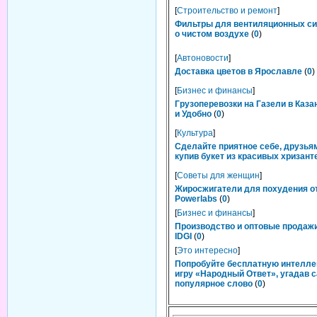
[
Строительство и ремонт
]
Фильтры для вентиляционных си
о чистом воздухе
(
0
)
[
Автоновости
]
Доставка цветов в Ярославле
(
0
)
[
Бизнес и финансы
]
Грузоперевозки на Газели в Каза
и Удобно
(
0
)
[
Культура
]
Сделайте приятное себе, друзьям
купив букет из красивых хризант
[
Советы для женщин
]
Жиросжигатели для похудения о
Powerlabs
(
0
)
[
Бизнес и финансы
]
Производство и оптовые продаж
IDGI
(
0
)
[
Это интересно
]
Попробуйте бесплатную интелл
игру «Народный Ответ», угадав 
популярное слово
(
0
)