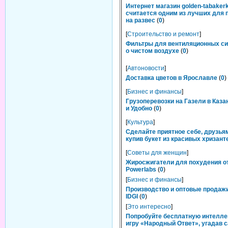
Интернет магазин golden-tabakerk
считается одним из лучших для 
на развес
(
0
)
[
Строительство и ремонт
]
Фильтры для вентиляционных си
о чистом воздухе
(
0
)
[
Автоновости
]
Доставка цветов в Ярославле
(
0
)
[
Бизнес и финансы
]
Грузоперевозки на Газели в Каза
и Удобно
(
0
)
[
Культура
]
Сделайте приятное себе, друзьям
купив букет из красивых хризант
[
Советы для женщин
]
Жиросжигатели для похудения о
Powerlabs
(
0
)
[
Бизнес и финансы
]
Производство и оптовые продаж
IDGI
(
0
)
[
Это интересно
]
Попробуйте бесплатную интелл
игру «Народный Ответ», угадав 