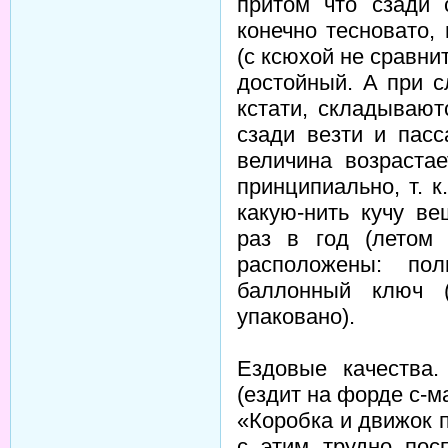
притом что сзади 
конечно тесновато,
(с ксюхой не сравни
достойный. А при с
кстати, складываю
сзади везти и пасс
величина возраста
принципиально, т. 
какую-нить кучу в
раз в год (летом
расположены: пол
баллонный ключ (
упаковано).
Ездовые качества.
(ездит на форде с-м
«Коробка и движок п
с этим трудно пос