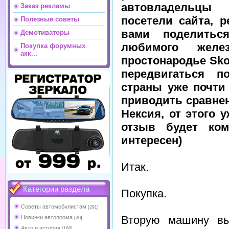
автовладел
Заказ рекламы
посетели сайта, 
Полезные советы
вами поделитьс
Демотиваторы
любимого желе
Покупка форумных
акк...
простонародье Sko
передвигаться п
страны уже почти 
приводить сравне
Нексия, от этого 
отзыв будет ком
интересен)
Итак.
Категории раздела
Покупка.
Советы автомобилистам
[291]
Вторую машину вы
Новинки автопрома
[20]
Авто и история
[166]