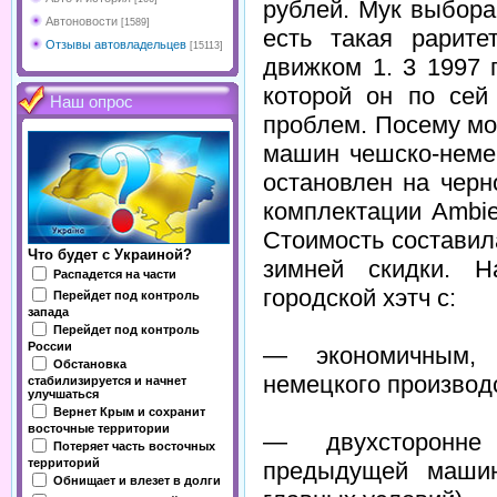
рублей. Мук выбора
Автоновости
[1589]
есть такая рарите
Отзывы автовладельцев
[15113]
движком 1. 3 1997 
которой он по сей
Наш опрос
проблем. Посему мо
машин чешско-неме
остановлен на черн
комплектации Ambie
Стоимость составил
Что будет с Украиной?
зимней скидки. 
Распадется на части
городской хэтч с:
Перейдет под контроль
запада
Перейдет под контроль
России
— экономичным, 
Обстановка
немецкого производ
стабилизируется и начнет
улучшаться
Вернет Крым и сохранит
восточные территории
— двухсторонне
Потеряет часть восточных
территорий
предыдущей маши
Обнищает и влезет в долги