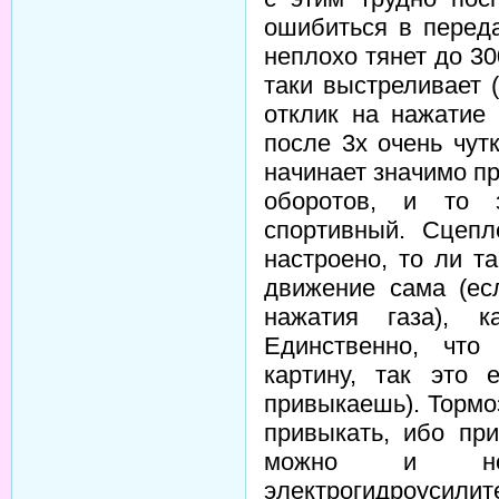
ошибиться в перед
неплохо тянет до 30
таки выстреливает 
отклик на нажатие 
после 3х очень чут
начинает значимо пр
оборотов, и то 
спортивный. Сцепл
настроено, то ли т
движение сама (ес
нажатия газа), 
Единственно, что
картину, так это
привыкаешь). Тормо
привыкать, ибо пр
можно и носо
электрогидроусилит