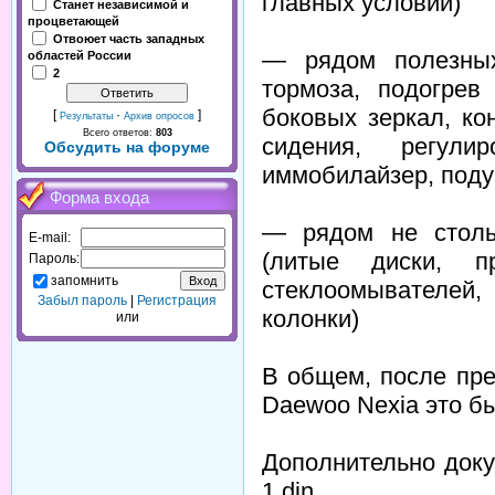
главных условий)
Станет независимой и
процветающей
Отвоюет часть западных
— рядом полезных
областей России
2
тормоза, подогрев
боковых зеркал, ко
[
·
]
Результаты
Архив опросов
Всего ответов:
803
сидения, регул
Обсудить на форуме
иммобилайзер, поду
Форма входа
— рядом не столь
E-mail:
(литые диски, пр
Пароль:
запомнить
стеклоомывателей
Забыл пароль
|
Регистрация
колонки)
или
В общем, после пр
Daewoo Nexia это бы
Дополнительно доку
1 din.