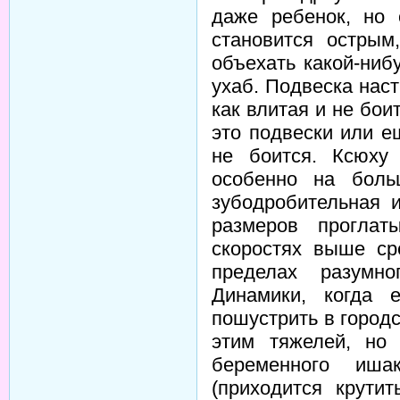
даже ребенок, но 
становится острым
объехать какой-ни
ухаб. Подвеска нас
как влитая и не боит
это подвески или е
не боится. Ксюху
особенно на боль
зубодробительная 
размеров проглат
скоростях выше ср
пределах разумно
Динамики, когда 
пошустрить в город
этим тяжелей, но
беременного иша
(приходится крути