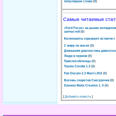
популярное слово
(
0
)
Самые читаемые стат
«Ford Focus» на рынке нелиценз
запчастей
(
0
)
Космонавты скрывают встречи с
С миру по маске
(
0
)
Домашняя диагностика двигател
Люди в черном
(
0
)
Приспособленцы
(
0
)
Toyota Corolla 1.3
(
0
)
Fiat Ducato 2.3 Maxi L3H2
(
0
)
Восемь секретов Снегурочки
(
0
)
Daewoo Matiz Creative 1. 0
(
0
)
[
Добавить новость
]