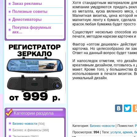
Хотя стандартным материалом для 
Заказ рекламы
компании умудряются придать рекла
из металла, куска вяленого мяса,
Полезные советы
Магнитная визитка
,
цена которой не
Демотиваторы
магнитную ленту к бумаге, сделала
красок любая бумажка будет просто 
Покупка форумных
акк...
Существует несколько способов из
печати, методом нарезки карточек и 
Фактор «оптом дешевле» действует
карточка. Но целесообразно ли за
Ответ на данный вопрос будет такж
И напоследок отметим, что дизайн
креативным дизайном, готовьтесь к
макет. Кроме того, у большинства
использования в печати визиток. 
уникальный дизайн.
Категории раздела
Бизнес-новости
[504]
Категория
:
Бизнес-новости
|
Поместил
:
Р
Бизнес и финансы
[968]
Просмотров
:
994
|
Теги
:
услуги
,
армия
,
б
Экономика
[5601]