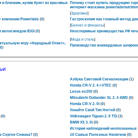
 и близким, купив букет из красивых
Почему стоит купить продукцию тор
интернет-магазина powerlabsnutrition
[
Здоровье
]
 компании Powerlabs
(
0
)
Гастроскопия как главный метод ди
[
Бизнес и финансы
]
 велосипедов IDGI
(
0
)
Неоспоримые преимущества УФ печ
[
Мода и стиль
]
ктуальную игру «Народный Ответ»,
Производство жаккардовых шевроно
0
)
ьи
Азбука Световой Сигнализации
(
1
)
Honda CR-V 2. 4 i-VTEC
(
0
)
Lexus es350
(
0
)
Mitsubishi Outlander XL 2. 4 4WD
(
0
)
Honda CR-V 2. 0i
(
0
)
Узнайте Свой Тип Ногтей
(
0
)
(
0
)
Volkswagen Tiguan 2. 0 TSI
(
3
)
BMW X5 3. 0i
(
0
)
История наблюдений неопознанных 
а Сергея Семака?
(
0
)
10 Самых Полезных Напитков
(
0
)