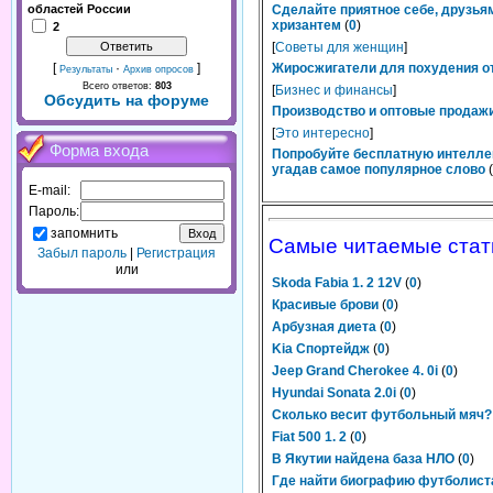
областей России
Сделайте приятное себе, друзьям
хризантем
(
0
)
2
[
Советы для женщин
]
[
·
]
Жиросжигатели для похудения от
Результаты
Архив опросов
Всего ответов:
803
[
Бизнес и финансы
]
Обсудить на форуме
Производство и оптовые продажи
[
Это интересно
]
Форма входа
Попробуйте бесплатную интелле
угадав самое популярное слово
(
E-mail:
Пароль:
запомнить
Самые читаемые стат
Забыл пароль
|
Регистрация
или
Skoda Fabia 1. 2 12V
(
0
)
Красивые брови
(
0
)
Арбузная диета
(
0
)
Kia Спортейдж
(
0
)
Jeep Grand Cherokee 4. 0i
(
0
)
Hyundai Sonata 2.0i
(
0
)
Сколько весит футбольный мяч?
Fiat 500 1. 2
(
0
)
В Якутии найдена база НЛО
(
0
)
Где найти биографию футболист