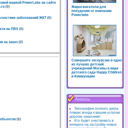
говой маркой PowerLabs на сайте
.ru
(
0
)
Жиросжигатели для
похудения от компании
Powerlabs
агностики заболеваний ЖКТ
(
0
)
ати на ПВХ
(
0
)
в на заказ
(
0
)
Совершите экскурсию в одно
из лучших детский
учреждений Москвы в виде
детского сада Happy Children
в Коммунарке
Анонсы
Типография полного цикла
Алмакс всегда к вашим услугам
дорогие заказчики!
объектов
(
0
)
Кто будет участвовать в
конкурсе на застройку новых