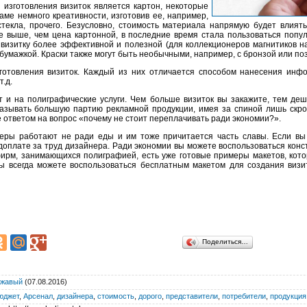
изготовления визиток является картон, некоторые
ме немного креативности, изготовив ее, например,
 стекла, прочего. Безусловно, стоимость материала напрямую будет влият
 выше, чем цена картонной, в последние время стала пользоваться популя
 визитку более эффективной и полезной (для коллекционеров магнитиков н
бумажкой. Краски также могут быть необычными, например, с бронзой или поз
готовления визиток. Каждый из них отличается способом нанесения инф
т.д.
 и на полиграфические услуги. Чем больше визиток вы закажите, тем де
казывать большую партию рекламной продукции, имея за спиной лишь скр
е ответом на вопрос «почему не стоит переплачивать ради экономии?».
еры работают не ради еды и им тоже причитается часть славы. Если вы
 доплате за труд дизайнера. Ради экономии вы можете воспользоваться конс
 фирм, занимающихся полиграфией, есть уже готовые примеры макетов, кот
Вы всегда можете воспользоваться бесплатным макетом для создания визит
Поделиться…
жавый
(07.08.2016)
юджет
,
Арсенал
,
дизайнера
,
стоимость
,
дорого
,
представители
,
потребители
,
продукция