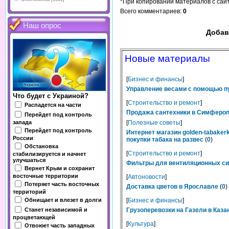
*При копировании материалов с сайта
Всего комментариев
:
0
Наш опрос
Добав
Новые материалы
[
Бизнес и финансы
]
Управление весами с помощью п
Что будет с Украиной?
[
Строительство и ремонт
]
Распадется на части
Продажа сантехники в Симферопо
Перейдет под контроль
запада
[
Полезные советы
]
Перейдет под контроль
Интернет магазин golden-tabaker
России
покупки табака на развес
(
0
)
Обстановка
[
Строительство и ремонт
]
стабилизируется и начнет
улучшаться
Фильтры для вентиляционных сис
Вернет Крым и сохранит
восточные территории
[
Автоновости
]
Потеряет часть восточных
Доставка цветов в Ярославле
(
0
)
территорий
Обнищает и влезет в долги
[
Бизнес и финансы
]
Станет независимой и
Грузоперевозки на Газели в Каза
процветающей
[
Культура
]
Отвоюет часть западных