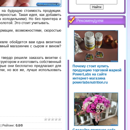
ь на будущую стоимость продукции.
рностью. Такая идея, как добавить
а холодильники). Но без принтера и
Рекомендуем
олотой. Это стоит учитывать.
ормации, возможностями, скоростью
шевле обойдется вам одна визитная
омный магазинчик с сыром и вином?
 твердо решили заказать визитки с
труктором и изготовить собственный
орые они бесплатно предлагают для
Почему стоит купить
ки, но все же, лучше использовать
продукцию торговой маркой
PowerLabs на сайте
интернет-магазина
powerlabsnutrition.ru
|
Рейтинг
:
0.0
/
0