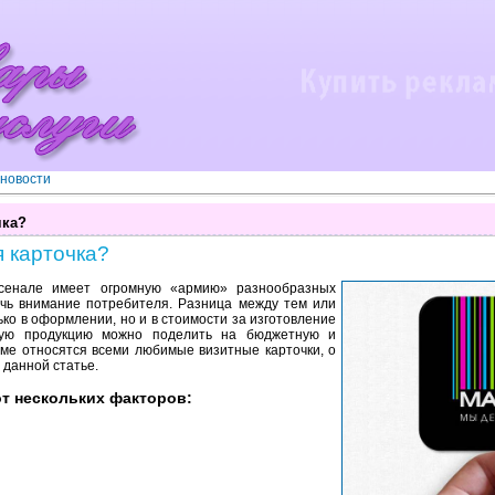
-новости
чка?
я карточка?
рсенале имеет огромную «армию» разнообразных
ечь внимание потребителя. Разница между тем или
ко в оформлении, но и в стоимости за изготовление
ную продукцию можно поделить на бюджетную и
ме относятся всеми любимые визитные карточки, о
 данной статье.
от нескольких факторов: