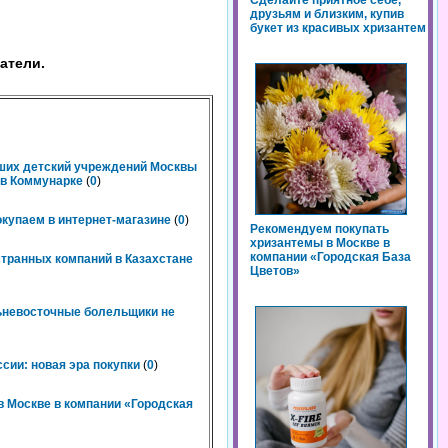
Сделайте приятное себе,
друзьям и близким, купив
букет из красивых хризантем
атели.
чших детский учреждений Москвы
n в Коммунарке
(
0
)
окупаем в интернет-магазине
(
0
)
Рекомендуем покупать
хризантемы в Москве в
компании «Городская База
странных компаний в Казахстане
Цветов»
льневосточные болельщики не
сии: новая эра покупки
(
0
)
 Москве в компании «Городская