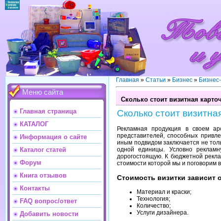
Главная
»
Статьи
»
Бизнес
»
Бизнес
Меню сайта
Сколько стоит визитная карто
Главная страница
Сколько стоит визитна
КАТАЛОГ
Рекламная продукция в своем а
представителей, способных привл
Информация о сайте
иным подвидом заключается не толь
одной единицы. Условно реклам
Каталог статей
дорогостоящую. К бюджетной рекла
Форум
стоимости которой мы и поговорим в
Книга отзывов
Стоимость визитки зависит 
Контакты
Материал и краски;
Технология;
FAQ вопрос/ответ
Количество;
Услуги дизайнера.
Добавить новости