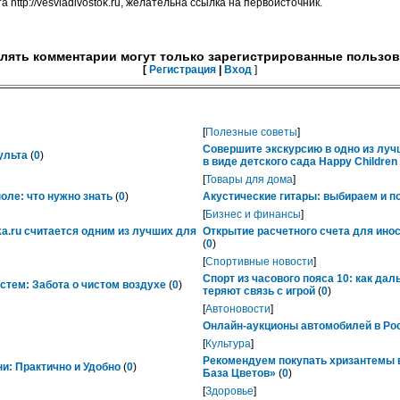
 http://vesvladivostok.ru, желательна ссылка на первоисточник.
лять комментарии могут только зарегистрированные пользов
[
Регистрация
|
Вход
]
[
Полезные советы
]
Совершите экскурсию в одно из лу
ульта
(
0
)
в виде детского сада Happy Childre
[
Товары для дома
]
ле: что нужно знать
(
0
)
Акустические гитары: выбираем и п
[
Бизнес и финансы
]
ka.ru считается одним из лучших для
Открытие расчетного счета для ино
(
0
)
[
Спортивные новости
]
Спорт из часового пояса 10: как да
тем: Забота о чистом воздухе
(
0
)
теряют связь с игрой
(
0
)
[
Автоновости
]
Онлайн-аукционы автомобилей в Рос
[
Культура
]
Рекомендуем покупать хризантемы в
ни: Практично и Удобно
(
0
)
База Цветов»
(
0
)
[
Здоровье
]