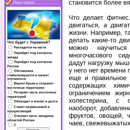
становится более в
Наш опрос
Что делает фитнес
двигаться, а двиг
жизни. Например, т
делать какие-то дв
Что будет с Украиной?
можно научитьс
Распадется на части
Перейдет под контроль
многочасового си
запада
дадут нагрузку мыш
Перейдет под контроль
России
у него нет времени 
Обстановка
стабилизируется и начнет
еще и правильное 
улучшаться
Вернет Крым и сохранит
содержащих химич
восточные территории
ограничением жир
Потеряет часть восточных
территорий
холестерина, с о
Обнищает и влезет в долги
наоборот, добавлен
Станет независимой и
процветающей
фруктов, овощей, 
Отвоюет часть западных
областей России
чаев, свежевыжатых
2