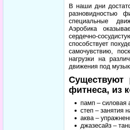
В наши дни достат
разновидностью фи
специальные дви
Аэробика оказыва
сердечно-сосуд
способствует поху
самочувствию, пос
нагрузки на разл
движения под музыку
Существуют 
фитнеса, из 
памп – cиловая 
степ – занятия 
аква – упражнен
джазесайз – тан