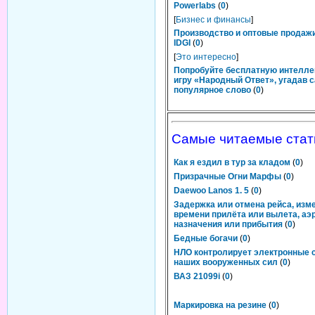
Powerlabs
(
0
)
[
Бизнес и финансы
]
Производство и оптовые продаж
IDGI
(
0
)
[
Это интересно
]
Попробуйте бесплатную интелл
игру «Народный Ответ», угадав 
популярное слово
(
0
)
Самые читаемые стат
Как я ездил в тур за кладом
(
0
)
Призрачные Огни Марфы
(
0
)
Daewoo Lanos 1. 5
(
0
)
Задержка или отмена рейса, изм
времени прилёта или вылета, аэ
назначения или прибытия
(
0
)
Бедные богачи
(
0
)
НЛО контролирует электронные 
наших вооруженных сил
(
0
)
ВАЗ 21099i
(
0
)
Маркировка на резине
(
0
)