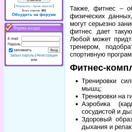
[
·
]
Также, фитнес – о
Результаты
Архив опросов
Всего ответов:
803
Обсудить на форуме
физических данных
могут серьезно зан
Форма входа
фитнес дает таку
Любой может придти
E-mail:
Пароль:
тренером, подобр
запомнить
спортивную програм
Забыл пароль
|
Регистрация
или
Фитнес-компл
Тренировки сил
мышц;
Тренировки на г
Аэробика (кар
сосудистой и ды
Здоровый образ
дыхания и релак