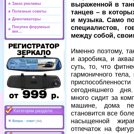
выраженной в тан
Заказ рекламы
танцев – в которы
Полезные советы
и музыка. Само п
Демотиваторы
специалистов, г
Покупка форумных
акк...
между собой, свои
Именно поэтому, та
и аэробика, и аква
суть, то, что фит
гармоничного тела, 
приспособленност
сегодняшнего дня
много сидит за ком
машине, дома пе
Категории раздела
становится все бол
насыщенной жира
Вопрос - ответ
[394]
отпечаток на фигу