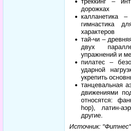
треккинг – ин
дорожках
калланетика –
гимнастика дл
характеров
тай-чи – древня
двух паралл
упражнений и м
пилатес – без
ударной нагруз
укрепить основ
танцевальная а
движениями под
относятся: фан
hop), латин-аэ
другие.
Источник: "Фитнес"