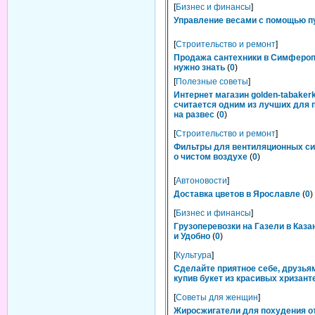
[
Бизнес и финансы
]
Управление весами с помощью п
[
Строительство и ремонт
]
Продажа сантехники в Симфероп
нужно знать
(
0
)
[
Полезные советы
]
Интернет магазин golden-tabakerk
считается одним из лучших для 
на развес
(
0
)
[
Строительство и ремонт
]
Фильтры для вентиляционных си
о чистом воздухе
(
0
)
[
Автоновости
]
Доставка цветов в Ярославле
(
0
)
[
Бизнес и финансы
]
Грузоперевозки на Газели в Каза
и Удобно
(
0
)
[
Культура
]
Сделайте приятное себе, друзьям
купив букет из красивых хризант
[
Советы для женщин
]
Жиросжигатели для похудения о