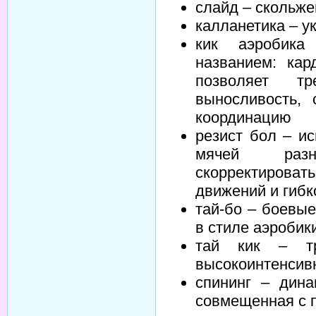
слайд – скольже
калланетика – у
кик аэробика
названием: кар
позволяет т
выносливость, 
координацию
резист бол – и
мячей разн
скорректирова
движений и гибк
тай-бо – боевые
в стиле аэробик
тай кик – тр
высокоинтенсив
спининг – дина
совмещенная с 