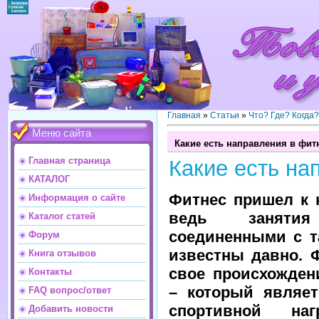
Главная
»
Статьи
»
Что? Где? Когда
Меню сайта
Какие есть направления в фит
Главная страница
Какие есть на
КАТАЛОГ
Фитнес пришел к 
Информация о сайте
ведь занятия
Каталог статей
соединенными с т
Форум
известны давно. 
Книга отзывов
свое происхожден
Контакты
– который являет
FAQ вопрос/ответ
спортивной наг
Добавить новости