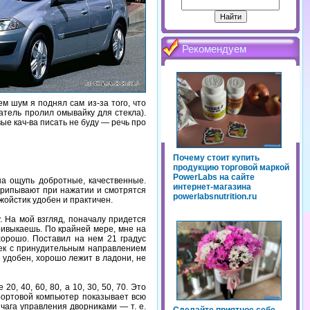
Рекомендуем
м шум я поднял сам из-за того, что
атель пролил омывайку для стекла).
е кач-ва писать не буду — речь про
Почему стоит купить
продукцию торговой маркой
PowerLabs на сайте
на ощупь добротные, качественные.
интернет-магазина
скрипывают при нажатии и смотрятся
powerlabsnutrition.ru
жойстик удобен и практичен.
 На мой взгляд, поначалу придется
привыкаешь. По крайней мере, мне на
хорошо. Поставил на нем 21 градус
чек с принудительным направлением
н удобен, хорошо лежит в ладони, не
, 40, 60, 80, а 10, 30, 50, 70. Это
. Бортовой компьютер показывает всю
ага управления дворниками — т. е.