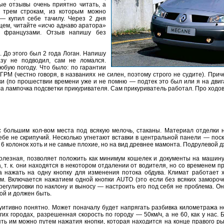
рые отзывы очень приятно читать, а
к трем строкам, из которым можно
 — купил себе тачилу. Через 2 дня
щем, читайте «исчо аднаво аратора»
я французами. Отзыв напишу без
. До этого был 2 года Логан. Напишу
зу не подводил, сам не ломался.
юбую погоду. Что было: по гарантии
РМ (честно говоря, в названиях не силен, поэтому строго не судите). Приче
и (по прошествии времени уже и не помню — подтек это был или я на двиг
а лампочка подсветки прикуривателя. Сам прикуриватель работал. Про ходовы
 большим кол-вом места под всякую мелочь, стаканы. Материал отделки 
ебе не скрипучий. Несколько угнетают вставки в центральной панели — по
и 6 колонок хоть и не самые плохие, но на вид древнее мамонта. Подрулевой д
лезная, позволяет положить как минимум кошелек и документы на машину.
, т. к. они находятся в некотором отдалении от водителя, но со временем 
а нажать на одну кнопку для изменения потока обдува. Климат работает 
ом. Включается нажатием одной кнопки AUTO (это если без всяких заморо
ет регулировки по наклону и выносу — настроить его под себя не проблема. О
кой и должен быть.
тивно понятно. Может поначалу будет напрягать разбивка километража не 20
огих городах, разрешенная скорость по городу — 50км/ч, а не 60, как у нас
ь им можно путем нажатия кнопки, которая находится на конце правого рыч