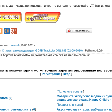
н никогда-никогда не подводил и честно выполняет свою работу))) (как и логан 
Поделиться…
местил
:
pressvl
(10.03.2011)
и
:
Отзывы автовладельцев
,
GDJB TrackList ONLINE (02-09-2010)
|
Рейтинг
:
0.0
/
0
 http://vesvladivostok.ru, желательна ссылка на первоисточник.
лять комментарии могут только зарегистрированные пользов
[
Регистрация
|
Вход
]
[
Полезные советы
]
Совершите экскурсию в одно из лу
ульта
(
0
)
в виде детского сада Happy Childre
[
Товары для дома
]
ле: что нужно знать
(
0
)
Акустические гитары: выбираем и п