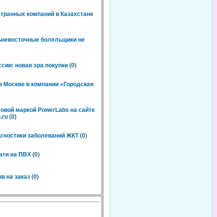
странных компаний в Казахстане
льневосточные болельщики не
сии: новая эра покупки
(
0
)
 Москве в компании «Городская
говой маркой PowerLabs на сайте
.ru
(
0
)
агностики заболеваний ЖКТ
(
0
)
ати на ПВХ
(
0
)
в на заказ
(
0
)