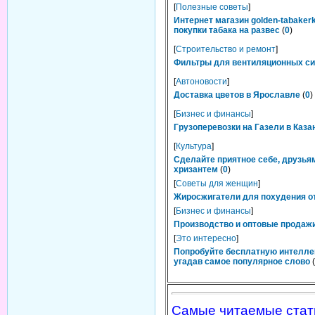
[
Полезные советы
]
Интернет магазин golden-tabaker
покупки табака на развес
(
0
)
[
Строительство и ремонт
]
Фильтры для вентиляционных сис
[
Автоновости
]
Доставка цветов в Ярославле
(
0
)
[
Бизнес и финансы
]
Грузоперевозки на Газели в Каза
[
Культура
]
Сделайте приятное себе, друзьям
хризантем
(
0
)
[
Советы для женщин
]
Жиросжигатели для похудения от
[
Бизнес и финансы
]
Производство и оптовые продажи
[
Это интересно
]
Попробуйте бесплатную интелле
угадав самое популярное слово
(
Самые читаемые стат