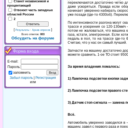
Станет независимой и
переключаются достаточно четко дл
процветающей
даже ускоряться. Правда если об
Отвоюет часть западных
начинает уверенно набирать скорост
уже позади (где-то 4300об). Перекл
областей России
2
По интенсивности разгона могут ска
трассе и ускорения со 120-130км/ч
[
·
]
потом не жаловаться, что машина к
Результаты
Архив опросов
газа, кстати, электронная. Если х
Всего ответов:
803
Обсудить на форуме
педаль в пол, то на трассе где-то 
Считаю, что у нас он самый лучший.
Запчасти на машину достаточно доро
Форма входа
можете сравнить. 1-ое ТО стоит 950
E-mail:
За время владения ломалось:
Пароль:
запомнить
Забыл пароль
|
Регистрация
1) Лампочка подсветки кнопки задн
или
2) Лампочка подсветки правого ст
3) Датчик стоп-сигнала — замена п
Всё.
Автомобиль уверенно заводился в —
машину, завел с первого раза и поех