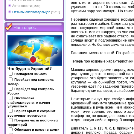
опять же от дороги не отвлекает. 
Автоновости
[1589]
удивляет — то от 10 капель на ло
щетками пару раз махнуть. Но такие
Отзывы автовладельцев
[15113]
Передние сиденья хорошие, нормальн
раз настроил и забыл. Сидеть за ру
Наш опрос
есть ощущение мертвой зоны, что
поставить или от икаруса, по мне с
не охватывает все заднее стекло. Х
солнца висит и подголовники не оп
нормально. Но больше двух на задне
Багажник вместительный. По крайне
Теперь про ездовые характеристики
Что будет с Украиной?
Машина хорошо держит дорогу, если
ряд нужно делать с поправкой на 
Распадется на части
ускорение это будет зависеть от с
Перейдет под контроль
крутанул — не обижайся потом, чт
запада
уверенно едет по заданной траекто
Перейдет под контроль
баранку одним пальцем, а с наборо
России
Обстановка
Некоторые пишут про слабую инфор
стабилизируется и начнет
брошенный каким-то упырем на дрог
улучшаться
вцепившись в руль всем, чем можн
Вернет Крым и сохранит
моей точки зрения, это просто жу
комфортно, не досаждая пересчетом 
восточные территории
ведет в какую-либо сторону. В пово
Потеряет часть восточных
территорий
Двигатель 1. 6 113 л. с. В принци
Обнищает и влезет в долги
держит неплохо. Правда бодрый 