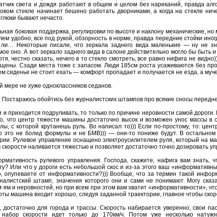
Датчик света и дождя работают в общем и целом без нареканий, правда ал
бовом стекле начинает бешено работать дворниками, а когда на стекле нич
 глюки бывают нечасто.
ая боковая поддержка, регулировки по высоте и наклону механические, но м
лем удобно, все под рукой, обзорность в норме, правда передние стойки ин
 ли… Некоторые писали, что зеркала заднего вида маленькие — ну не зн
амое оно. А вот зеркало заднего вида в салоне действительно могло бы быт
отя, честно сказать, нечего в то стекло смотреть, все равно нифига не видно
ущены. Сзади места тоже с запасом. Люди 185см роста усаживаются без пр
м сиденье не стоит ехать — комфорт пропадает и получается не езда, а муч
й мере не хуже одноклассников седанов.
. Постараюсь обойтись без журналистских штампов про всякие сносы передне
 и приходится подруливать, то только по причине неровности самой дороги. 
то, что центр тяжести машины достаточно высок и возможен унос массы в с
илы, с которой крутанешь руль. Во написал то))) Если по-простому, то: цен
о это не болид формулы и не БМВ))) — они-то пониже будут. В остально
рии. Рулевое управление оснащено электроусилителем руля, который на ма
м скорости наливается тяжестью и позволяет достаточно точно дозировать у
мативность рулевого управления. Господа, скажите, нафига вам знать, чт
у? Или что у дороги есть небольшой скос и из-за этого ваш «информативный
о, опупеваете от информативности?))) Вообще, что за термин такой инфор
рналистский штамп, значения которого они и сами не понимают. Могу ска
ям и неровностей, но при всем при этом вам хватит «информативности», что
роты машина входит хорошо, следуя заданной траектории, главное чтобы скор
пе, достаточно для города и трассы. Скорость набирается уверенно, свои 
набор скорости идет только до 170км/ч. Потом уже несколько натужно