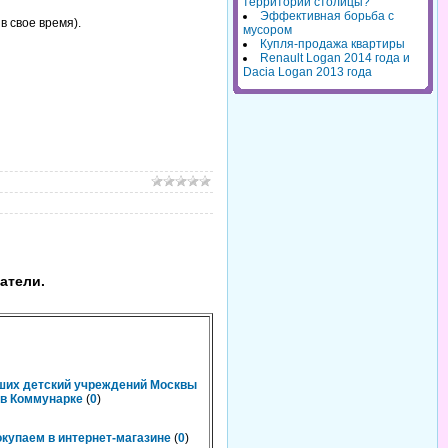
территорий столицы?
Эффективная борьба с
в свое время).
мусором
Купля-продажа квартиры
Renault Logan 2014 года и
Dacia Logan 2013 года
атели.
чших детский учреждений Москвы
n в Коммунарке
(
0
)
окупаем в интернет-магазине
(
0
)