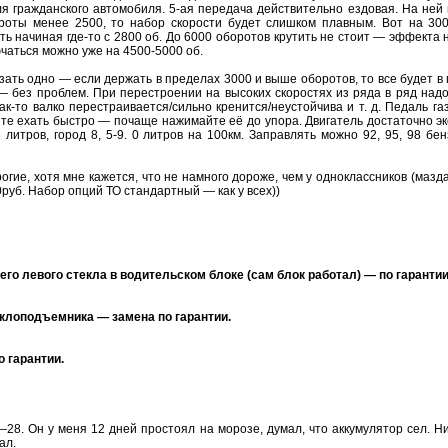
я гражданского автомобиля. 5-ая передача действительно ездовая. На ней 
ороты менее 2500, то набор скорости будет слишком плавным. Вот на 3
ь начиная где-то с 2800 об. До 6000 оборотов крутить не стоит — эффекта 
ючаться можно уже на 4500-5000 об.
зать одно — если держать в пределах 3000 и выше оборотов, то все будет в
 — без проблем. При перестроении на высоких скоростях из ряда в ряд надо
ак-то валко перестраивается/сильно кренится/неустойчива и т. д. Педаль г
отите ехать быстро — почаще нажимайте её до упора. Двигатель достаточно э
6 литров, город 8, 5-9. 0 литров на 100км. Заправлять можно 92, 95, 98 б
гие, хотя мне кажется, что не намного дороже, чем у одноклассников (мазда
0руб. Набор опций ТО стандартный — как у всех))
его левого стекла в водительском блоке (сам блок работал) — по гарантии
еклоподъемника — замена по гарантии.
о гарантии.
28. Он у меня 12 дней простоял на морозе, думал, что аккумулятор сел. 
ал.