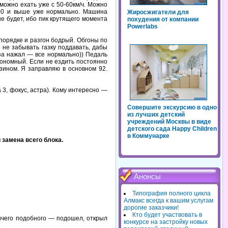
можно ехать уже с 50-60км/ч. Можно
000 и выше уже нормально. Машина
Жиросжигатели для
не будет, ибо пик крутящего момента
похудения от компании
Powerlabs
 порядке и разгон бодрый. Обгоны по
 не забывать газку поддавать, дабы
аза нажал — все нормально)) Педаль
кономный. Если не ездить постоянно
ензином. Я заправляю в основном 92.
 3, фокус, астра). Кому интересно —
Совершите экскурсию в одно
из лучших детский
учреждений Москвы в виде
детского сада Happy Children
в Коммунарке
 замена всего блока.
Анонсы
Типография полного цикла
Алмакс всегда к вашим услугам
дорогие заказчики!
Кто будет участвовать в
Ничего подобного — подошел, открыл
конкурсе на застройку новых