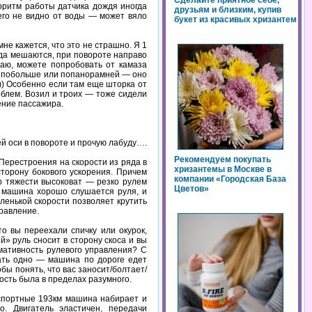
Сделайте приятное себе,
горитм работы датчика дождя иногда
друзьям и близким, купив
его не видно от воды — может вяло
букет из красивых хризантем
не кажется, что это не страшно. Я 1
огда мешаются, при повороте направо
аю, можете попробовать от камаза
ь и побольше или попанорамней — оно
))) Особенно если там еще шторка от
облем. Возил и троих — тоже сидели
ение пассажира.
й оси в повороте и прочую лабуду….
Рекомендуем покупать
Перестроения на скорости из ряда в
хризантемы в Москве в
торону бокового ускорения. Причем
компании «Городская База
тр тяжести высоковат — резко рулем
Цветов»
м машина хорошо слушается руля, и
ленькой скорости позволяет крутить
правление.
о вы переехали спичку или окурок,
» руль сносит в сторону скоса и вы
мативность рулевого управления? С
зать одно — машина по дороге едет
бы понять, что вас заносит/болтает/
ость была в пределах разумного.
паспортные 193км машина набирает и
. Двигатель эластичен, передачи