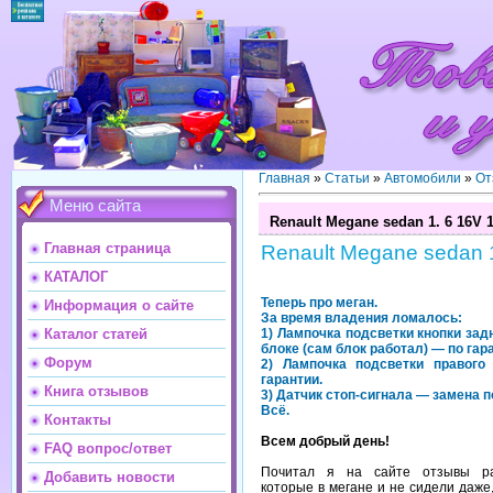
Главная
»
Статьи
»
Автомобили
»
От
Меню сайта
Renault Megane sedan 1. 6 16V 1
Главная страница
Renault Megane sedan 1.
КАТАЛОГ
Теперь про меган.
Информация о сайте
За время владения ломалось:
1) Лампочка подсветки кнопки зад
Каталог статей
блоке (сам блок работал) — по гар
Форум
2) Лампочка подсветки правог
гарантии.
Книга отзывов
3) Датчик стоп-сигнала — замена п
Всё.
Контакты
Всем добрый день!
FAQ вопрос/ответ
Почитал я на сайте отзывы раз
Добавить новости
которые в мегане и не сидели даже