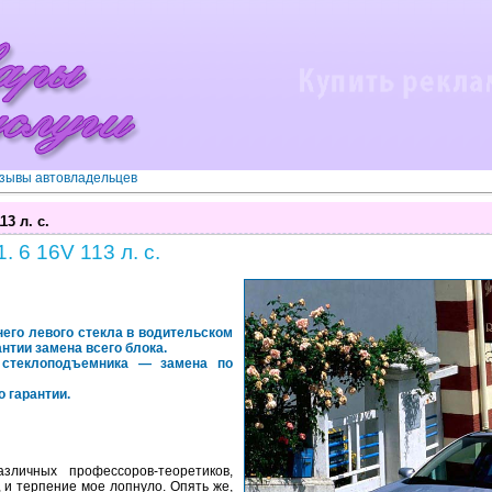
зывы автовладельцев
13 л. с.
 6 16V 113 л. с.
него левого стекла в водительском
антии замена всего блока.
о стеклоподъемника — замена по
о гарантии.
личных профессоров-теоретиков,
, и терпение мое лопнуло. Опять же,