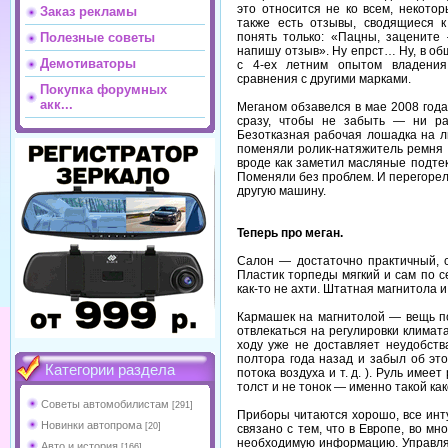
это относится не ко всем, некото
Заказ рекламы
также есть отзывы, сводящиеся 
понять только: «Пацны, зацените
Полезные советы
напишу отзыв». Ну епрст… Ну, в об
Демотиваторы
с 4-ех летним опытом владени
сравнения с другими марками.
Покупка форумных
акк...
Меганом обзавелся в мае 2008 года
сразу, чтобы не забыть — ни ра
Безотказная рабочая лошадка на л
поменяли ролик-натяжитель ремня Г
вроде как заметил масляные подтек
Поменяли без проблем. И перегорел
другую машину.
Теперь про меган.
Салон — достаточно практичный, с
Пластик торпеды мягкий и сам по с
как-то не ахти. Штатная магнитола 
Кармашек на магнитолой — вещь по
отвлекаться на регулировки климата
ходу уже не доставляет неудобств
полтора года назад и забыл об эт
Категории раздела
потока воздуха и т. д. ). Руль име
толст и не тонок — именно такой ка
Советы автомобилистам
[291]
Приборы читаются хорошо, все интуи
Новинки автопрома
[20]
связано с тем, что в Европе, во мн
необходимую информацию. Управлят
Авто и история
[166]