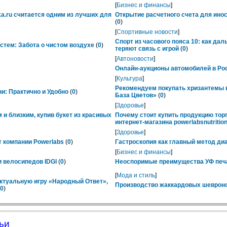
[
Бизнес и финансы
]
ka.ru считается одним из лучших для
Открытие расчетного счета для ино
(
0
)
[
Спортивные новости
]
Спорт из часового пояса 10: как да
тем: Забота о чистом воздухе
(
0
)
теряют связь с игрой
(
0
)
[
Автоновости
]
Онлайн-аукционы автомобилей в Рос
[
Культура
]
Рекомендуем покупать хризантемы в
ни: Практично и Удобно
(
0
)
База Цветов»
(
0
)
[
Здоровье
]
 и близким, купив букет из красивых
Почему стоит купить продукцию тор
интернет-магазина powerlabsnutrition
[
Здоровье
]
 компании Powerlabs
(
0
)
Гастроскопия как главный метод ди
[
Бизнес и финансы
]
 велосипедов IDGI
(
0
)
Неоспоримые преимущества УФ печ
[
Мода и стиль
]
ктуальную игру «Народный Ответ»,
Производство жаккардовых шевроно
0
)
ьи