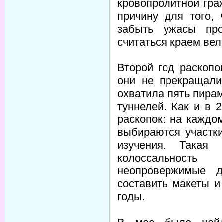
кровопролитной гра
причину для того,
забыть ужасы пр
считаться краем вел
Второй год раскопо
они не прекращали
охватила пять пира
туннелей. Как и в 
раскопок: на каждо
выбираются участк
изучения. Такая
колоссальност
неопровержимые д
составить макеты 
годы.