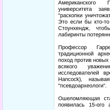
Американского Пе
университета зая
"раскопки уничтожа
Это если бы кто-т
Стоунхендж, что
лабиринты потерянн
Профессор Гарр
традиционной архе
поход против новых 
всякого уважен
исследователей в
Hancock), назыв
"псевдоархеологи”.
Ошеломляющая ста
появилась 15-ого 