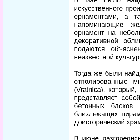
В мае было найд
искусственного прои
орнаментами, а т
напоминающие же
орнамент на небол
декоративной обл
подаются объясне
неизвестной культур
Тогда же были най
отполированные м
(Vratnica), которы
представляет собо
бетонных блоков,
близлежащих пирам
доисторический хра
В июне разгорелис