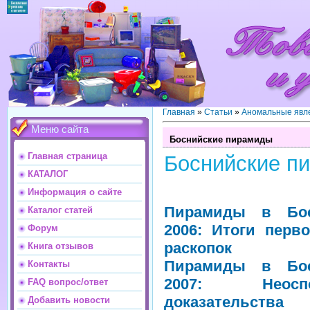
Главная
»
Статьи
»
Аномальные явл
Меню сайта
Боснийские пирамиды
Главная страница
Боснийские п
КАТАЛОГ
Информация о сайте
Пирамиды в Бо
Каталог статей
2006: Итоги перво
Форум
раскопок
Книга отзывов
Пирамиды в Бо
Контакты
2007: Неоспо
FAQ вопрос/ответ
доказательства
Добавить новости