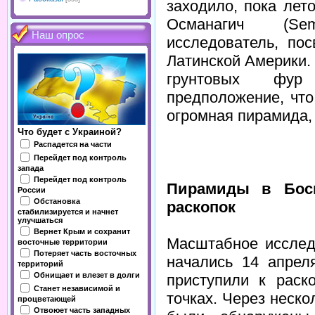
заходило, пока лет
Османагич (Sem
Наш опрос
исследователь, по
Латинской Америки. 
грунтовых фур
предположение, что
огромная пирамида, 
Что будет с Украиной?
Распадется на части
Перейдет под контроль
запада
Перейдет под контроль
Пирамиды в Босн
России
Обстановка
раскопок
стабилизируется и начнет
улучшаться
Вернет Крым и сохранит
Масштабное исследо
восточные территории
Потеряет часть восточных
начались 14 апреля
территорий
Обнищает и влезет в долги
приступили к раск
Станет независимой и
точках. Через неск
процветающей
Отвоюет часть западных