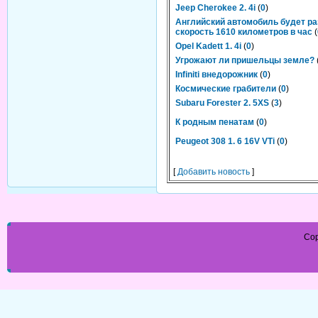
Jeep Cherokee 2. 4i
(
0
)
Английский автомобиль будет ра
cкорость 1610 километров в час
(
Opel Kadett 1. 4i
(
0
)
Угрожают ли пришельцы земле?
Infiniti внедорожник
(
0
)
Космические грабители
(
0
)
Subaru Forester 2. 5XS
(
3
)
К родным пенатам
(
0
)
Peugeot 308 1. 6 16V VTi
(
0
)
[
Добавить новость
]
Cop