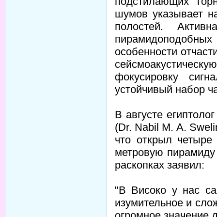
подстилающих гор
шумов указывает н
полостей. Актив
пирамидоподобных
особенности отчаст
сейсмоакустиче
фокусировку сигн
устойчивый набор ча
В августе египтоло
(Dr. Nabil M. A. Swe
что открыл четыре
метровую пирамиду
раскопках заявил:
"В Високо у нас с
изумительное и сло
огромное значение д