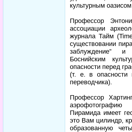
культурным оазисом
Профессор Энтони
ассоциации архео
журнала Тайм (Tim
существовании пира
заблуждение” и
Боснийским культ
опасности перед гр
(т. е. в опасности
переводчика).
Профессор Хартинг
аэрофотографию
Пирамида имеет ге
это Вам цилиндр, к
образованную чет