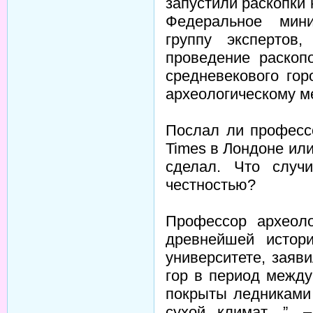
запустили раскопки
Федеральное мини
группу экспертов
проведение раскоп
средневекового гор
археологическому м
Послал ли професс
Times в Лондоне или
сделал. Что случ
честностью?
Профессор археоло
древнейшей истор
университете, заяв
гор в период между
покрыты ледниками
сухой климат…”, –