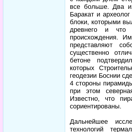
все больше. Два и
Баракат и археолог
блоки, которыми в
древнего и что 
происхождения. И
представляют соб
существенно отли
бетоне подтверди
которых Строитель
геодезии Боснии сд
4 стороны пирамиды
при этом северна
Известно, что пи
сориентированы.
Дальнейшее иссл
технологий терма