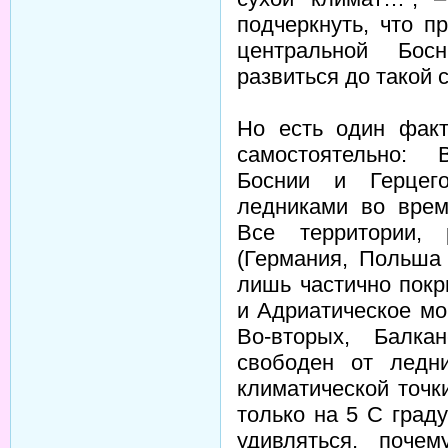
подчеркнуть, что п
центральной Бос
развиться до такой 
Но есть один факт
самостоятельно: 
Боснии и Герцег
ледниками во врем
Все территории, 
(Германия, Польша
лишь частично пок
и Адриатическое мо
Во-вторых, Балка
свободен от ледн
климатической точк
только на 5 С град
удивляться, поче