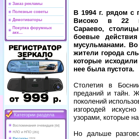
Заказ рекламы
В 1994 г. рядом с
Полезные советы
Високо в 22 
Демотиваторы
Сараево, столиц
Покупка форумных
акк...
боевые действия
мусульманами. Во
жители города сл
которые исходили
нее была пустота.
Столетия в Босни
преданий и тайн. 
поколений использо
изгородей искусн
Категории раздела
узорами, которые на
Воспоминания очевидцев
[64]
Но дальше разгово
НЛО и НПО
[261]
Рассказы
[353]