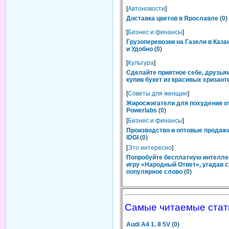
[
Автоновости
]
Доставка цветов в Ярославле
(
0
)
[
Бизнес и финансы
]
Грузоперевозки на Газели в Каза
и Удобно
(
0
)
[
Культура
]
Сделайте приятное себе, друзьям
купив букет из красивых хризант
[
Советы для женщин
]
Жиросжигатели для похудения о
Powerlabs
(
0
)
[
Бизнес и финансы
]
Производство и оптовые продаж
IDGI
(
0
)
[
Это интересно
]
Попробуйте бесплатную интелл
игру «Народный Ответ», угадав 
популярное слово
(
0
)
Самые читаемые стат
Audi A4 1. 8 5V
(
0
)