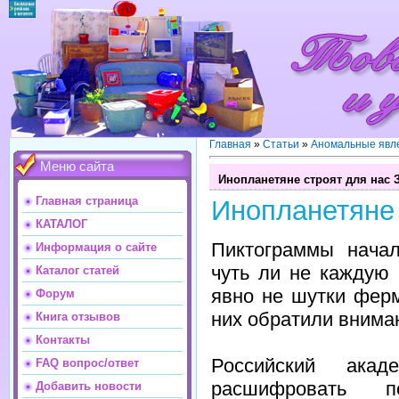
Главная
»
Статьи
»
Аномальные явл
Меню сайта
Инопланетяне строят для нас 
Главная страница
Инопланетяне 
КАТАЛОГ
Пиктограммы нача
Информация о сайте
чуть ли не каждую 
Каталог статей
явно не шутки ферм
Форум
них обратили внима
Книга отзывов
Контакты
Российский ака
FAQ вопрос/ответ
расшифровать п
Добавить новости