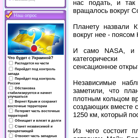
нас подать, и так
вращалось вокруг С
Наш опрос
Планету назвали К
вокруг нее - поясом
И само NASA, и 
категорически 
Что будет с Украиной?
Распадется на части
сенсационное откры
Перейдет под контроль
запада
Перейдет под контроль
Независимые набл
России
Обстановка
заметили, что пла
стабилизируется и начнет
улучшаться
плотным кольцом вр
Вернет Крым и сохранит
создающих вместе 
восточные территории
Потеряет часть восточных
1250 км, который по
территорий
Обнищает и влезет в долги
Станет независимой и
Из чего состоит п
процветающей
Отвоюет часть западных