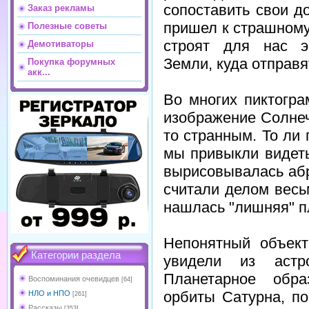
сопоставить свои д
Заказ рекламы
пришел к страшному
Полезные советы
строят для нас э
Демотиваторы
Земли, куда отправя
Покупка форумных
акк...
Во многих пиктогр
изображение Солнеч
то странным. То ли 
мы привыкли видет
вырисовывалась абр
считали делом весь
нашлась "лишняя" п
Непонятный объек
Категории раздела
увидели из астр
Планетарное обра
Воспоминания очевидцев
[64]
орбиты Сатурна, по
НЛО и НПО
[261]
Рассказы
[353]