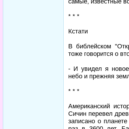
самые, известные вс
* * *
Кстати
В библейском "Отк
тоже говорится о вт
- И увидел я ново
небо и прежняя зем
* * *
Американский исто
Сичин перевел древ
записано о планет
раз в 3600 лет. Б