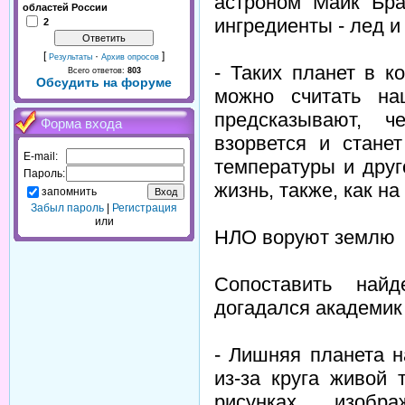
астроном Майк Брау
областей России
ингредиенты - лед и
2
[
·
]
Результаты
Архив опросов
- Таких планет в к
Всего ответов:
803
Обсудить на форуме
можно считать на
предсказывают, 
Форма входа
взорвется и стане
E-mail:
температуры и друг
Пароль:
жизнь, также, как на
запомнить
Забыл пароль
|
Регистрация
или
НЛО воруют землю
Сопоставить най
догадался академик
- Лишняя планета н
из-за круга живой 
рисунках, изоб