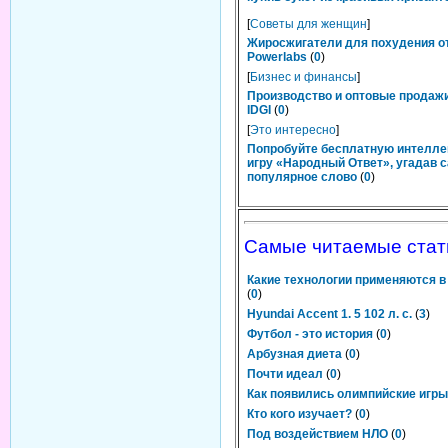
[
Советы для женщин
]
Жиросжигатели для похудения о
Powerlabs
(
0
)
[
Бизнес и финансы
]
Производство и оптовые продаж
IDGI
(
0
)
[
Это интересно
]
Попробуйте бесплатную интелл
игру «Народный Ответ», угадав 
популярное слово
(
0
)
Самые читаемые стат
Какие технологии применяются в
(
0
)
Hyundai Accent 1. 5 102 л. с.
(
3
)
Футбол - это история
(
0
)
Арбузная диета
(
0
)
Почти идеал
(
0
)
Как появились олимпийские игр
Кто кого изучает?
(
0
)
Под воздействием НЛО
(
0
)