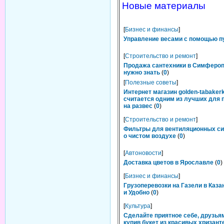
Новые материалы
[
Бизнес и финансы
]
Управление весами с помощью п
[
Строительство и ремонт
]
Продажа сантехники в Симфероп
нужно знать
(
0
)
[
Полезные советы
]
Интернет магазин golden-tabakerk
считается одним из лучших для 
на развес
(
0
)
[
Строительство и ремонт
]
Фильтры для вентиляционных си
о чистом воздухе
(
0
)
[
Автоновости
]
Доставка цветов в Ярославле
(
0
)
[
Бизнес и финансы
]
Грузоперевозки на Газели в Каза
и Удобно
(
0
)
[
Культура
]
Сделайте приятное себе, друзьям
купив букет из красивых хризант