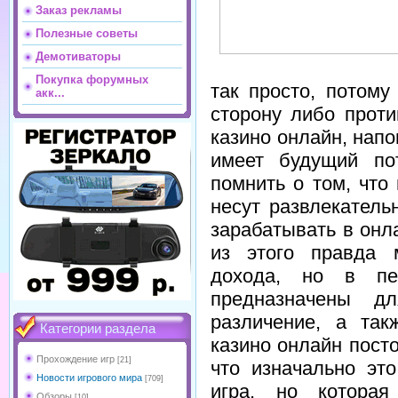
Заказ рекламы
Полезные советы
Демотиваторы
Покупка форумных
так просто, потом
акк...
сторону либо прот
казино онлайн, напо
имеет будущий по
помнить о том, что
несут развлекатель
зарабатывать в онл
из этого правда 
дохода, но в пе
предназначены д
различение, а так
Категории раздела
казино онлайн пост
Прохождение игр
[21]
что изначально эт
Новости игрового мира
[709]
игра, но котора
Обзоры
[10]