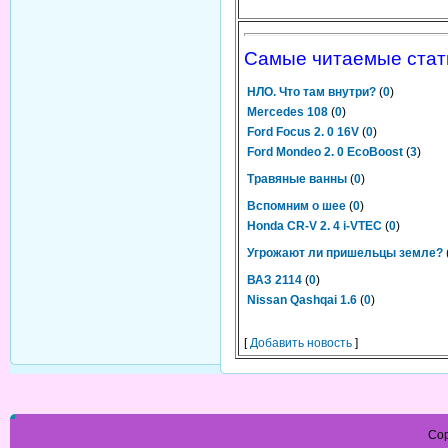
Самые читаемые стат
НЛО. Что там внутри?
(
0
)
Mercedes 108
(
0
)
Ford Focus 2. 0 16V
(
0
)
Ford Mondeo 2. 0 EcoBoost
(
3
)
Травяные ванны
(
0
)
Вспомним о шее
(
0
)
Honda CR-V 2. 4 i-VTEC
(
0
)
Угрожают ли пришельцы земле?
ВАЗ 2114
(
0
)
Nissan Qashqai 1.6
(
0
)
[
Добавить новость
]
Cop