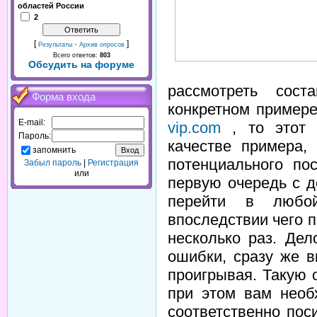
областей России
2
[
·
]
Результаты
Архив опросов
Всего ответов:
803
Обсудить на форуме
рассмотреть сос
Форма входа
конкретном примере
E-mail:
vip.com
, то этот
Пароль:
качестве примера,
запомнить
потенциального по
Забыл пароль
|
Регистрация
или
первую очередь с 
перейти в любой
впоследствии чего п
несколько раз. Де
ошибки, сразу же в
проигрывая. Такую 
при этом вам необ
соответственно пос