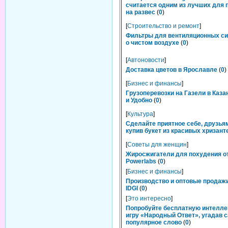
считается одним из лучших для 
на развес
(
0
)
[
Строительство и ремонт
]
Фильтры для вентиляционных си
о чистом воздухе
(
0
)
[
Автоновости
]
Доставка цветов в Ярославле
(
0
)
[
Бизнес и финансы
]
Грузоперевозки на Газели в Каза
и Удобно
(
0
)
[
Культура
]
Сделайте приятное себе, друзьям
купив букет из красивых хризант
[
Советы для женщин
]
Жиросжигатели для похудения о
Powerlabs
(
0
)
[
Бизнес и финансы
]
Производство и оптовые продаж
IDGI
(
0
)
[
Это интересно
]
Попробуйте бесплатную интелл
игру «Народный Ответ», угадав 
популярное слово
(
0
)