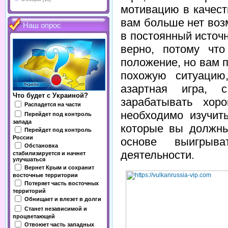
мотивацию в качеств
вам больше нет воз
Наш опрос
в постоянный источ
верно, потому чт
положение, но вам 
похожую ситуацию
азартная игра,
Что будет с Украиной?
зарабатывать хор
Распадется на части
необходимо изучит
Перейдет под контроль
запада
которые вы должны
Перейдет под контроль
России
основе выигрыв
Обстановка
деятельности.
стабилизируется и начнет
улучшаться
Вернет Крым и сохранит
восточные территории
Потеряет часть восточных
территорий
Обнищает и влезет в долги
Станет независимой и
процветающей
Отвоюет часть западных