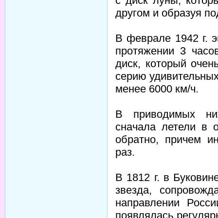
с диск луны, котор
другом и образуя по
В феврале 1942 г. 
протяжении 3 час
диск, который очен
серию удивительных
менее 6000 км/ч.
В приводимых ни
сначала летели в 
обратно, причем и
раз.
В 1812 г. в Букови
звезда, сопровожд
направлении Росси
появлялась регуляр