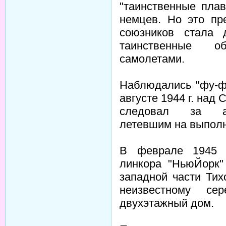
"таинственные пла
немцев. Но это пр
союзников стала 
таинственные о
самолетами.
Наблюдались "фу-фа
августе 1944 г. над
следовал за ам
летевшим на выполн
В феврале 1945 г
линкора "НьюЙорк"
западной части Тих
неизвестному се
двухэтажный дом.