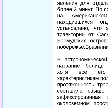
явления для отдел
более 3 минут. По 
на Американско
находившихся тог
установлено, что
траектории от Сас
Бермудских остро
побережье.Бразили
В астрономической
название "болиды 
хотя все его х
характеристикам пол
протяженность тра
составила свыше
зафиксированная 
околоземном прост