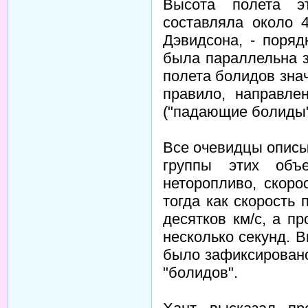
Высота полета э
составляла около 
Дэвидсона, - поряд
была параллельна з
полета болидов знач
правило, направле
("падающие болиды"
Все очевидцы описы
группы этих объе
неторопливо, скоро
тогда как скорость
десятков км/с, а п
несколько секунд. В
было зафиксировано
"болидов".