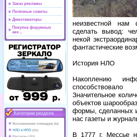
Заказ рекламы
Полезные советы
Демотиваторы
неизвестной нам 
Покупка форумных
сделать вывод: че
акк...
некой экстраордин
фантастические воз
История НЛО
Накоплению инф
способствовало р
Значительное колич
объектов шарообраз
формы, сделанных 
Категории раздела
нас газеты и журнал
Воспоминания очевидцев
[64]
НЛО и НПО
[261]
В 1777 г. Мессье 
Рассказы
[353]