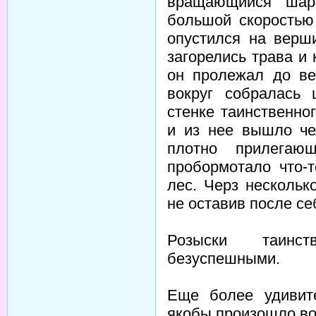
вращающийся шар
большой скоростью
опустился на верш
загорелись трава и 
он пролежал до ве
вокруг собралась
стенке таинственно
и из нее вышло че
плотно прилегаю
пробормотало что-
лес. Черз нескольк
не оставив после се
Розыски таинст
безуспешными.
Еще более удивит
якобы произошло во