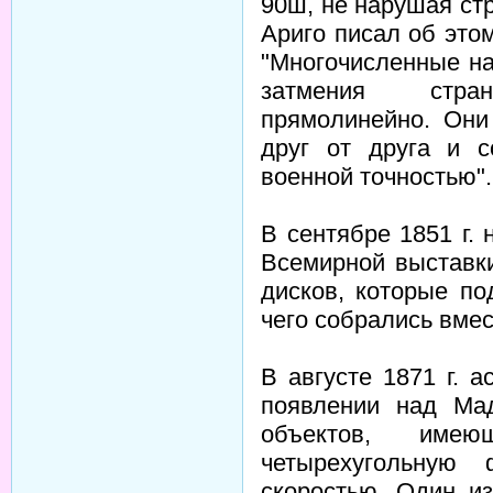
90ш, не нарушая ст
Ариго писал об это
"Многочисленные н
затмения стра
прямолинейно. Они
друг от друга и с
военной точностью".
В сентябре 1851 г.
Всемирной выставк
дисков, которые по
чего собрались вмес
В августе 1871 г. 
появлении над Ма
объектов, имею
четырехугольную
скоростью. Один и