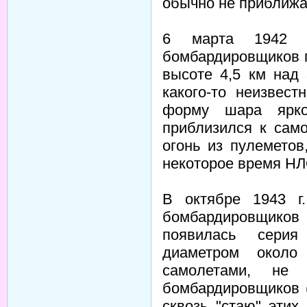
обычно не приближа
6 марта 1942 г
бомбардировщиков п
высоте 4,5 км над
какого-то неизвест
форму шара ярко-
приблизился к сам
огонь из пулеметов
некоторое время НЛ
В октябре 1943 г
бомбардировщик
появилась серия
диаметром около
самолетами, не
бомбардировщиков 
сквозь "стаю" этих