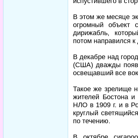
испустившего в стор
В этом же месяце э
огромный объект 
дирижабль, котор
потом направился к 
В декабре над горо
(США) дважды появ
освещавший все во
Такое же зрелище 
жителей Бостона и
НЛО в 1909 г. и в 
круглый светящийся
по течению.
В октябре сигаро