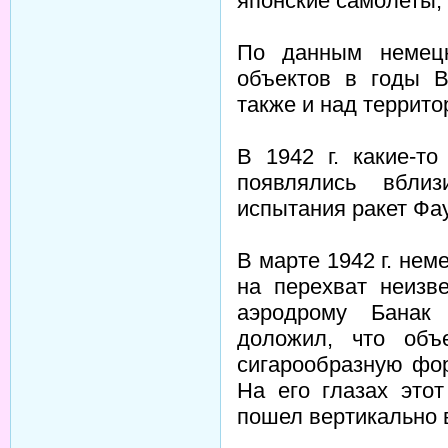
японские самолеты,
По данным немецк
объектов в годы 
также и над террито
В 1942 г. какие-т
появлялись вбли
испытания ракет Фау
В марте 1942 г. не
на перехват неизв
аэродрому Банак 
доложил, что объ
сигарообразную фо
На его глазах это
пошел вертикально в