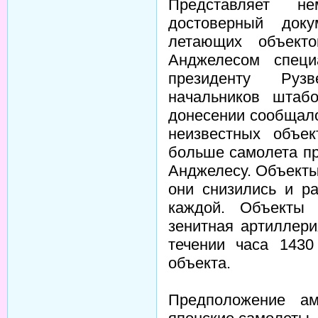
Представляет н
достоверный док
летающих объект
Анджелесом специ
президенту Рузв
начальников штаб
донесении сообщалос
неизвестных объе
больше самолета пр
Анджелесу. Объекты
они снизились и р
каждой. Объекты
зенитная артиллери
течении часа 1430
объекта.
Предположение а