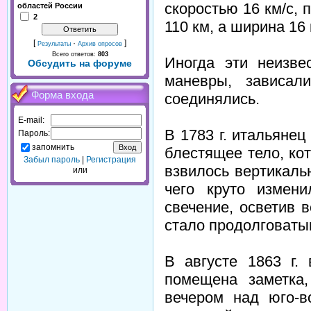
скоростью 16 км/с,
областей России
2
110 км, а ширина 16 
[
·
]
Результаты
Архив опросов
Всего ответов:
803
Иногда эти неизв
Обсудить на форуме
маневры, зависал
Форма входа
соединялись.
E-mail:
В 1783 г. итальяне
Пароль:
запомнить
блестящее тело, ко
Забыл пароль
|
Регистрация
взвилось вертикаль
или
чего круто измен
свечение, осветив 
стало продолговаты
В августе 1863 г.
помещена заметка,
вечером над юго-в