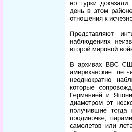
но турки доказали,
день в этом район
отношения к исчезно
Представляют ин
наблюдениях неиз
второй мировой вой
В архивах ВВС США
американские лет
неоднократно наб
которые сопровож
Германией и Япон
диаметром от неск
получившие тогда 
поодиночке, парам
самолетов или лет