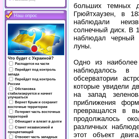
больших темных д
Грюйтхаузен, в 1
Наш опрос
наблюдали неизв
солнечный диск. В 
наблюдал черный 
луны.
Что будет с Украиной?
Одно из наиболее
Распадется на части
наблюдалось в 
Перейдет под контроль
запада
обсерватории аст
Перейдет под контроль
России
которые увидели д
Обстановка
на запад зелено
стабилизируется и начнет
улучшаться
приближения форм
Вернет Крым и сохранит
восточные территории
превращался в вы
Потеряет часть восточных
территорий
продолжалось ок
Обнищает и влезет в долги
различных наблюде
Станет независимой и
процветающей
этот объект двиг
Отвоюет часть западных