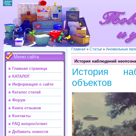
Главная
»
Статьи
»
Аномальные явл
Меню сайта
История наблюдений неопозн
Главная страница
История на
КАТАЛОГ
объектов
Информация о сайте
Каталог статей
Форум
Книга отзывов
Контакты
FAQ вопрос/ответ
Добавить новости