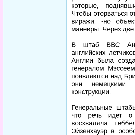
которые, поднявш
Чтобы оторваться от
виражи, -но объе
маневры. Через две 
В штаб ВВС Англ
английских летчико
Англии была созда
генералом Мэссеем
появляются над Бри
они немецкими л
конструкции.
Генеральные штабы
что речь идет о
восхваляла геббе
Эйзенхауэр в особ