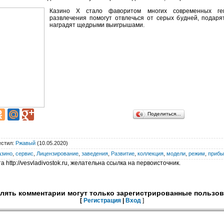
Казино Х стало фаворитом многих современных гем
развлечения помогут отвлечься от серых будней, подар
наградят щедрыми выигрышами.
Поделиться…
стил
:
Ржавый
(10.05.2020)
азино
,
сервис
,
Лицензирование
,
заведения
,
Развитие
,
коллекция
,
модели
,
режим
,
прибы
 http://vesvladivostok.ru, желательна ссылка на первоисточник.
лять комментарии могут только зарегистрированные пользов
[
Регистрация
|
Вход
]