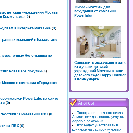
Жиросжигатели для
похудения от компании
чших детский учреждений Москвы
Powerlabs
n в Коммунарке
(
0
)
окупаем в интернет-магазине
(
0
)
странных компаний в Казахстане
льневосточные болельщики не
Совершите экскурсию в одно
из лучших детский
учреждений Москвы в виде
сии: новая эра покупки
(
0
)
детского сада Happy Children
в Коммунарке
 Москве в компании «Городская
говой маркой PowerLabs на сайте
.ru
(
0
)
Анонсы
Типография полного цикла
агностики заболеваний ЖКТ
(
0
)
Алмакс всегда к вашим услугам
дорогие заказчики!
Кто будет участвовать в
ати на ПВХ
(
0
)
конкурсе на застройку новых