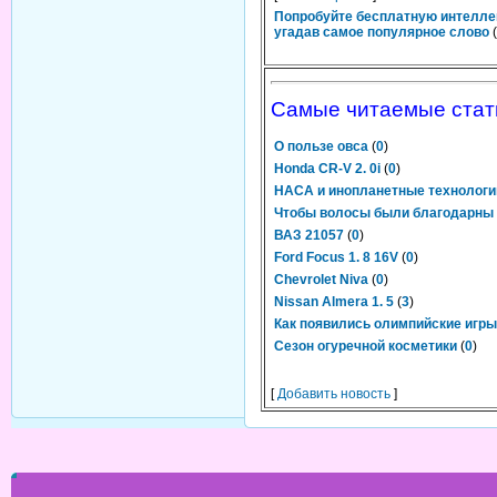
Попробуйте бесплатную интелле
угадав самое популярное слово
(
Самые читаемые стат
О пользе овса
(
0
)
Honda CR-V 2. 0i
(
0
)
НАСА и инопланетные технологи
Чтобы волосы были благодарны
ВАЗ 21057
(
0
)
Ford Focus 1. 8 16V
(
0
)
Chevrolet Niva
(
0
)
Nissan Almera 1. 5
(
3
)
Как появились олимпийские игр
Сезон огуречной косметики
(
0
)
[
Добавить новость
]