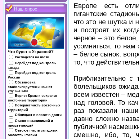
Европе есть отл
Наш опрос
гигантские стадион
что это не шутка и 
и построят их когд
черное – это белое,
усомниться, то нам
Что будет с Украиной?
– белое сынок, воп
Распадется на части
то, что действитель
Перейдет под контроль
запада
Перейдет под контроль
Приблизительно с 
России
Обстановка
болельщиков ожида
стабилизируется и начнет
улучшаться
всем известен – ме
Вернет Крым и сохранит
восточные территории
над головой. То ка
Потеряет часть восточных
раз показали наш
территорий
Обнищает и влезет в долги
давно сложно назва
Станет независимой и
публичной насмешки
процветающей
Отвоюет часть западных
смешно, ибо, то, 
областей России