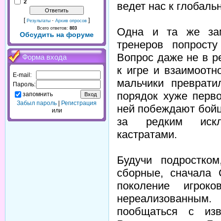
2
ведет нас к глобаль
[
·
]
Результаты
Архив опросов
Одна и та же зам
Всего ответов:
803
Обсудить на форуме
тренеров попросту
Вопрос даже не в р
Форма входа
к игре и взаимоот
E-mail:
мальчики преврати
Пароль:
порядок хуже перво
запомнить
Забыл пароль
|
Регистрация
ней побеждают бойц
или
за редким искл
кастратами.
Будучи подростко
сборные, сначала 
поколение игро
нереализованным
пообщаться с изв