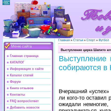
Главная
»
Статьи
»
Спорт
»
Футбол
Меню сайта
Выступление цирка Шапито ил
Главная страница
Выступление 
КАТАЛОГ
собираются в 
Информация о сайте
Каталог статей
Форум
Книга отзывов
Вчерашний «успех» 
Контакты
ли кого-то оставил
FAQ вопрос/ответ
ожидали немногие, 
Добавить новости
призадуматься, куд