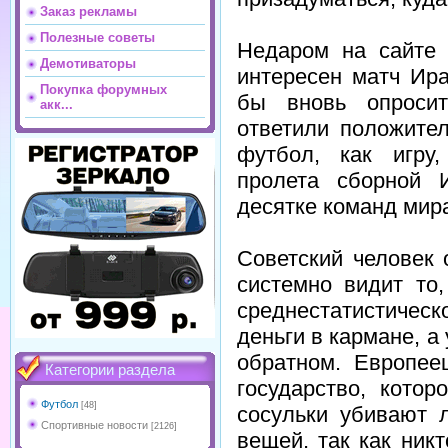
Заказ рекламы
Полезные советы
Недаром на сайте 
Демотиваторы
интересен матч Ир
Покупка форумных
бы вновь опроси
акк...
ответили положите
футбол, как игру
пролета сборной 
десятке команд ми
Советский человек 
системно видит то,
среднестатистическ
деньги в кармане, а
обратном. Европее
Категории раздела
государство, кото
Футбол
[48]
сосульки убивают 
Спортивные новости
[2126]
вещей, так как никт