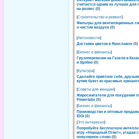
Интернет магазин golden-tabakerk
считается одним из лучших для 
на развес
(
0
)
[
Строительство и ремонт
]
Фильтры для вентиляционных си
о чистом воздухе
(
0
)
[
Автоновости
]
Доставка цветов в Ярославле
(
0
)
[
Бизнес и финансы
]
Грузоперевозки на Газели в Каза
и Удобно
(
0
)
[
Культура
]
Сделайте приятное себе, друзьям
купив букет из красивых хризант
[
Советы для женщин
]
Жиросжигатели для похудения о
Powerlabs
(
0
)
[
Бизнес и финансы
]
Производство и оптовые продаж
IDGI
(
0
)
[
Это интересно
]
Попробуйте бесплатную интелл
игру «Народный Ответ», угадав 
популярное слово
(
0
)