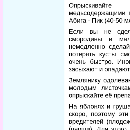
Опрыскивайте 
медьсодержащими п
Абига - Пик (40-50 м
Если вы не сдел
смородины и мал
немедленно сделай
потерять кусты смо
очень быстро. Ин
засыхают и опадают
Землянику одолева
молодым листочка
опрыскайте её преп
На яблонях и груша
скоро, поэтому эт
вредителей (плодож
(парши). Для этого