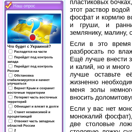
пластиковых бочках
Наш опрос
этот раствор водой
фосфат и кормлю вс
и груши, и ранни
землянику, малину, 
Если в это время
Что будет с Украиной?
разбросать по вла
Распадется на части
Перейдет под контроль
Ещё лучше внести зо
запада
и калий, но и мног
Перейдет под контроль
России
лучше оставьте е
Обстановка
стабилизируется и начнет
жизненно необходим
улучшаться
меня золы немног
Вернет Крым и сохранит
восточные территории
вносить доломитовую
Потеряет часть восточных
территорий
Обнищает и влезет в долги
Если у вас нет мон
Станет независимой и
монокалий фосфат),
процветающей
Отвоюет часть западных
две столовые лож
областей России
столовую ложку су
2