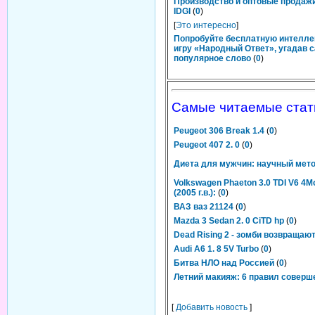
Производство и оптовые продаж
IDGI
(
0
)
[
Это интересно
]
Попробуйте бесплатную интелл
игру «Народный Ответ», угадав 
популярное слово
(
0
)
Самые читаемые стат
Peugeot 306 Break 1.4
(
0
)
Peugeot 407 2. 0
(
0
)
Диета для мужчин: научный мет
Volkswagen Phaeton 3.0 TDI V6 4Mot
(2005 г.в.):
(
0
)
ВАЗ ваз 21124
(
0
)
Mazda 3 Sedan 2. 0 CiTD hp
(
0
)
Dead Rising 2 - зомби возвращаю
Audi A6 1. 8 5V Turbo
(
0
)
Битва НЛО над Россией
(
0
)
Летний макияж: 6 правил соверш
[
Добавить новость
]