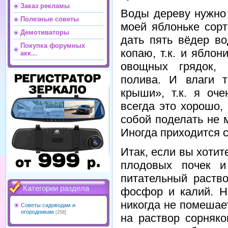
Заказ рекламы
Воды дереву нужно 
Полезные советы
моей яблоньке сорт
Демотиваторы
дать пять вёдер в
Покупка форумных
копаю, т.к. и ябло
акк...
овощных грядок, 
полива. И влаги 
крыши», т.к. я оч
всегда это хорошо,
собой поделать не 
Иногда приходится сп
Итак, если вы хоти
плодовых почек и
питательный раство
Категории раздела
фосфор и калий. Н
никогда не помешает
Советы садоводам и
огородникам
[258]
на раствор сорняко