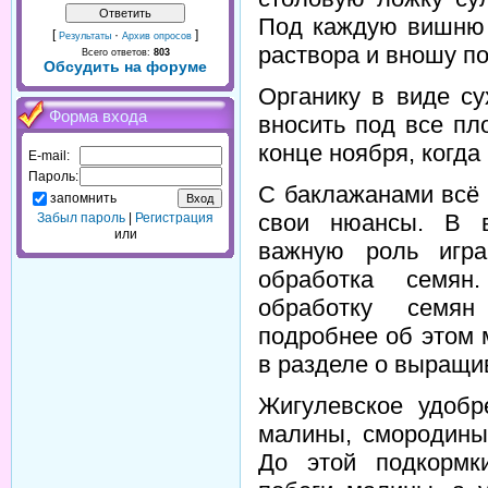
Под каждую вишню 
[
·
]
Результаты
Архив опросов
раствора и вношу по
Всего ответов:
803
Обсудить на форуме
Органику в виде су
Форма входа
вносить под все пл
конце ноября, когда 
E-mail:
Пароль:
С баклажанами всё 
запомнить
свои нюансы. В в
Забыл пароль
|
Регистрация
или
важную роль игра
обработка семян
обработку семян
подробнее об этом 
в разделе о выращи
Жигулевское удобр
малины, смородины
До этой подкормк