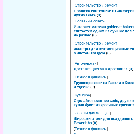
[
Строительство и ремонт
]
Продажа сантехники в Симфероп
нужно знать
(
0
)
[
Полезные советы
]
Интернет магазин golden-tabakerk
считается одним из лучших для 
на развес
(
0
)
[
Строительство и ремонт
]
Фильтры для вентиляционных си
о чистом воздухе
(
0
)
[
Автоновости
]
Доставка цветов в Ярославле
(
0
)
[
Бизнес и финансы
]
Грузоперевозки на Газели в Каза
и Удобно
(
0
)
[
Культура
]
Сделайте приятное себе, друзьям
купив букет из красивых хризант
[
Советы для женщин
]
Жиросжигатели для похудения о
Powerlabs
(
0
)
[
Бизнес и финансы
]