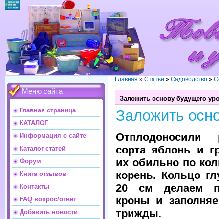
Главная
»
Статьи
»
Садоводство
»
С
Меню сайта
Заложить основу будущего ур
Главная страница
Заложить осн
КАТАЛОГ
Отплодоносили 
Информация о сайте
сорта яблонь и г
Каталог статей
их обильно по кол
Форум
корень. Кольцо гл
Книга отзывов
20 см делаем п
Контакты
кроны и заполняе
FAQ вопрос/ответ
трижды.
Добавить новости