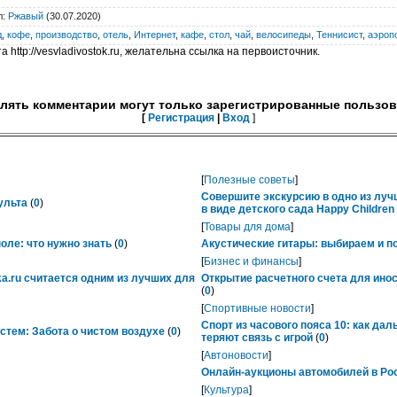
л
:
Ржавый
(30.07.2020)
д
,
кофе
,
производство
,
отель
,
Интернет
,
кафе
,
стол
,
чай
,
велосипеды
,
Теннисист
,
аэроп
 http://vesvladivostok.ru, желательна ссылка на первоисточник.
лять комментарии могут только зарегистрированные пользов
[
Регистрация
|
Вход
]
[
Полезные советы
]
Совершите экскурсию в одно из лу
ульта
(
0
)
в виде детского сада Happy Childre
[
Товары для дома
]
ле: что нужно знать
(
0
)
Акустические гитары: выбираем и п
[
Бизнес и финансы
]
ka.ru считается одним из лучших для
Открытие расчетного счета для ино
(
0
)
[
Спортивные новости
]
Спорт из часового пояса 10: как да
тем: Забота о чистом воздухе
(
0
)
теряют связь с игрой
(
0
)
[
Автоновости
]
Онлайн-аукционы автомобилей в Рос
[
Культура
]