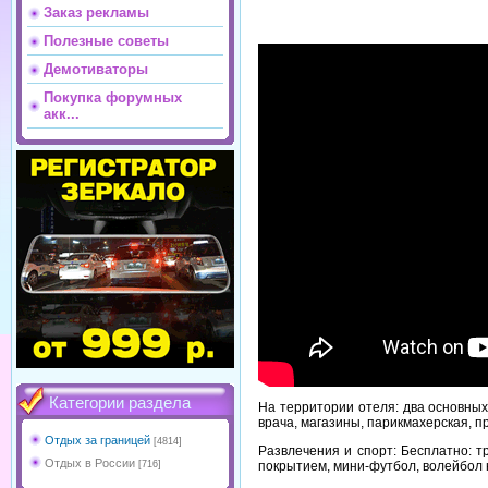
Заказ рекламы
Полезные советы
Демотиваторы
Покупка форумных
акк...
Категории раздела
На территории отеля: два основных 
врача, магазины, парикмахерская, п
Отдых за границей
[4814]
Развлечения и спорт: Бесплатно: т
Отдых в России
покрытием, мини-футбол, волейбол н
[716]