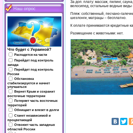
За доп. плату: массаж, пилинг, сау
велосипед, остальные водные виды 
Наш опрос
Пляж: собственный, песчано-галечны
шезлонги, матрацы – бесплатно.
К оплате принимаются кредитные карт
Размещение с животными: нет.
Что будет с Украиной?
Распадется на части
Перейдет под контроль
запада
Перейдет под контроль
России
Обстановка
стабилизируется и начнет
улучшаться
Вернет Крым и сохранит
восточные территории
Потеряет часть восточных
территорий
Обнищает и влезет в долги
Станет независимой и
процветающей
Отвоюет часть западных
областей России