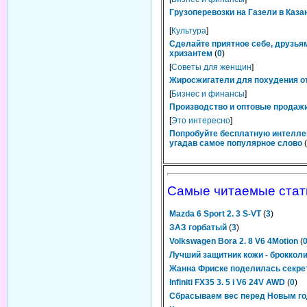
Грузоперевозки на Газели в Каза
[
Культура
]
Сделайте приятное себе, друзьям
хризантем
(
0
)
[
Советы для женщин
]
Жиросжигатели для похудения от
[
Бизнес и финансы
]
Производство и оптовые продажи
[
Это интересно
]
Попробуйте бесплатную интелле
угадав самое популярное слово
(
Самые читаемые стат
Mazda 6 Sport 2. 3 S-VT
(
3
)
ЗАЗ горбатый
(
3
)
Volkswagen Bora 2. 8 V6 4Motion
(
Лучший защитник кожи - броккол
Жанна Фриске поделилась секре
Infiniti FX35 3. 5 i V6 24V AWD
(
0
)
Сбрасываем вес перед Новым г