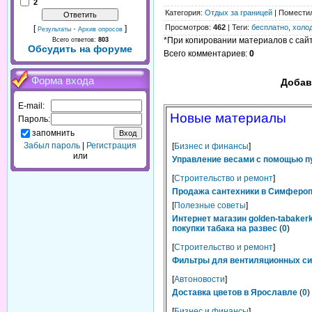
2
Категория
:
Отдых за границей
|
Помести
Просмотров
:
462
|
Теги
:
бесплатно
,
холо
[
·
]
Результаты
Архив опросов
*При копировании материалов с сайта
Всего ответов:
803
Обсудить на форуме
Всего комментариев
:
0
Форма входа
Добав
E-mail:
Новые материалы
Пароль:
запомнить
Забыл пароль
|
Регистрация
[
Бизнес и финансы
]
или
Управление весами с помощью п
[
Строительство и ремонт
]
Продажа сантехники в Симферопо
[
Полезные советы
]
Интернет магазин golden-tabaker
покупки табака на развес
(
0
)
[
Строительство и ремонт
]
Фильтры для вентиляционных сис
[
Автоновости
]
Доставка цветов в Ярославле
(
0
)
[
Бизнес и финансы
]