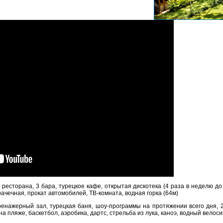
ресторана, 3 бара, турецкое кафе, открытая дискотека (4 раза в неделю до 
рачечная, прокат автомобилей, ТВ-комната, водная горка (64м)
ренажерный зал, турецкая баня, шоу-программы на протяжении всего дня, 
а пляже, баскетбол, аэробика, дартс, стрельба из лука, каноэ, водный велоси