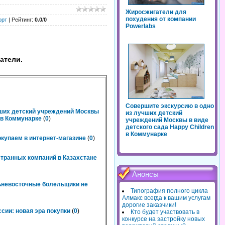
Жиросжигатели для
похудения от компании
орт
|
Рейтинг
:
0.0
/
0
Powerlabs
атели.
Совершите экскурсию в одно
чших детский учреждений Москвы
из лучших детский
n в Коммунарке
(
0
)
учреждений Москвы в виде
детского сада Happy Children
в Коммунарке
окупаем в интернет-магазине
(
0
)
странных компаний в Казахстане
Анонсы
льневосточные болельщики не
Типография полного цикла
Алмакс всегда к вашим услугам
дорогие заказчики!
сии: новая эра покупки
(
0
)
Кто будет участвовать в
конкурсе на застройку новых