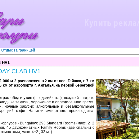
»
Отдых за границей
 HV1
DAY CLAB HV1
000 м 2 расположен в 2 км от пос. Гейнюк, в 7 км
 45 км от аэропорта г. Анталья, на первой береговой
завтрак, обед и ужин (шведский стол), поздний завтрак,
олодные закуски, мороженое в определенное время,
й, ночные закуски; алкогольные и безалкогольные
турецкий кофе. Напитки импортного производства,
корпусов - Bungalow: 293 Standard Rooms (макс. 2+2
дов, 45 двухкомнатных Family Rooms (две спальни с
омнатами, макс. 4+2., 32 м_).