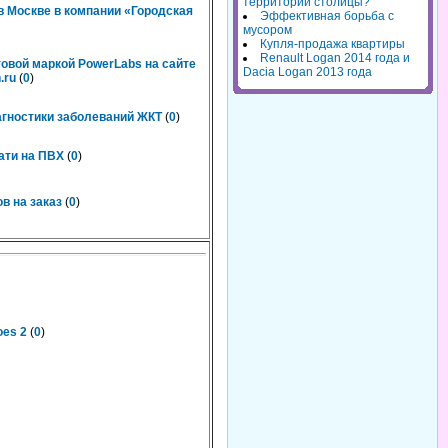
территорий столицы?
 Москве в компании «Городская
Эффективная борьба с
мусором
Купля-продажа квартиры
Renault Logan 2014 года и
говой маркой PowerLabs на сайте
Dacia Logan 2013 года
.ru
(
0
)
агностики заболеваний ЖКТ
(
0
)
ати на ПВХ
(
0
)
в на заказ
(
0
)
oes 2
(
0
)