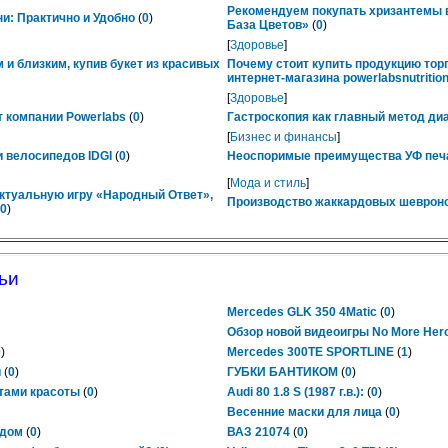
Рекомендуем покупать хризантемы в
ни: Практично и Удобно
(
0
)
База Цветов»
(
0
)
[
Здоровье
]
 и близким, купив букет из красивых
Почему стоит купить продукцию тор
интернет-магазина powerlabsnutrition
[
Здоровье
]
 компании Powerlabs
(
0
)
Гастроскопия как главный метод ди
[
Бизнес и финансы
]
 велосипедов IDGI
(
0
)
Неоспоримые преимущества УФ печ
[
Мода и стиль
]
ктуальную игру «Народный Ответ»,
Производство жаккардовых шевроно
0
)
ьи
Mercedes GLK 350 4Matic
(
0
)
Обзор новой видеоигры No More Her
0
)
Mercedes 300TE SPORTLINE
(
1
)
и
(
0
)
ГУБКИ БАНТИКОМ
(
0
)
тами красоты
(
0
)
Audi 80 1.8 S (1987 г.в.):
(
0
)
Весенние маски для лица
(
0
)
одом
(
0
)
ВАЗ 21074
(
0
)