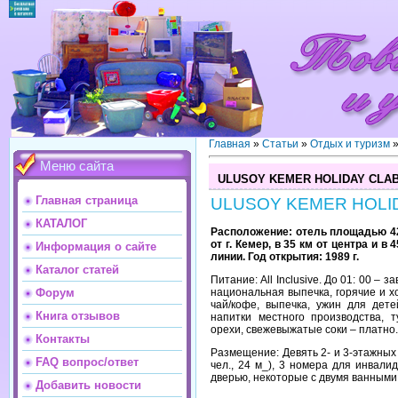
Главная
»
Статьи
»
Отдых и туризм
Меню сайта
ULUSOY KEMER HOLIDAY CLAB
Главная страница
ULUSOY KEMER HOLI
КАТАЛОГ
Расположение: отель площадью 42 
от г. Кемер, в 35 км от центра и в
Информация о сайте
линии. Год открытия: 1989 г.
Каталог статей
Питание: All Inclusive. До 01: 00 – 
национальная выпечка, горячие и х
Форум
чай/кофе, выпечка, ужин для дете
Книга отзывов
напитки местного производства, 
орехи, свежевыжатые соки – платно.
Контакты
Размещение: Девять 2- и 3-этажных 
FAQ вопрос/ответ
чел., 24 м_), 3 номера для инвали
дверью, некоторые с двумя ванными к
Добавить новости