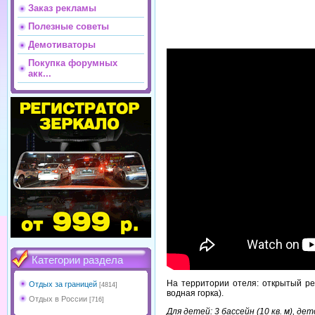
Заказ рекламы
Полезные советы
Демотиваторы
Покупка форумных
акк...
Категории раздела
На территории отеля: открытый рес
Отдых за границей
[4814]
водная горка).
Отдых в России
[716]
Для детей: 3 бассейн (10 кв. м), д