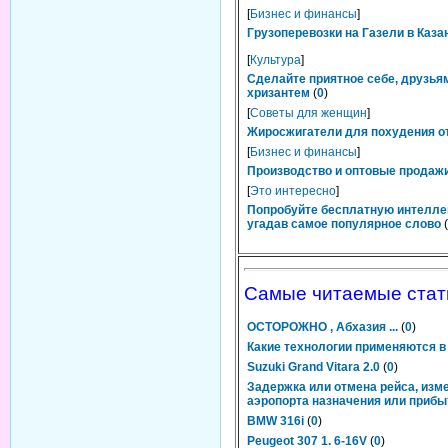
[
Бизнес и финансы
]
Грузоперевозки на Газели в Каза
[
Культура
]
Сделайте приятное себе, друзьям
хризантем
(
0
)
[
Советы для женщин
]
Жиросжигатели для похудения от
[
Бизнес и финансы
]
Производство и оптовые продажи
[
Это интересно
]
Попробуйте бесплатную интелле
угадав самое популярное слово
(
Самые читаемые стат
ОСТОРОЖНО , Абхазия ...
(
0
)
Какие технологии применяются в
Suzuki Grand Vitara 2.0
(
0
)
Задержка или отмена рейса, изм
аэропорта назначения или прибы
BMW 316i
(
0
)
Peugeot 307 1. 6-16V
(
0
)