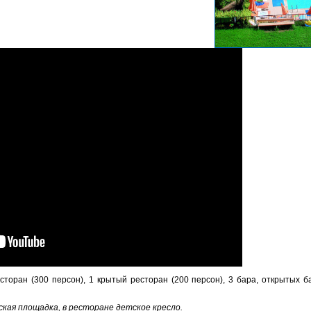
торан (300 персон), 1 крытый ресторан (200 персон), 3 бара, открытых басс
етская площадка, в ресторане детское кресло.