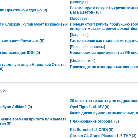
[
Культура
]
Рекомендуем покупать хризантемы в
ни: Практично и Удобно
(
0
)
База Цветов»
(
0
)
[
Здоровье
]
 и близким, купив букет из красивых
Почему стоит купить продукцию тор
интернет-магазина powerlabsnutrition
[
Здоровье
]
 компании Powerlabs
(
0
)
Гастроскопия как главный метод ди
[
Бизнес и финансы
]
 велосипедов IDGI
(
0
)
Неоспоримые преимущества УФ печ
[
Мода и стиль
]
ктуальную игру «Народный Ответ»,
Производство жаккардовых шевроно
0
)
ьи
20 секретов красоты для подростко
 обуви Adidas?
(
0
)
Opel Tigra 1. 4i-16V
(
0
)
Какие диски лучше - штампованые, 
енение времени прилёта или вылета,
Планирование огорода.
(
0
)
тия
(
0
)
Kia Sorento 2. 5 CRDi
(
0
)
Citroen C4 Grand Picasso 1. 6 THP
(
3
)