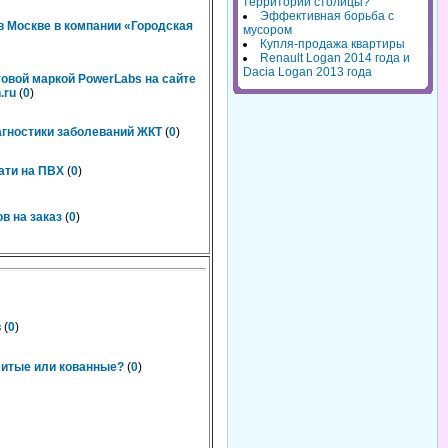
территорий столицы?
Эффективная борьба с
 Москве в компании «Городская
мусором
Купля-продажа квартиры
Renault Logan 2014 года и
Dacia Logan 2013 года
говой маркой PowerLabs на сайте
.ru
(
0
)
агностики заболеваний ЖКТ
(
0
)
ати на ПВХ
(
0
)
в на заказ
(
0
)
в
(
0
)
литые или кованные?
(
0
)