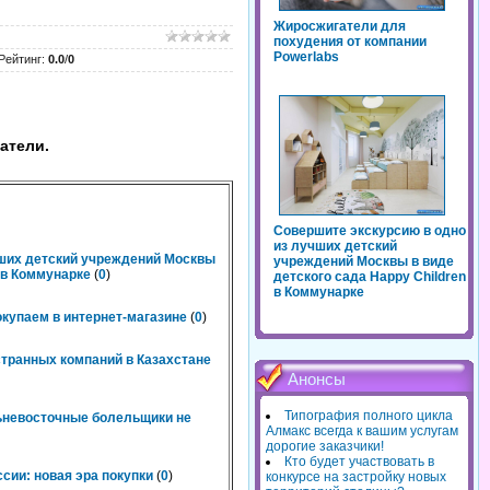
Жиросжигатели для
похудения от компании
Powerlabs
Рейтинг
:
0.0
/
0
атели.
Совершите экскурсию в одно
из лучших детский
чших детский учреждений Москвы
учреждений Москвы в виде
n в Коммунарке
(
0
)
детского сада Happy Children
в Коммунарке
окупаем в интернет-магазине
(
0
)
странных компаний в Казахстане
Анонсы
Типография полного цикла
льневосточные болельщики не
Алмакс всегда к вашим услугам
дорогие заказчики!
Кто будет участвовать в
сии: новая эра покупки
(
0
)
конкурсе на застройку новых