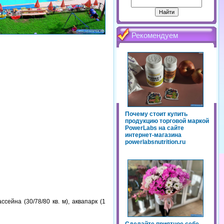
Рекомендуем
Почему стоит купить
продукцию торговой маркой
PowerLabs на сайте
интернет-магазина
powerlabsnutrition.ru
ейна (30/78/80 кв. м), аквапарк (1