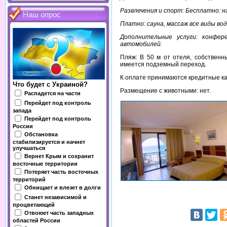
Развлечения и спорт: Бесплатно: 
Наш опрос
Платно: сауна, массаж все виды вод
Дополнительные услуги: конфере
автомобилей.
Пляж: В 50 м от отеля, собственн
имеется подземный переход.
К оплате принимаются кредитные кар
Что будет с Украиной?
Размещение с животными: нет.
Распадется на части
Перейдет под контроль
запада
Перейдет под контроль
России
Обстановка
стабилизируется и начнет
улучшаться
Вернет Крым и сохранит
восточные территории
Потеряет часть восточных
территорий
Обнищает и влезет в долги
Станет независимой и
процветающей
Отвоюет часть западных
областей России