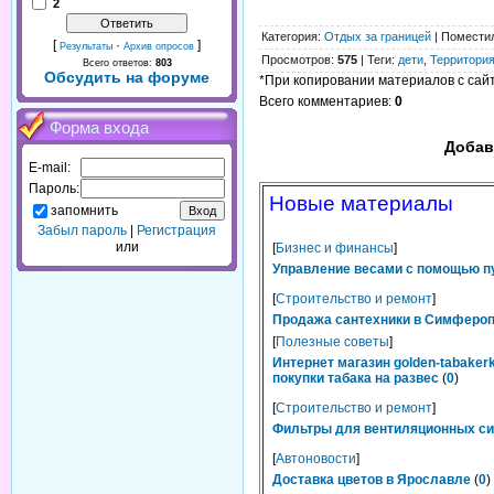
2
Категория
:
Отдых за границей
|
Помести
[
·
]
Результаты
Архив опросов
Просмотров
:
575
|
Теги
:
дети
,
Территори
Всего ответов:
803
Обсудить на форуме
*При копировании материалов с сайта
Всего комментариев
:
0
Форма входа
Добав
E-mail:
Пароль:
Новые материалы
запомнить
Забыл пароль
|
Регистрация
или
[
Бизнес и финансы
]
Управление весами с помощью п
[
Строительство и ремонт
]
Продажа сантехники в Симферопо
[
Полезные советы
]
Интернет магазин golden-tabaker
покупки табака на развес
(
0
)
[
Строительство и ремонт
]
Фильтры для вентиляционных сис
[
Автоновости
]
Доставка цветов в Ярославле
(
0
)