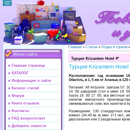
Главная
»
Статьи
»
Отдых и туризм
Меню сайта
Турция Krizantem Hotel 4*
Главная страница
Турция Krizantem Hotel 
КАТАЛОГ
Расположение: год основания 1
Обагёль, в 1, 5 км от Аланьи, в 120
Информация о сайте
Питание: All Inclusive: завтрак 07: 
Каталог статей
14: 00 шведский стол и ужин 19. 00
пауза 16: 00 17. 00, все местные ал
Форум
напитки импортного производств
Книга отзывов
свежевыжатые соки, все напитки в б
Контакты
Размещение: 130 стандартных ком
комнат (34-40 кв. м, мин. 2+1 чел., 
FAQ вопрос/ответ
двуспальная или 2 раздельные крова
Добавить новости