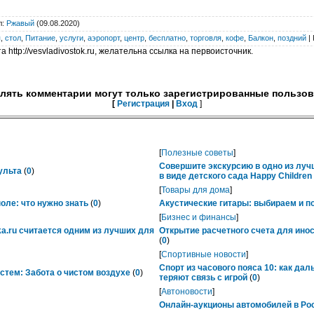
л
:
Ржавый
(09.08.2020)
я
,
стол
,
Питание
,
услуги
,
аэропорт
,
центр
,
бесплатно
,
торговля
,
кофе
,
Балкон
,
поздний
|
 http://vesvladivostok.ru, желательна ссылка на первоисточник.
лять комментарии могут только зарегистрированные пользов
[
Регистрация
|
Вход
]
[
Полезные советы
]
Совершите экскурсию в одно из лу
ульта
(
0
)
в виде детского сада Happy Childre
[
Товары для дома
]
ле: что нужно знать
(
0
)
Акустические гитары: выбираем и п
[
Бизнес и финансы
]
ka.ru считается одним из лучших для
Открытие расчетного счета для ино
(
0
)
[
Спортивные новости
]
Спорт из часового пояса 10: как да
тем: Забота о чистом воздухе
(
0
)
теряют связь с игрой
(
0
)
[
Автоновости
]
Онлайн-аукционы автомобилей в Рос