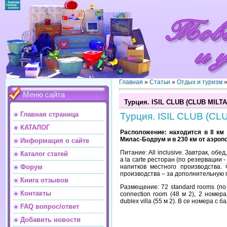
Главная
»
Статьи
»
Отдых и туризм
Меню сайта
Турция. ISIL CLUB (CLUB MILTA)
Главная страница
Турция. ISIL CLUB (CLU
КАТАЛОГ
Расположение: находится в 8 км 
Милас-Бодрум и в 230 км от аэроп
Информация о сайте
Питание: All inclusive. Завтрак, обе
Каталог статей
a la carte ресторан (по резервации 
напитков местного производства.
Форум
производства – за дополнительную 
Книга отзывов
Размещение: 72 standard rooms (по 2
Контакты
connection room (48 м 2), 2 номер
dublex villa (55 м 2). В се номера с 
FAQ вопрос/ответ
Добавить новости