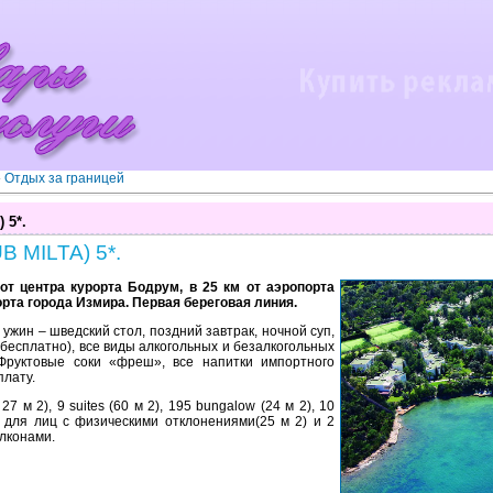
»
Отдых за границей
 5*.
B MILTA) 5*.
от центра курорта Бодрум, в 25 км от аэропорта
орта города Измира. Первая береговая линия.
д, ужин – шведский стол, поздний завтрак, ночной суп,
- бесплатно), все виды алкогольных и безалкогольных
 Фруктовые соки «фреш», все напитки импортного
плату.
7 м 2), 9 suites (60 м 2), 195 bungalow (24 м 2), 10
а для лиц с физическими отклонениями(25 м 2) и 2
балконами.