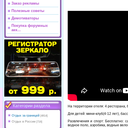
Заказ рекламы
Полезные советы
Демотиваторы
Покупка форумных
акк...
Категории раздела
На территории отеля: 4 ресторана, 
Для детей: мини-клуб(4-12 лет), бас
Отдых за границей
[4814]
Развлечения и спорт: Бесплатно: с
Отдых в России
[716]
водное поло, аэробика, водные вело