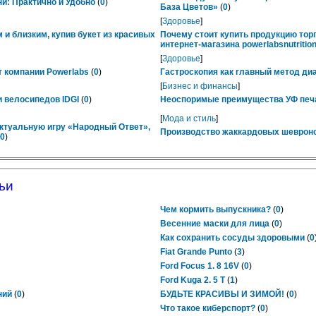
ни: Практично и Удобно
(
0
)
База Цветов»
(
0
)
[
Здоровье
]
 и близким, купив букет из красивых
Почему стоит купить продукцию тор
интернет-магазина powerlabsnutrition
[
Здоровье
]
 компании Powerlabs
(
0
)
Гастроскопия как главный метод ди
[
Бизнес и финансы
]
 велосипедов IDGI
(
0
)
Неоспоримые преимущества УФ печ
[
Мода и стиль
]
ктуальную игру «Народный Ответ»,
Производство жаккардовых шевроно
0
)
ьи
Чем кормить выпускника?
(
0
)
Весенние маски для лица
(
0
)
Как сохранить сосуды здоровыми
(
0
Fiat Grande Punto
(
3
)
Ford Focus 1. 8 16V
(
0
)
Ford Kuga 2. 5 T
(
1
)
ний
(
0
)
БУДЬТЕ КРАСИВЫ И ЗИМОЙ!
(
0
)
Что такое киберспорт?
(
0
)