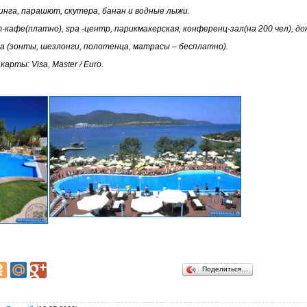
инга, парашют, скутера, банан и водные лыжи.
афе(платно), spa -центр, парикмахерская, конференц-зал(на 200 чел), до
а (зонты, шезлонги, полотенца, матрасы – бесплатно).
рты: Visa, Master / Euro.
Поделиться…