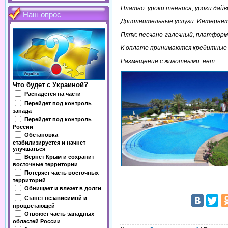
Платно: уроки тенниса, уроки дайв
Наш опрос
Дополнительные услуги: Интернет-к
Пляж: песчано-галечный, платформ
К оплате принимаются кредитные ка
Размещение с животными: нет.
Что будет с Украиной?
Распадется на части
Перейдет под контроль
запада
Перейдет под контроль
России
Обстановка
стабилизируется и начнет
улучшаться
Вернет Крым и сохранит
восточные территории
Потеряет часть восточных
территорий
Обнищает и влезет в долги
Станет независимой и
процветающей
Отвоюет часть западных
областей России