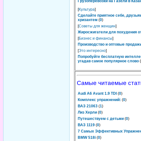
Грузоперевозки на Газели в Каза
[
Культура
]
Сделайте приятное себе, друзьям
хризантем
(
0
)
[
Советы для женщин
]
Жиросжигатели для похудения от
[
Бизнес и финансы
]
Производство и оптовые продажи
[
Это интересно
]
Попробуйте бесплатную интелле
угадав самое популярное слово
(
Самые читаемые стат
Audi A6 Avant 1.9 TDI
(
0
)
Комплекс упражнений:
(
0
)
ВАЗ 21063
(
1
)
Лиз Херли
(
0
)
Путешествуем с детьми
(
0
)
ВАЗ 1119
(
0
)
7 Самых Эффективных Упражне
BMW 518i
(
0
)