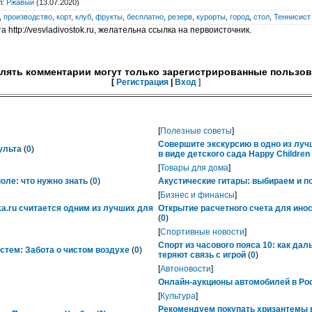
л
:
Ржавый
(13.07.2020)
,
производство
,
корт
,
клуб
,
фрукты
,
бесплатно
,
резерв
,
курорты
,
город
,
стол
,
Теннисист
 http://vesvladivostok.ru, желательна ссылка на первоисточник.
лять комментарии могут только зарегистрированные пользов
[
Регистрация
|
Вход
]
[
Полезные советы
]
Совершите экскурсию в одно из лу
ульта
(
0
)
в виде детского сада Happy Childre
[
Товары для дома
]
ле: что нужно знать
(
0
)
Акустические гитары: выбираем и п
[
Бизнес и финансы
]
ka.ru считается одним из лучших для
Открытие расчетного счета для ино
(
0
)
[
Спортивные новости
]
Спорт из часового пояса 10: как да
тем: Забота о чистом воздухе
(
0
)
теряют связь с игрой
(
0
)
[
Автоновости
]
Онлайн-аукционы автомобилей в Рос
[
Культура
]
Рекомендуем покупать хризантемы в