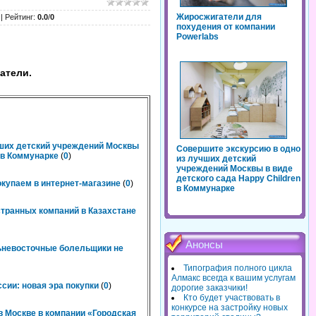
Жиросжигатели для
|
Рейтинг
:
0.0
/
0
похудения от компании
Powerlabs
атели.
чших детский учреждений Москвы
Совершите экскурсию в одно
n в Коммунарке
(
0
)
из лучших детский
учреждений Москвы в виде
детского сада Happy Children
окупаем в интернет-магазине
(
0
)
в Коммунарке
странных компаний в Казахстане
Анонсы
льневосточные болельщики не
Типография полного цикла
Алмакс всегда к вашим услугам
сии: новая эра покупки
(
0
)
дорогие заказчики!
Кто будет участвовать в
конкурсе на застройку новых
 Москве в компании «Городская