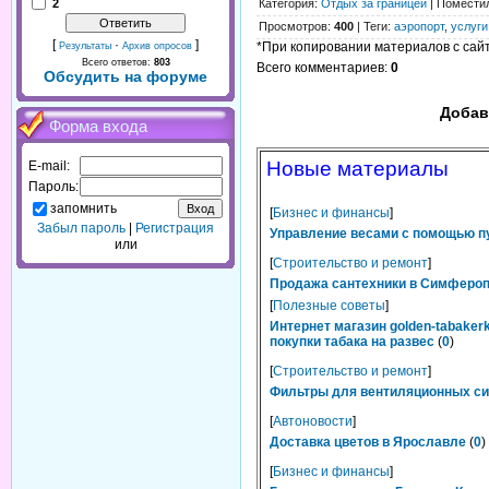
2
Категория
:
Отдых за границей
|
Помести
Просмотров
:
400
|
Теги
:
аэропорт
,
услуги
[
·
]
*При копировании материалов с сайта
Результаты
Архив опросов
Всего ответов:
803
Всего комментариев
:
0
Обсудить на форуме
Добав
Форма входа
Новые материалы
E-mail:
Пароль:
запомнить
[
Бизнес и финансы
]
Забыл пароль
|
Регистрация
Управление весами с помощью п
или
[
Строительство и ремонт
]
Продажа сантехники в Симферопо
[
Полезные советы
]
Интернет магазин golden-tabaker
покупки табака на развес
(
0
)
[
Строительство и ремонт
]
Фильтры для вентиляционных сис
[
Автоновости
]
Доставка цветов в Ярославле
(
0
)
[
Бизнес и финансы
]