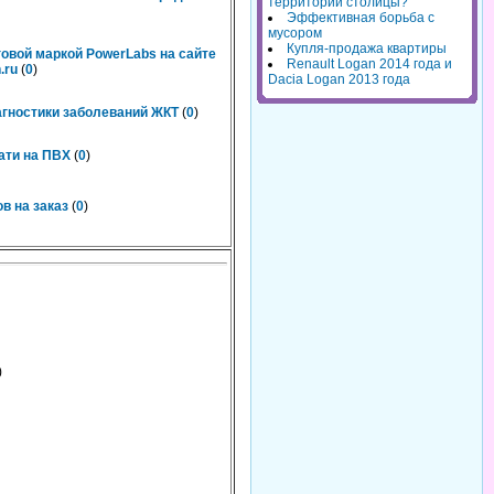
территорий столицы?
Эффективная борьба с
мусором
Купля-продажа квартиры
говой маркой PowerLabs на сайте
Renault Logan 2014 года и
.ru
(
0
)
Dacia Logan 2013 года
агностики заболеваний ЖКТ
(
0
)
ати на ПВХ
(
0
)
в на заказ
(
0
)
)