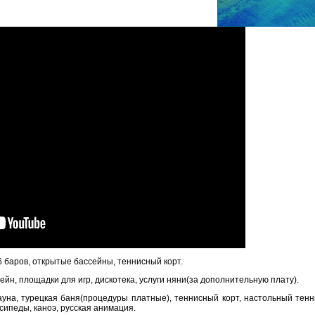
6 баров, открытые бассейны, теннисный корт.
сейн, площадки для игр, дискотека, услуги няни(за дополнительную плату).
ауна, турецкая баня(процедуры платные), теннисный корт, настольный тенни
сипеды, каноэ, русская анимация.