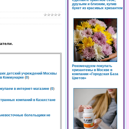
Сделайте приятное себе,
друзьям и близким, купив
букет из красивых хризантем
атели.
Рекомендуем покупать
хризантемы в Москве в
чших детский учреждений Москвы
компании «Городская База
n в Коммунарке
(
0
)
Цветов»
окупаем в интернет-магазине
(
0
)
странных компаний в Казахстане
льневосточные болельщики не