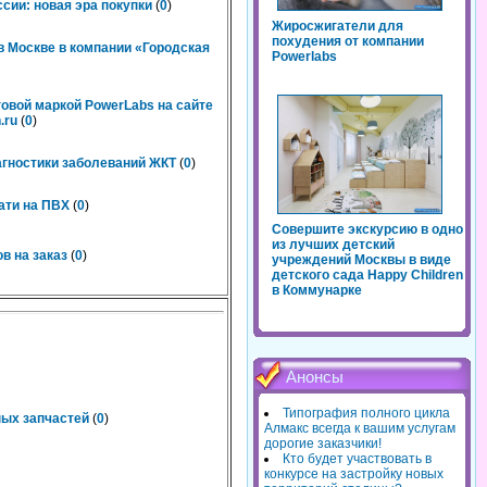
сии: новая эра покупки
(
0
)
Жиросжигатели для
похудения от компании
 Москве в компании «Городская
Powerlabs
говой маркой PowerLabs на сайте
.ru
(
0
)
агностики заболеваний ЖКТ
(
0
)
ати на ПВХ
(
0
)
Совершите экскурсию в одно
из лучших детский
в на заказ
(
0
)
учреждений Москвы в виде
детского сада Happy Children
в Коммунарке
Анонсы
Типография полного цикла
ных запчастей
(
0
)
Алмакс всегда к вашим услугам
дорогие заказчики!
Кто будет участвовать в
конкурсе на застройку новых