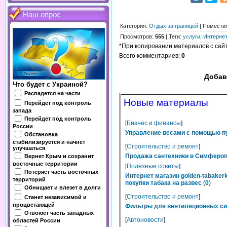
Наш опрос
Категория
:
Отдых за границей
|
Помести
Просмотров
:
555
|
Теги
:
услуги
,
Интернет
*При копировании материалов с сайта
Всего комментариев
:
0
Добав
Что будет с Украиной?
Распадется на части
Новые материалы
Перейдет под контроль
запада
Перейдет под контроль
[
Бизнес и финансы
]
России
Управление весами с помощью п
Обстановка
стабилизируется и начнет
[
Строительство и ремонт
]
улучшаться
Продажа сантехники в Симферопо
Вернет Крым и сохранит
восточные территории
[
Полезные советы
]
Потеряет часть восточных
Интернет магазин golden-tabaker
территорий
покупки табака на развес
(
0
)
Обнищает и влезет в долги
[
Строительство и ремонт
]
Станет независимой и
процветающей
Фильтры для вентиляционных сис
Отвоюет часть западных
[
Автоновости
]
областей России