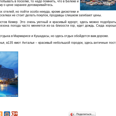
обывать в поселке, то надо помнить, что в Белеке и
му о цене заранее договаривайтесь.
 отелей, но пойти особо некуда, кроме дискотеки и
поселках не стоит делать покупок, продавцы слишком загибают цены.
стов Кемер. Это очень уютный и красивый курорт, здесь можно подобрать
 сезона погода часто меняется из-за близости гор, идет дождь. Сюда хоро
отдыха в Мармарисе и Кушадасы, но здесь отдых обойдется вам дороже.
ья, в135 кмот Антальи – красивый небольшой городок, здесь античные пос
Поделиться…