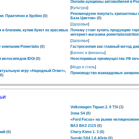
Онлайн-аукционы автомобилей в Рос
[
Культура
]
Рекомендуем покупать хризантемы в
ни: Практично и Удобно
(
0
)
База Цветов»
(
0
)
[
Здоровье
]
 и близким, купив букет из красивых
Почему стоит купить продукцию тор
интернет-магазина powerlabsnutrition
[
Здоровье
]
 компании Powerlabs
(
0
)
Гастроскопия как главный метод ди
[
Бизнес и финансы
]
 велосипедов IDGI
(
0
)
Неоспоримые преимущества УФ печ
[
Мода и стиль
]
ктуальную игру «Народный Ответ»,
Производство жаккардовых шевроно
0
)
ьи
Volkswagen Tiguan 2. 0 TSI
(
3
)
Зона S4
(
0
)
«Ford Focus» на рынке нелицензион
ВАЗ ВАЗ 2115
(
0
)
ний
(
0
)
Chery Kimo 1. 3
(
0
)
Suzuki SX4 1.6 4Grip
(
0
)