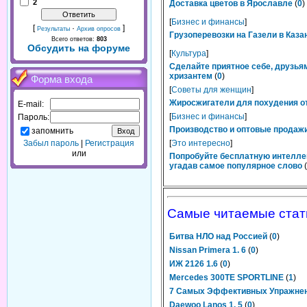
2
Доставка цветов в Ярославле
(
0
)
[
Бизнес и финансы
]
[
·
]
Результаты
Архив опросов
Грузоперевозки на Газели в Каза
Всего ответов:
803
Обсудить на форуме
[
Культура
]
Сделайте приятное себе, друзьям
хризантем
(
0
)
Форма входа
[
Советы для женщин
]
Жиросжигатели для похудения от
E-mail:
[
Бизнес и финансы
]
Пароль:
Производство и оптовые продажи
запомнить
Забыл пароль
|
Регистрация
[
Это интересно
]
или
Попробуйте бесплатную интелле
угадав самое популярное слово
(
Самые читаемые стат
Битва НЛО над Россией
(
0
)
Nissan Primera 1. 6
(
0
)
ИЖ 2126 1.6
(
0
)
Mercedes 300TE SPORTLINE
(
1
)
7 Самых Эффективных Упражне
Daewoo Lanos 1. 5
(
0
)