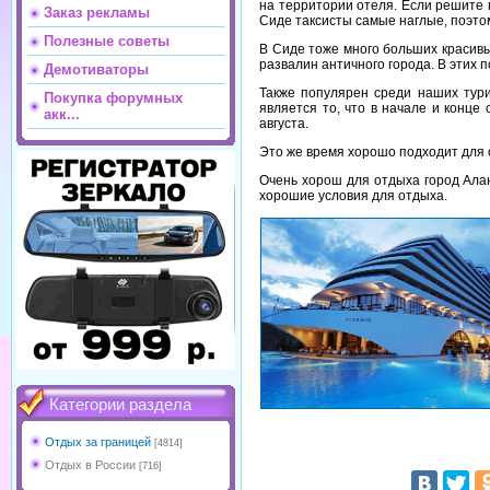
на территории отеля. Если решите п
Заказ рекламы
Сиде таксисты самые наглые, поэто
Полезные советы
В Сиде тоже много больших красивых
развалин античного города. В этих 
Демотиваторы
Также популярен среди наших тури
Покупка форумных
является то, что в начале и конце
акк...
августа.
Это же время хорошо подходит для 
Очень хорош для отдыха город Алан
хорошие условия для отдыха.
Категории раздела
Отдых за границей
[4814]
Отдых в России
[716]