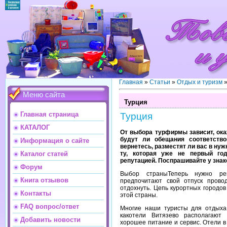
Главная
»
Статьи
»
Отдых и туризм
Меню сайта
Турция
Главная страница
Турция
КАТАЛОГ
От выбора турфирмы зависит, ока
будут ли обещания соответство
Информация о сайте
вернетесь, разместят ли вас в ну
ту, которая уже не первый год
Каталог статей
репутацией. Поспрашивайте у знак
Форум
Выбор страныТеперь нужно ре
Книга отзывов
предпочитают свой отпуск прово
отдохнуть. Цепь курортных городо
Контакты
этой страны.
FAQ вопрос/ответ
Многие наши туристы для отдыха 
какотели Витязево располагают 
Добавить новости
хорошее питание и сервис. Отели в