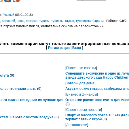
л
:
Ржавый
(03.01.2018)
,
Хороший
,
цены
,
поездка
,
туризм
,
туристы
,
отдых
,
турфирма
,
Страны
|
Рейтинг
:
0.0
/
0
 http://vesvladivostok.ru, желательна ссылка на первоисточник.
лять комментарии могут только зарегистрированные пользов
[
Регистрация
|
Вход
]
[
Полезные советы
]
Совершите экскурсию в одно из лу
ульта
(
0
)
в виде детского сада Happy Childre
[
Товары для дома
]
ле: что нужно знать
(
0
)
Акустические гитары: выбираем и п
[
Бизнес и финансы
]
ka.ru считается одним из лучших для
Открытие расчетного счета для ино
(
0
)
[
Спортивные новости
]
Спорт из часового пояса 10: как да
тем: Забота о чистом воздухе
(
0
)
теряют связь с игрой
(
0
)
[
Автоновости
]