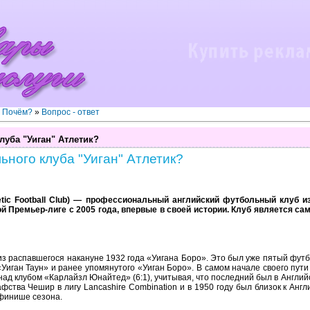
? Почём?
»
Вопрос - ответ
луба "Уиган" Атлетик?
ьного клуба "Уиган" Атлетик?
letic Football Club) — профессиональный английский футбольный клуб 
й Премьер-лиге с 2005 года, впервые в своей истории. Клуб является с
з распавшегося накануне 1932 года «Уигана Боро». Это был уже пятый футбо
«Уиган Таун» и ранее упомянутого «Уиган Боро». В самом начале своего пути
 над клубом «Карлайзл Юнайтед» (6:1), учитывая, что последний был в Английс
фства Чешир в лигу Lancashire Combination и в 1950 году был близок к Англ
финише сезона.