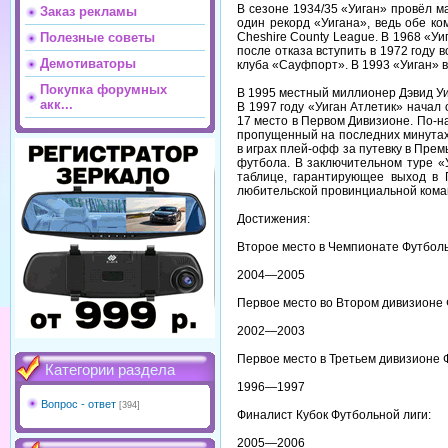
В сезоне 1934/35 «Уиган» провёл м
Заказ рекламы
один рекорд «Уигана», ведь обе ко
Cheshire County League. В 1968 «У
Полезные советы
после отказа вступить в 1972 году 
Демотиваторы
клуба «Сауфпорт». В 1993 «Уиган» в
Покупка форумных
В 1995 местный миллионер Дэвид Уил
акк...
В 1997 году «Уиган Атлетик» начал
17 место в Первом Дивизионе. По-на
пропущенный на последних минутах 
в играх плей-офф за путевку в Прем
футбола. В заключительном туре «
таблице, гарантирующее выход в 
любительской провинциальной кома
Достижения:
Второе место в Чемпионате Футболь
2004—2005
Первое место во Втором дивизионе 
2002—2003
Первое место в Третьем дивизионе 
Категории раздела
1996—1997
Вопрос - ответ
[394]
Финалист Кубок Футбольной лиги:
2005—2006