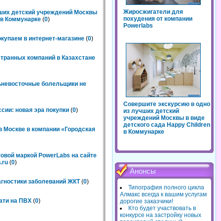
Жиросжигатели для
чших детский учреждений Москвы
похудения от компании
n в Коммунарке
(
0
)
Powerlabs
окупаем в интернет-магазине
(
0
)
странных компаний в Казахстане
льневосточные болельщики не
Совершите экскурсию в одно
сии: новая эра покупки
(
0
)
из лучших детский
учреждений Москвы в виде
детского сада Happy Children
 Москве в компании «Городская
в Коммунарке
говой маркой PowerLabs на сайте
.ru
(
0
)
Анонсы
агностики заболеваний ЖКТ
(
0
)
Типография полного цикла
Алмакс всегда к вашим услугам
ати на ПВХ
(
0
)
дорогие заказчики!
Кто будет участвовать в
конкурсе на застройку новых