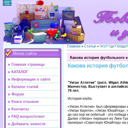
Главная
»
Статьи
»
Что? Где? Когда
Меню сайта
Какова история футбольного к
Главная страница
Какова история футбол
КАТАЛОГ
Информация о сайте
"Уиган Атлетик" (англ. Wigan Ath
Манчестер. Выступает в английско
Каталог статей
76 лет.
Форум
История клуба
Книга отзывов
«Уиган Атлетик» был сформирован и
Контакты
«Уиган Каунти», «Уиган Юнайтед», 
до сих пор не побитый - это победа
FAQ вопрос/ответ
Далее «Уиган» перешел из Лиги Гра
проиграл «Скантхорп Юнайтед» на 
Добавить новости