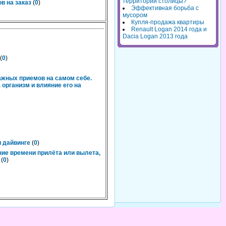
территорий столицы?
в на заказ
(
0
)
Эффективная борьба с
мусором
Купля-продажа квартиры
Renault Logan 2014 года и
Dacia Logan 2013 года
(
0
)
ажных приемов на самом себе.
организм и влияние его на
 дайвинге
(
0
)
ние времени прилёта или вылета,
(
0
)