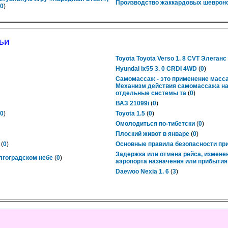
Производство жаккардовых шевроно
0
)
ьи
Toyota Toyota Verso 1. 8 CVT Элеганс
Hyundai ix55 3. 0 CRDI 4WD
(
0
)
Самомассаж - это применение масс
Механизм действия самомассажа на 
отдельные системы та
(
0
)
ВАЗ 21099i
(
0
)
0
)
Toyota 1.5
(
0
)
Омолодиться по-тибетски
(
0
)
Плоский живот в январе
(
0
)
(
0
)
Основные правила безопасности при
Задержка или отмена рейса, измене
лгоградском небе
(
0
)
аэропорта назначения или прибытия
Daewoo Nexia 1. 6
(
3
)