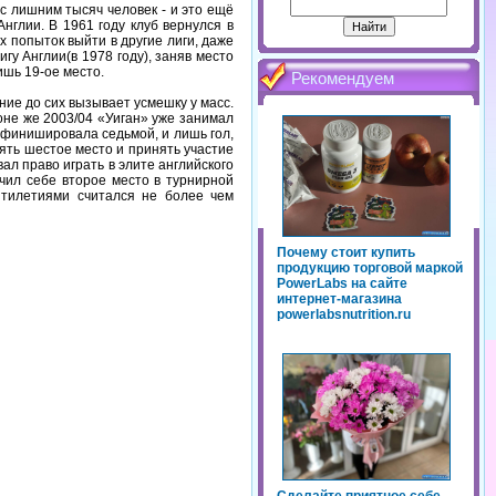
с лишним тысяч человек - и это ещё
нглии. В 1961 году клуб вернулся в
 попыток выйти в другие лиги, даже
гу Англии(в 1978 году), заняв место
ишь 19-ое место.
Рекомендуем
ние до сих вызывает усмешку у масс.
оне же 2003/04 «Уиган» уже занимал
а финишировала седьмой, и лишь гол,
ять шестое место и принять участие
ал право играть в элите английского
чил себе второе место в турнирной
ятилетиями считался не более чем
Почему стоит купить
продукцию торговой маркой
PowerLabs на сайте
интернет-магазина
powerlabsnutrition.ru