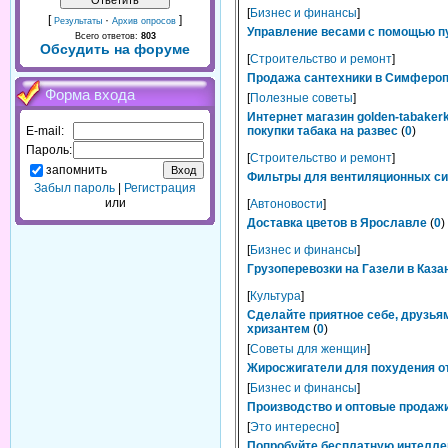
[
Бизнес и финансы
]
[
·
]
Результаты
Архив опросов
Управление весами с помощью п
Всего ответов:
803
Обсудить на форуме
[
Строительство и ремонт
]
Продажа сантехники в Симферопо
Форма входа
[
Полезные советы
]
Интернет магазин golden-tabaker
E-mail:
покупки табака на развес
(
0
)
Пароль:
[
Строительство и ремонт
]
запомнить
Фильтры для вентиляционных сис
Забыл пароль
|
Регистрация
или
[
Автоновости
]
Доставка цветов в Ярославле
(
0
)
[
Бизнес и финансы
]
Грузоперевозки на Газели в Каза
[
Культура
]
Сделайте приятное себе, друзьям
хризантем
(
0
)
[
Советы для женщин
]
Жиросжигатели для похудения от
[
Бизнес и финансы
]
Производство и оптовые продажи
[
Это интересно
]
Попробуйте бесплатную интелле