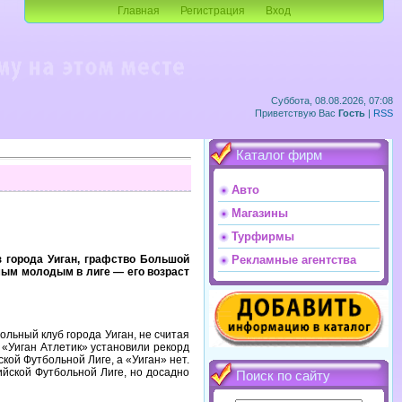
Главная
Регистрация
Вход
Суббота, 08.08.2026, 07:08
Приветствую Вас
Гость
|
RSS
Каталог фирм
Авто
Магазины
Турфирмы
из города Уиган, графство Большой
Рекламные агентства
амым молодым в лиге — его возраст
льный клуб города Уиган, не считая
 «Уиган Атлетик» установили рекорд
кой Футбольной Лиге, а «Уиган» нет.
ийской Футбольной Лиге, но досадно
Поиск по сайту