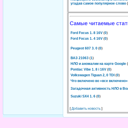
угадав самое популярное слово
(
Самые читаемые стат
Ford Focus 1. 8 16V
(
0
)
Ford Focus 1. 4 16V
(
0
)
Peugeot 607 3. 0
(
0
)
ВАЗ 21063
(
1
)
НЛО и аномалии на карте Google
(
Pontiac Vibe 1. 8 i 16V
(
0
)
Volkswagen Tiguan 2, 0 TDI
(
0
)
Что включено во «все включено»
Загадочная активность НЛО в Во
Suzuki SX4 1. 6
(
0
)
[
Добавить новость
]