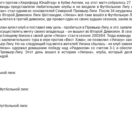
атч против «Херефорд Юнайтед» в Кубке Англии, на этот матч собралось 27 
манды представляли любительские клубы и не входили в Футбольною Лигу А
иган» стал одним из основателей Северной Премьер Лиги. После 34 неудачных
во Второй Дивизион Лиги Шотландии, «Уиган» всё-таки вошёл в Футбольную Ли
ылетел в третий дивизион, где провел один из своих худших сезонов, заняв л
ан купил клуб и поставил ему цель - пробиться в Премьер-Лигу, и это заявле
 осуществлять мечту своего владельца - он вышел во Второй Дивизион. В сез
стоящему близок к своей цели «Уиган» стал в сезоне 2003/04. Тогда команд
заключительного тура в игре против «Вест Хэма», не позволил «Уигану» зан
ьер-Лигу. Но на следующий год мечта жителей Уигана сбылась - их клуб завоев
Уиган» одержал домашнюю победу над «Ридингом» со счетом 3-1 и обеспе
Премьер-Лигу. Этот день вошел в историю «Уигана», клуба, который дес
ндой.
ной лиги:
Футбольной лиги:
Футбольной лиги: