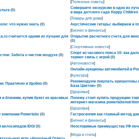
[
Полезные советы
]
Совершите экскурсию в одно из лу
ульта
(
0
)
в виде детского сада Happy Childre
[
Товары для дома
]
ле: что нужно знать
(
0
)
Акустические гитары: выбираем и п
[
Бизнес и финансы
]
ka.ru считается одним из лучших для
Открытие расчетного счета для ино
(
0
)
[
Спортивные новости
]
Спорт из часового пояса 10: как да
тем: Забота о чистом воздухе
(
0
)
теряют связь с игрой
(
0
)
[
Автоновости
]
Онлайн-аукционы автомобилей в Рос
[
Культура
]
Рекомендуем покупать хризантемы в
ни: Практично и Удобно
(
0
)
База Цветов»
(
0
)
[
Здоровье
]
 и близким, купив букет из красивых
Почему стоит купить продукцию тор
интернет-магазина powerlabsnutrition
[
Здоровье
]
 компании Powerlabs
(
0
)
Гастроскопия как главный метод ди
[
Бизнес и финансы
]
 велосипедов IDGI
(
0
)
Неоспоримые преимущества УФ печ
[
Мода и стиль
]
ктуальную игру «Народный Ответ»,