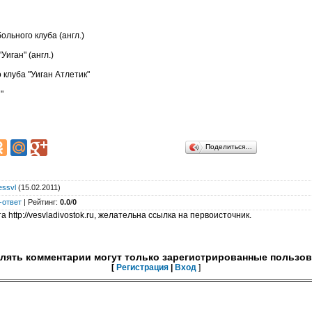
ольного клуба (англ.)
Уиган" (англ.)
 клуба "Уиган Атлетик"
"
Поделиться…
essvl
(15.02.2011)
-ответ
|
Рейтинг
:
0.0
/
0
 http://vesvladivostok.ru, желательна ссылка на первоисточник.
лять комментарии могут только зарегистрированные пользов
[
Регистрация
|
Вход
]