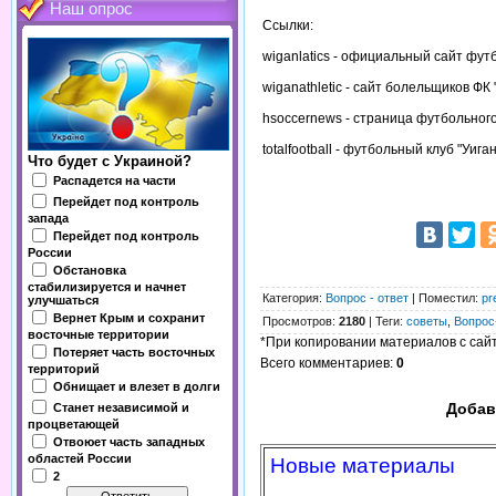
Наш опрос
Ссылки:
wiganlatics - официальный сайт футб
wiganathletic - сайт болельщиков ФК "
hsoccernews - страница футбольного
totalfootball - футбольный клуб "Уиган
Что будет с Украиной?
Распадется на части
Перейдет под контроль
запада
Перейдет под контроль
России
Обстановка
стабилизируется и начнет
Категория
:
Вопрос - ответ
|
Поместил
:
pr
улучшаться
Вернет Крым и сохранит
Просмотров
:
2180
|
Теги
:
советы
,
Вопрос
восточные территории
*При копировании материалов с сайта
Потеряет часть восточных
Всего комментариев
:
0
территорий
Обнищает и влезет в долги
Добав
Станет независимой и
процветающей
Отвоюет часть западных
областей России
Новые материалы
2