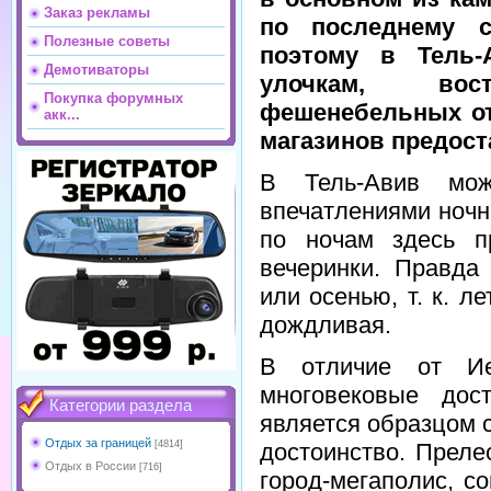
Заказ рекламы
по последнему 
Полезные советы
поэтому в Тель-
Демотиваторы
улочкам, вос
Покупка форумных
фешенебельных от
акк...
магазинов предост
В Тель-Авив мож
впечатлениями ночно
по ночам здесь п
вечеринки. Правда
или осенью, т. к. л
дождливая.
В отличие от Ие
многовековые дос
Категории раздела
является образцом 
Отдых за границей
достоинство. Преле
[4814]
Отдых в России
[716]
город-мегаполис, с