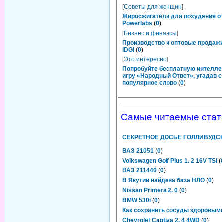
[
Советы для женщин
]
Жиросжигатели для похудения о
Powerlabs
(
0
)
[
Бизнес и финансы
]
Производство и оптовые продаж
IDGI
(
0
)
[
Это интересно
]
Попробуйте бесплатную интелл
игру «Народный Ответ», угадав 
популярное слово
(
0
)
Самые читаемые стат
СЕКРЕТНОЕ ДОСЬЕ ГОЛЛИВУДС
ВАЗ 21051
(
0
)
Volkswagen Golf Plus 1. 2 16V TSI
(
ВАЗ 211440
(
0
)
В Якутии найдена база НЛО
(
0
)
Nissan Primera 2. 0
(
0
)
BMW 530i
(
0
)
Как сохранить сосуды здоровым
Chevrolet Captiva 2. 4 4WD
(
0
)