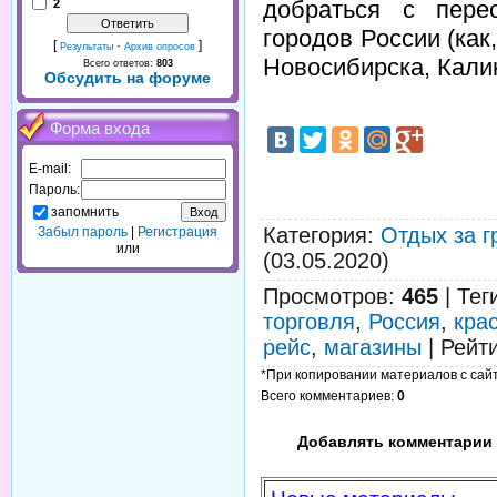
добраться с пере
2
городов России (как
[
·
]
Результаты
Архив опросов
Новосибирска, Калини
Всего ответов:
803
Обсудить на форуме
Форма входа
E-mail:
Пароль:
запомнить
Категория
:
Отдых за г
Забыл пароль
|
Регистрация
или
(03.05.2020)
Просмотров
:
465
|
Тег
торговля
,
Россия
,
кра
рейс
,
магазины
|
Рейт
*При копировании материалов с сайта
Всего комментариев
:
0
Добавлять комментарии 