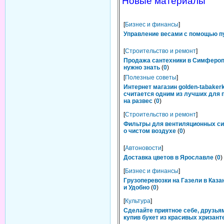
Новые материалы
[
Бизнес и финансы
]
Управление весами с помощью п
[
Строительство и ремонт
]
Продажа сантехники в Симфероп
нужно знать
(
0
)
[
Полезные советы
]
Интернет магазин golden-tabakerk
считается одним из лучших для 
на развес
(
0
)
[
Строительство и ремонт
]
Фильтры для вентиляционных си
о чистом воздухе
(
0
)
[
Автоновости
]
Доставка цветов в Ярославле
(
0
)
[
Бизнес и финансы
]
Грузоперевозки на Газели в Каза
и Удобно
(
0
)
[
Культура
]
Сделайте приятное себе, друзьям
купив букет из красивых хризант