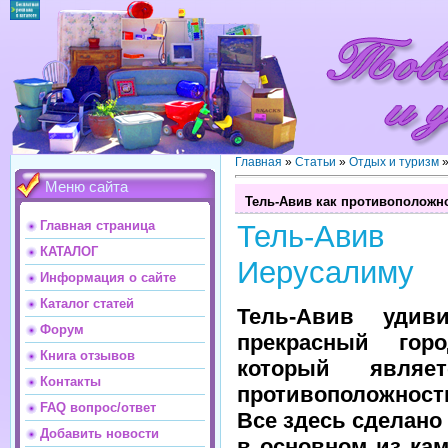
Главная
»
Статьи
»
Отдых и туризм
Меню сайта
Тель-Авив как противоположн
Главная страница
Тель-Авив 
КАТАЛОГ
Иерусалиму
Информация о сайте
Каталог статей
Тель-Авив удив
Форум
прекрасный гор
Книга отзывов
который являе
Контакты
противоположност
FAQ вопрос/ответ
Все здесь сделано
Добавить новости
в основном из кам