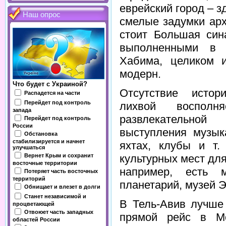
еврейский город – 
Наш опрос
смелые задумки арх
стоит Большая син
выполненными в 
Хабима, целиком 
модерн.
Что будет с Украиной?
Отсутствие истор
Распадется на части
Перейдет под контроль
лихвой восполн
запада
развлекательной
Перейдет под контроль
России
выступления музык
Обстановка
стабилизируется и начнет
яхтах, клубы и т.
улучшаться
Вернет Крым и сохранит
культурных мест дл
восточные территории
например, есть 
Потеряет часть восточных
территорий
планетарий, музей 
Обнищает и влезет в долги
Станет независимой и
В Тель-Авив лучше 
процветающей
Отвоюет часть западных
прямой рейс в Мо
областей России