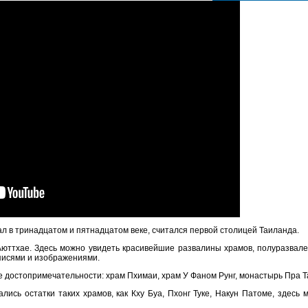
ал в тринадцатом и пятнадцатом веке, считался первой столицей Таиланда.
Аюттхае. Здесь можно увидеть красивейшие развалины храмов, полуразвале
исями и изображениями.
достопримечательности: храм Пхимаи, храм У Фаном Рунг, монастырь Пра Т
лись остатки таких храмов, как Кху Буа, Пхонг Туке, Накун Патоме, здесь