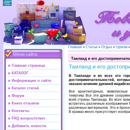
Главная
»
Статьи
»
Отдых и туризм
Меню сайта
Таиланд и его достопримечате
Главная страница
Таиланд и его достоп
КАТАЛОГ
В Таиланде и во всех его гор
достопримечательностей, котор
Информация о сайте
оказано влияние древней индийско
Каталог статей
Все архитектурные, живописные
тематику. Все эти древние сооруже
Форум
всей страны Таиланда. Во всех хра
Книга отзывов
встретить различные изображения 
различных материалов. Это и брон
Контакты
В храмах много присутствует изобр
FAQ вопрос/ответ
Добавить новости