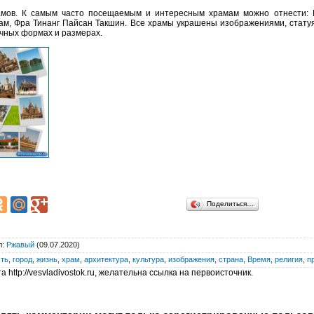
амов. К самым часто посещаемым и интересным храмам можно отнести: 
м, Фра Тинанг Пайсан Такшин. Все храмы украшены изображениями, стату
чных формах и размерах.
Поделиться…
л
:
Ржавый
(09.07.2020)
сть
,
город
,
жизнь
,
храм
,
архитектура
,
культура
,
изображения
,
страна
,
Время
,
религия
,
п
 http://vesvladivostok.ru, желательна ссылка на первоисточник.