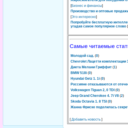
Жиросжигатели для похудения от
[
Бизнес и финансы
]
Производство и оптовые продажи
[
Это интересно
]
Попробуйте бесплатную интелле
угадав самое популярное слово
(
Самые читаемые стат
Молодой сад.
(
0
)
Chevrolet Лацетти комплектации
Диета Мелани Гриффит
(
1
)
BMW 518i
(
0
)
Hyundai Getz 1. 1i
(
0
)
Россияне отказываются от отеч
Volkswagen Tiguan 2, 0 TDI
(
0
)
Jeep Grand Cherokee 4. 7i V8
(
2
)
Skoda Octavia 1. 8 TSI
(
0
)
Жанна Фриске поделилась секре
[
Добавить новость
]