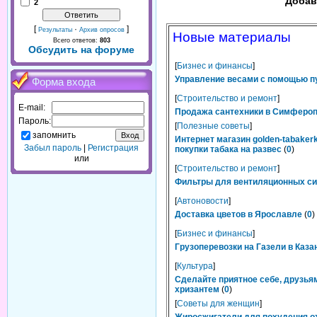
Добав
2
[
·
]
Результаты
Архив опросов
Новые материалы
Всего ответов:
803
Обсудить на форуме
[
Бизнес и финансы
]
Управление весами с помощью п
Форма входа
[
Строительство и ремонт
]
E-mail:
Продажа сантехники в Симферопо
Пароль:
[
Полезные советы
]
запомнить
Интернет магазин golden-tabaker
Забыл пароль
|
Регистрация
покупки табака на развес
(
0
)
или
[
Строительство и ремонт
]
Фильтры для вентиляционных сис
[
Автоновости
]
Доставка цветов в Ярославле
(
0
)
[
Бизнес и финансы
]
Грузоперевозки на Газели в Каза
[
Культура
]
Сделайте приятное себе, друзьям
хризантем
(
0
)
[
Советы для женщин
]