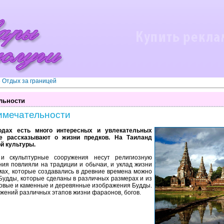
»
Отдых за границей
льности
римечательности
одах есть много интересных и увлекательных
ые рассказывают о жизни предков. На Таиланд
й культуры.
 и скульптурные сооружения несут религиозную
ния повлияли на традиции и обычаи, и уклад жизни
мах, которые создавались в древние времена можно
Будды, которые сделаны в различных размерах и из
зовые и каменные и деревянные изображения Будды.
ажений различных этапов жизни фараонов, богов.