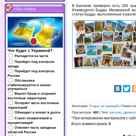
В Бангкоке примерно есть 300 хр
Наш опрос
Изумрудного Будды, Мраморный хра
статуи Будды, выполненные в разли
Что будет с Украиной?
Распадется на части
Перейдет под контроль
запада
Перейдет под контроль
России
Обстановка
стабилизируется и начнет
улучшаться
Вернет Крым и сохранит
восточные территории
Потеряет часть восточных
Категория
:
Отдых за границей
|
Помести
территорий
Обнищает и влезет в долги
Просмотров
:
469
|
Теги
:
рассказ
,
древно
*При копировании материалов с сайта
Станет независимой и
процветающей
Всего комментариев
:
0
Отвоюет часть западных
областей России