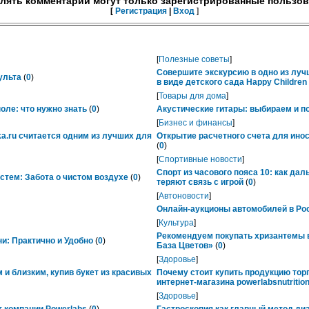
лять комментарии могут только зарегистрированные пользов
[
Регистрация
|
Вход
]
[
Полезные советы
]
Совершите экскурсию в одно из лу
ульта
(
0
)
в виде детского сада Happy Childre
[
Товары для дома
]
ле: что нужно знать
(
0
)
Акустические гитары: выбираем и п
[
Бизнес и финансы
]
ka.ru считается одним из лучших для
Открытие расчетного счета для ино
(
0
)
[
Спортивные новости
]
Спорт из часового пояса 10: как да
тем: Забота о чистом воздухе
(
0
)
теряют связь с игрой
(
0
)
[
Автоновости
]
Онлайн-аукционы автомобилей в Рос
[
Культура
]
Рекомендуем покупать хризантемы в
ни: Практично и Удобно
(
0
)
База Цветов»
(
0
)
[
Здоровье
]
 и близким, купив букет из красивых
Почему стоит купить продукцию тор
интернет-магазина powerlabsnutrition
[
Здоровье
]