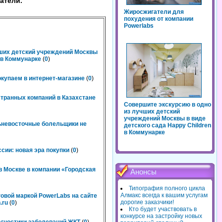
атели.
Жиросжигатели для
похудения от компании
Powerlabs
чших детский учреждений Москвы
n в Коммунарке
(
0
)
окупаем в интернет-магазине
(
0
)
странных компаний в Казахстане
Совершите экскурсию в одно
из лучших детский
учреждений Москвы в виде
льневосточные болельщики не
детского сада Happy Children
в Коммунарке
сии: новая эра покупки
(
0
)
 Москве в компании «Городская
Анонсы
Типография полного цикла
Алмакс всегда к вашим услугам
говой маркой PowerLabs на сайте
дорогие заказчики!
.ru
(
0
)
Кто будет участвовать в
конкурсе на застройку новых