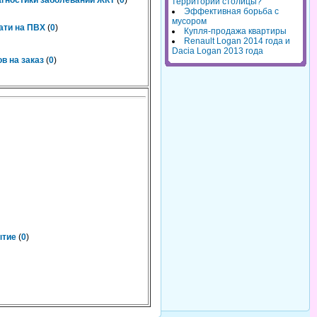
агностики заболеваний ЖКТ
(
0
)
территорий столицы?
Эффективная борьба с
мусором
ати на ПВХ
(
0
)
Купля-продажа квартиры
Renault Logan 2014 года и
Dacia Logan 2013 года
в на заказ
(
0
)
ытие
(
0
)