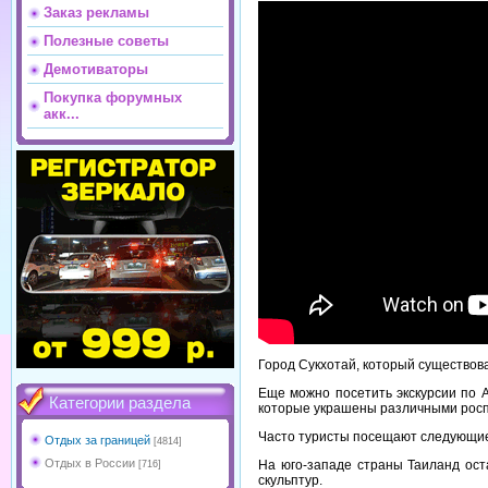
Заказ рекламы
Полезные советы
Демотиваторы
Покупка форумных
акк...
Город Сукхотай, который существов
Еще можно посетить экскурсии по 
Категории раздела
которые украшены различными росп
Часто туристы посещают следующие 
Отдых за границей
[4814]
Отдых в России
На юго-западе страны Таиланд оста
[716]
скульптур.