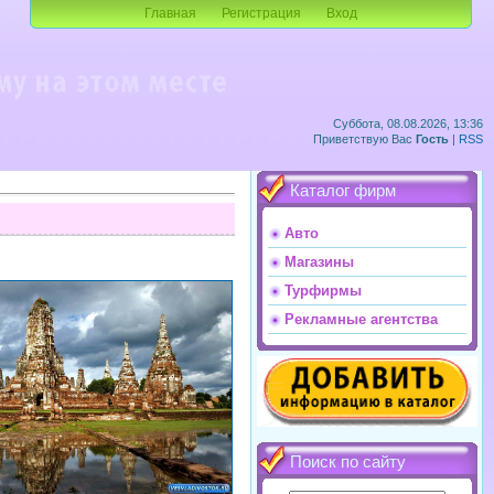
Главная
Регистрация
Вход
Суббота, 08.08.2026, 13:36
Приветствую Вас
Гость
|
RSS
Каталог фирм
Авто
Магазины
Турфирмы
Рекламные агентства
Поиск по сайту