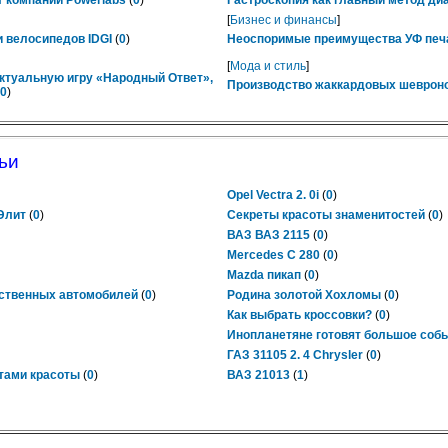
 компании Powerlabs
(
0
)
Гастроскопия как главный метод ди
[
Бизнес и финансы
]
 велосипедов IDGI
(
0
)
Неоспоримые преимущества УФ печ
[
Мода и стиль
]
ктуальную игру «Народный Ответ»,
Производство жаккардовых шевроно
0
)
ьи
Opel Vectra 2. 0i
(
0
)
 Элит
(
0
)
Секреты красоты знаменитостей
(
0
)
ВАЗ ВАЗ 2115
(
0
)
Mercedes C 280
(
0
)
Mazda пикап
(
0
)
ественных автомобилей
(
0
)
Родина золотой Хохломы
(
0
)
Как выбрать кроссовки?
(
0
)
Инопланетяне готовят большое соб
ГАЗ 31105 2. 4 Chrysler
(
0
)
тами красоты
(
0
)
ВАЗ 21013
(
1
)