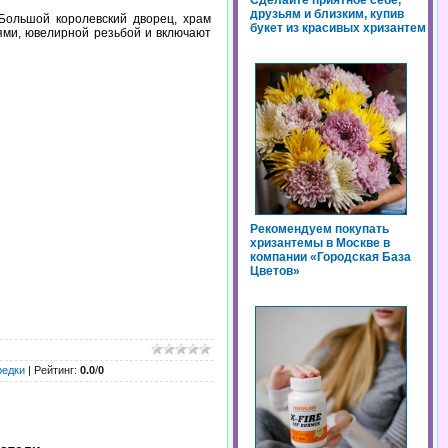
Сделайте приятное себе,
друзьям и близким, купив
Большой королевский дворец, храм
букет из красивых хризантем
ями, ювелирной резьбой и включают
Рекомендуем покупать
хризантемы в Москве в
компании «Городская База
Цветов»
редки
|
Рейтинг
:
0.0
/
0