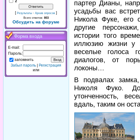
2
партер Дианы, нап
усадьбы вас встре
[
·
]
Результаты
Архив опросов
Никола Фуке, его 
Всего ответов:
803
Обсудить на форуме
другие персонажи
истории того врем
Форма входа
иллюзию жизни у э
E-mail:
веселые голоса г
Пароль:
диалогов, от пор
запомнить
Забыл пароль
|
Регистрация
локоны…
или
В подвалах замка
Николя Фуко. До
утонченность, ве
вдаль, таким он ост