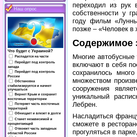
переходил из рук 
Наш опрос
собственности у г
году фильм «Лунны
позже – «Человек в 
Содержимое 
Что будет с Украиной?
Многие автобусные т
Распадется на части
Перейдет под контроль
включают в себя по
запада
сохранилось много
Перейдет под контроль
России
множеством произве
Обстановка
стабилизируется и начнет
сооружения являе
улучшаться
Вернет Крым и сохранит
уникальный распис
восточные территории
Лебрен.
Потеряет часть восточных
территорий
Обнищает и влезет в долги
Насладиться францу
Станет независимой и
сможете в ресторан
процветающей
Отвоюет часть западных
прогуляться в парке,
областей России