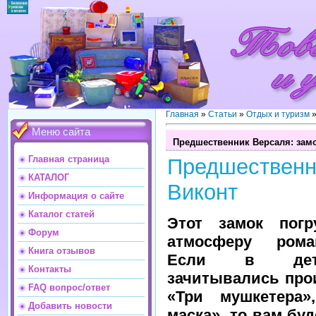
Главная
»
Статьи
»
Отдых и туризм
Меню сайта
Предшественник Версаля: замо
Главная страница
Предшественн
КАТАЛОГ
Виконт
Информация о сайте
Каталог статей
Этот замок пог
Форум
атмосферу ром
Книга отзывов
Если в дет
Контакты
зачитывались про
FAQ вопрос/ответ
«Три мушкетера»
Добавить новости
маска», то вам бу