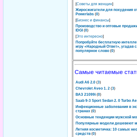
[
Советы для женщин
]
Жиросжигатели для похудения о
Powerlabs
(
0
)
[
Бизнес и финансы
]
Производство и оптовые продаж
IDGI
(
0
)
[
Это интересно
]
Попробуйте бесплатную интелл
игру «Народный Ответ», угадав 
популярное слово
(
0
)
Самые читаемые стат
Audi A6 2.0
(
3
)
Chevrolet Aveo 1. 2
(
3
)
ВАЗ 21099i
(
0
)
Saab 9-3 Sport Sedan 2. 0 Turbo Ae
Инфекционные заболевания в эк
странах
(
0
)
Основные тенденции мужской м
Популярные модели дешевеют 
Летняя косметичка: 10 самых н
средств
(
0
)