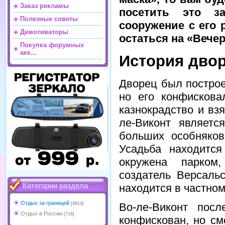
Заказ рекламы
посетить это за
Полезные советы
сооружение с его 
Демотиваторы
остаться на «Вечер
Покупка форумных
акк...
История дво
Дворец был постро
но его конфискова
казнокрадство и вз
ле-Виконт являет
больших особняков
Усадьба находитс
окружена парком
создатель Версальс
Категории раздела
находится в частном
Отдых за границей
[4814]
Во-ле-Виконт пос
Отдых в России
[716]
конфискован, но см