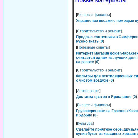
Новые материалы
[
Бизнес и финансы
]
Управление весами с помощью п
[
Строительство и ремонт
]
Продажа сантехники в Симфероп
нужно знать
(
0
)
[
Полезные советы
]
Интернет магазин golden-tabakerk
считается одним из лучших для 
на развес
(
0
)
[
Строительство и ремонт
]
Фильтры для вентиляционных си
о чистом воздухе
(
0
)
[
Автоновости
]
Доставка цветов в Ярославле
(
0
)
[
Бизнес и финансы
]
Грузоперевозки на Газели в Каза
и Удобно
(
0
)
[
Культура
]
Сделайте приятное себе, друзьям
купив букет из красивых хризант