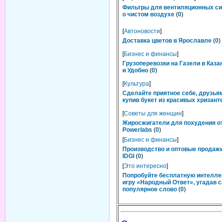
Фильтры для вентиляционных си
о чистом воздухе
(
0
)
[
Автоновости
]
Доставка цветов в Ярославле
(
0
)
[
Бизнес и финансы
]
Грузоперевозки на Газели в Каза
и Удобно
(
0
)
[
Культура
]
Сделайте приятное себе, друзьям
купив букет из красивых хризант
[
Советы для женщин
]
Жиросжигатели для похудения о
Powerlabs
(
0
)
[
Бизнес и финансы
]
Производство и оптовые продаж
IDGI
(
0
)
[
Это интересно
]
Попробуйте бесплатную интелл
игру «Народный Ответ», угадав 
популярное слово
(
0
)