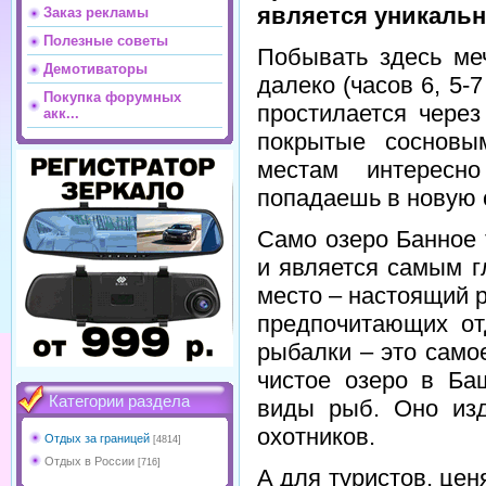
является уникаль
Заказ рекламы
Полезные советы
Побывать здесь меч
Демотиваторы
далеко (часов 6, 5-
Покупка форумных
простилается через
акк...
покрытые сосновы
местам интересн
попадаешь в новую с
Само озеро Банное 
и является самым 
место – настоящий 
предпочитающих от
рыбалки – это само
чистое озеро в Ба
Категории раздела
виды рыб. Оно изд
охотников.
Отдых за границей
[4814]
Отдых в России
[716]
А для туристов, це