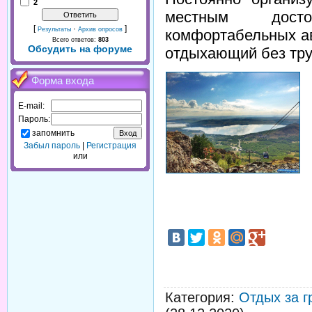
2
местным досто
[
·
]
Результаты
Архив опросов
комфортабельных ав
Всего ответов:
803
Обсудить на форуме
отдыхающий без тру
Форма входа
E-mail:
Пароль:
запомнить
Забыл пароль
|
Регистрация
или
Категория
:
Отдых за г