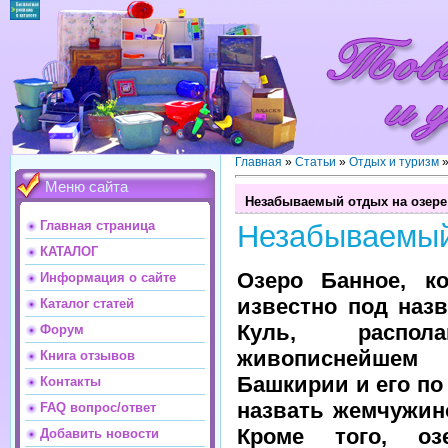
Главная
»
Статьи
»
Отдых и туризм
Меню сайта
Незабываемый отдых на озере
Главная страница
Незабываемый
КАТАЛОГ
Озеро Банное, ко
Информация о сайте
известно под наз
Каталог статей
Куль, распол
Форум
живописнейш
Книга отзывов
Башкирии и его по
Контакты
назвать жемчужин
FAQ вопрос/ответ
Кроме того, оз
Добавить новости