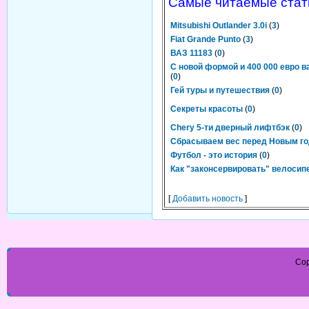
Самые читаемые стат
Mitsubishi Outlander 3.0i
(
3
)
Fiat Grande Punto
(
3
)
ВАЗ 11183
(
0
)
С новой формой и 400 000 евро в
(
0
)
Гей туры и путешествия
(
0
)
Секреты красоты
(
0
)
Chery 5-ти дверный лифтбэк
(
0
)
Сбрасываем вес перед Новым г
Футбол - это история
(
0
)
Как "законсервировать" велосип
[
Добавить новость
]
Cop