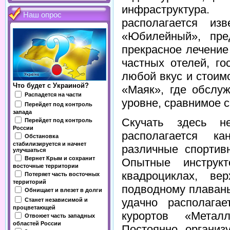
инфраструктура
Наш опрос
располагается из
«Юбилейный», пре
прекрасное лечение
частных отелей, го
любой вкус и стоим
Что будет с Украиной?
«Маяк», где обслу
Распадется на части
уровне, сравнимое с
Перейдет под контроль
запада
Скучать здесь н
Перейдет под контроль
России
располагается к
Обстановка
стабилизируется и начнет
различные спортив
улучшаться
Вернет Крым и сохранит
Опытные инструк
восточные территории
квадроциклах, ве
Потеряет часть восточных
территорий
подводному плавань
Обнищает и влезет в долги
удачно располага
Станет независимой и
процветающей
курортов «Металл
Отвоюет часть западных
областей России
Постоянно организ