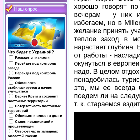
хорошо говорят по
Наш опрос
вечерам - у них 
избегаем, но в Mill
желание принять уч
теплое заход в мо
нарастает глубина.
Что будет с Украиной?
от работы - наслад
Распадется на части
окунуться в европеи
Перейдет под контроль
запада
надо. В целом отдох
Перейдет под контроль
понадобилась турис
России
Обстановка
это, мы ее всегда 
стабилизируется и начнет
улучшаться
поедем ли на следую
Вернет Крым и сохранит
восточные территории
т. к. стараемся езди
Потеряет часть восточных
территорий
Обнищает и влезет в долги
Станет независимой и
процветающей
Отвоюет часть западных
областей России