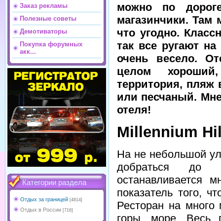
можно по дорог
Заказ рекламы
магазинчики. Там 
Полезные советы
что угодно. Класс
Демотиваторы
так все ругают на
Покупка форумных
акк...
очень весело. От
целом хороший
территория, пляж 
или песчаный. Мн
отеля!
Millennium Hi
На не небольшой у
добраться до ц
останавливается м
Категории раздела
показатель того, ч
Отдых за границей
[4814]
Ресторан на много 
Отдых в России
[716]
горы, море. Весь 