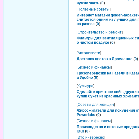
нужно знать
(
0
)
[
Полезные советы
]
Интернет магазин golden-tabakerk
считается одним из лучших для 
на развес
(
0
)
[
Строительство и ремонт
]
Фильтры для вентиляционных си
о чистом воздухе
(
0
)
[
Автоновости
]
Доставка цветов в Ярославле
(
0
)
[
Бизнес и финансы
]
Грузоперевозки на Газели в Каза
и Удобно
(
0
)
[
Культура
]
Сделайте приятное себе, друзьям
купив букет из красивых хризант
[
Советы для женщин
]
Жиросжигатели для похудения о
Powerlabs
(
0
)
[
Бизнес и финансы
]
Производство и оптовые продаж
IDGI
(
0
)
[
Это интересно
]