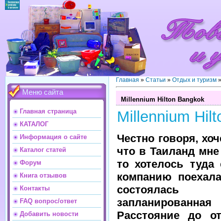
Главная
»
Статьи
»
Отдых и туризм
Меню сайта
Millennium Hilton Bangkok
Главная страница
Millennium Hil
КАТАЛОГ
Честно говоря, хоч
Информация о сайте
что в Таиланд мне
Каталог статей
то хотелось туда 
Форум
компанию поехала
Книга отзывов
состоялас
Контакты
запланированна
FAQ вопрос/ответ
Расстояние до от
Добавить новости