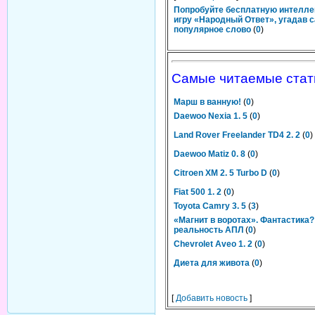
Попробуйте бесплатную интелл
игру «Народный Ответ», угадав 
популярное слово
(
0
)
Самые читаемые стат
Марш в ванную!
(
0
)
Daewoo Nexia 1. 5
(
0
)
Land Rover Freelander TD4 2. 2
(
0
)
Daewoo Matiz 0. 8
(
0
)
Citroen XM 2. 5 Turbo D
(
0
)
Fiat 500 1. 2
(
0
)
Toyota Camry 3. 5
(
3
)
«Магнит в воротах». Фантастика?
реальность АПЛ
(
0
)
Chevrolet Aveo 1. 2
(
0
)
Диета для живота
(
0
)
[
Добавить новость
]