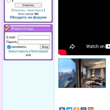
2
[
·
]
Результаты
Архив опросов
Всего ответов:
803
Обсудить на форуме
Форма входа
E-mail:
Пароль:
запомнить
Забыл пароль
|
Регистрация
или