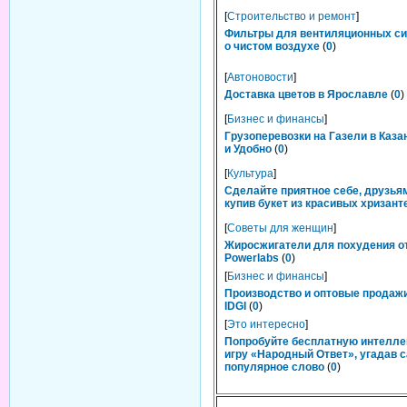
[
Строительство и ремонт
]
Фильтры для вентиляционных си
о чистом воздухе
(
0
)
[
Автоновости
]
Доставка цветов в Ярославле
(
0
)
[
Бизнес и финансы
]
Грузоперевозки на Газели в Каза
и Удобно
(
0
)
[
Культура
]
Сделайте приятное себе, друзьям
купив букет из красивых хризант
[
Советы для женщин
]
Жиросжигатели для похудения о
Powerlabs
(
0
)
[
Бизнес и финансы
]
Производство и оптовые продаж
IDGI
(
0
)
[
Это интересно
]
Попробуйте бесплатную интелл
игру «Народный Ответ», угадав 
популярное слово
(
0
)