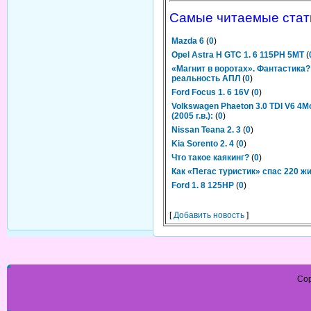
Самые читаемые стат
Mazda 6
(
0
)
Opel Astra H GTC 1. 6 115PH 5MT
(
«Магнит в воротах». Фантастика?
реальность АПЛ
(
0
)
Ford Focus 1. 6 16V
(
0
)
Volkswagen Phaeton 3.0 TDI V6 4Mot
(2005 г.в.):
(
0
)
Nissan Teana 2. 3
(
0
)
Kia Sorento 2. 4
(
0
)
Что такое каякинг?
(
0
)
Как «Пегас туристик» спас 220 ж
Ford 1. 8 125HP
(
0
)
[
Добавить новость
]
Cop