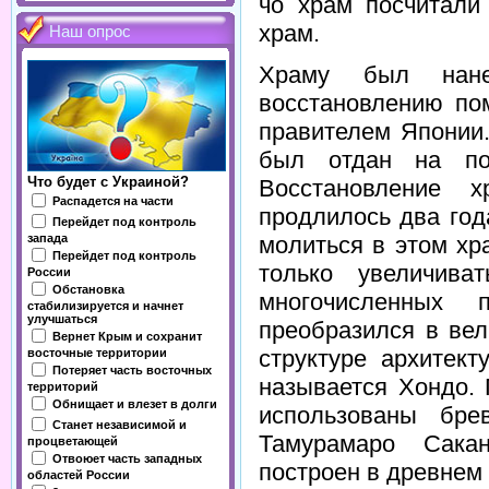
чо храм посчитали
храм.
Наш опрос
Храму был нане
восстановлению по
правителем Японии.
был отдан на поп
Что будет с Украиной?
Восстановление 
Распадется на части
продлилось два год
Перейдет под контроль
молиться в этом хр
запада
Перейдет под контроль
только увеличива
России
Обстановка
многочисленных 
стабилизируется и начнет
улучшаться
преобразился в ве
Вернет Крым и сохранит
структуре архитек
восточные территории
Потеряет часть восточных
называется Хондо.
территорий
Обнищает и влезет в долги
использованы бре
Станет независимой и
Тамурамаро Сака
процветающей
Отвоюет часть западных
построен в древнем 
областей России