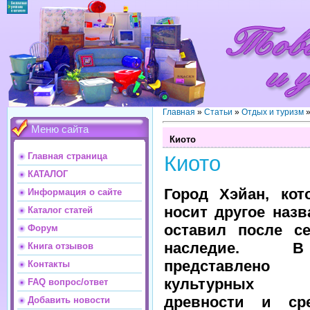
Главная
»
Статьи
»
Отдых и туризм
Меню сайта
Киото
Главная страница
Киото
КАТАЛОГ
Город Хэйан, кот
Информация о сайте
носит другое назв
Каталог статей
оставил после с
Форум
наследие. 
Книга отзывов
представле
Контакты
культурных с
FAQ вопрос/ответ
древности и сре
Добавить новости