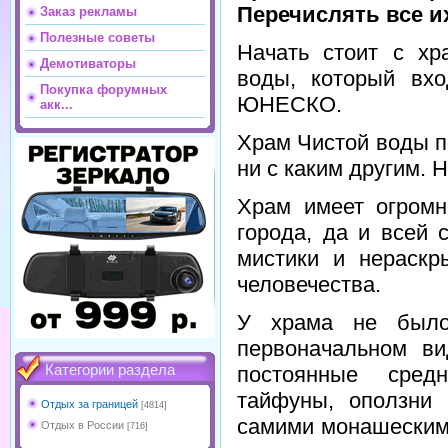
Перечислять все их
Заказ рекламы
Полезные советы
Начать стоит с хр
Демотиваторы
воды, который вхо
Покупка форумных
ЮНЕСКО.
акк...
Храм Чистой воды п
ни с каким другим. 
Храм имеет огромн
города, да и всей 
мистики и нераскр
человечества.
У храма не было
первоначальном в
постоянные средн
Категории раздела
тайфуны, оползни
Отдых за границей
[4814]
самими монашеским
Отдых в России
[716]