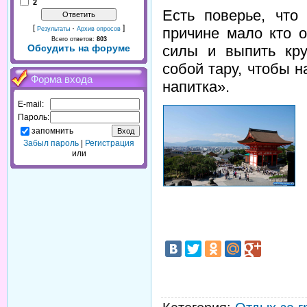
2
Есть поверье, что
[
·
]
причине мало кто 
Результаты
Архив опросов
Всего ответов:
803
силы и выпить кру
Обсудить на форуме
собой тару, чтобы н
Форма входа
напитка».
E-mail:
Пароль:
запомнить
Забыл пароль
|
Регистрация
или