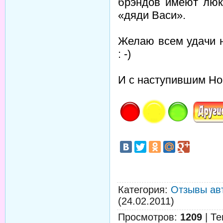
брэндов имеют люк
«дяди Васи».
Желаю всем удачи н
: -)
И с наступившим Но
Категория
:
Отзывы ав
(24.02.2011)
Просмотров
:
1209
|
Те