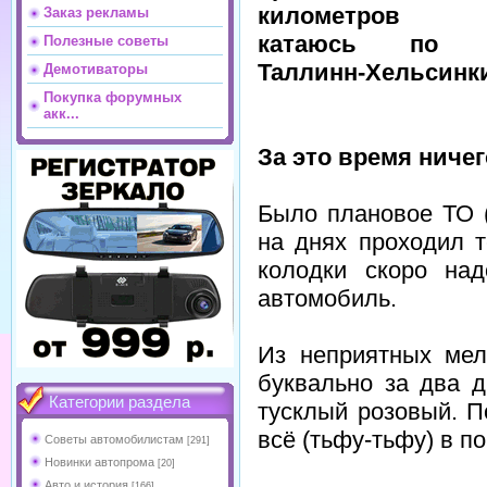
километров (
Заказ рекламы
катаюсь по р
Полезные советы
Таллинн-Хельсинки 
Демотиваторы
Покупка форумных
акк...
За это время ничег
Было плановое ТО (
на днях проходил т
колодки скоро на
автомобиль.
Из неприятных мел
буквально за два д
Категории раздела
тусклый розовый. 
всё (тьфу-тьфу) в п
Советы автомобилистам
[291]
Новинки автопрома
[20]
Авто и история
[166]