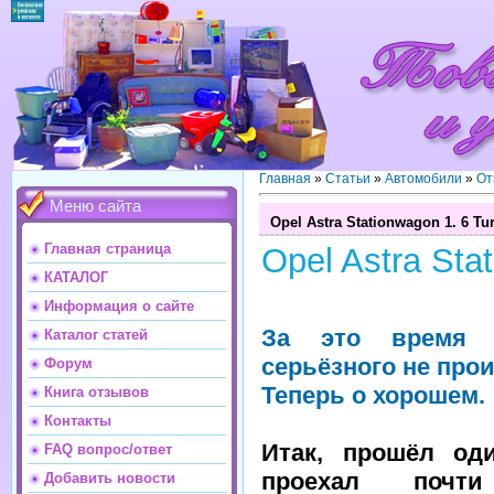
Главная
»
Статьи
»
Автомобили
»
От
Меню сайта
Opel Astra Stationwagon 1. 6 Tu
Главная страница
Opel Astra Sta
КАТАЛОГ
Информация о сайте
За это время 
Каталог статей
серьёзного не про
Форум
Теперь о хорошем.
Книга отзывов
Контакты
Итак, прошёл оди
FAQ вопрос/ответ
проехал почти
Добавить новости