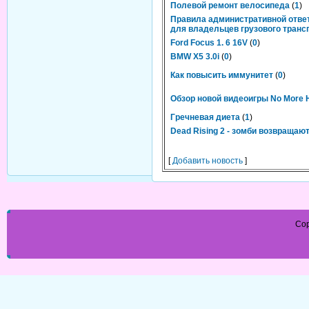
Полевой ремонт велосипеда
(
1
)
Правила административной отве
для владельцев грузового транс
Ford Focus 1. 6 16V
(
0
)
BMW X5 3.0i
(
0
)
Как повысить иммунитет
(
0
)
Обзор новой видеоигры No More 
Гречневая диета
(
1
)
Dead Rising 2 - зомби возвращаю
[
Добавить новость
]
Cop