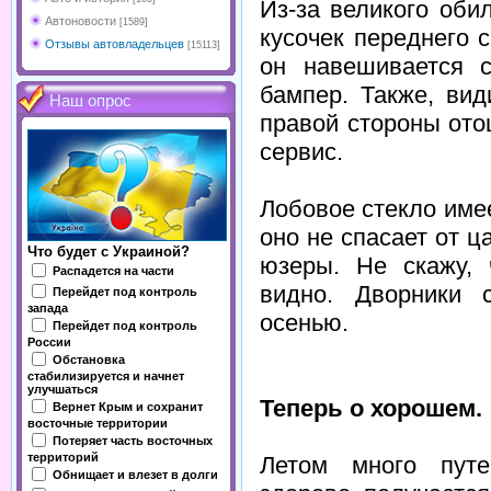
Из-за великого оби
Автоновости
[1589]
кусочек переднего 
Отзывы автовладельцев
[15113]
он навешивается с
бампер. Также, вид
Наш опрос
правой стороны ото
сервис.
Лобовое стекло имее
оно не спасает от 
Что будет с Украиной?
юзеры. Не скажу, 
Распадется на части
видно. Дворники 
Перейдет под контроль
запада
осенью.
Перейдет под контроль
России
Обстановка
стабилизируется и начнет
улучшаться
Теперь о хорошем.
Вернет Крым и сохранит
восточные территории
Потеряет часть восточных
территорий
Летом много путе
Обнищает и влезет в долги