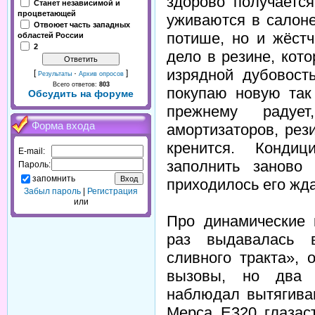
здорово получаетс
Станет независимой и
процветающей
уживаются в салоне
Отвоюет часть западных
потише, но и жёстч
областей России
2
дело в резине, кот
изрядной дубовост
[
·
]
Результаты
Архив опросов
Всего ответов:
803
покупаю новую так 
Обсудить на форуме
прежнему радуе
Форма входа
амортизаторов, рез
кренится. Кондиц
E-mail:
заполнить заново
Пароль:
запомнить
приходилось его жда
Забыл пароль
|
Регистрация
или
Про динамические 
раз выдавалась в
сливного тракта», 
вызовы, но два 
наблюдал вытягива
Мерса Е320 глазас