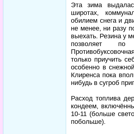
Эта зима выдала
широтах, коммун
обилием снега и дв
не менее, ни разу п
выехать. Резина у ме
позволяет по 
Противобуксовочна
только приучить се
особенно в снежной
Клиренса пока впол
нибудь в сугроб при
Расход топлива дер
кондеем, включённы
10-11 (больше свет
побольше).