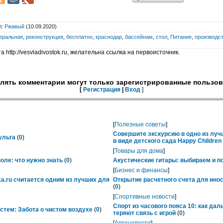
л
:
Ржавый
(10.09.2020)
еральная
,
реконструкция
,
бесплатно
,
краснодар
,
бассейнам
,
стол
,
Питание
,
производс
 http://vesvladivostok.ru, желательна ссылка на первоисточник.
лять комментарии могут только зарегистрированные пользов
[
Регистрация
|
Вход
]
[
Полезные советы
]
Совершите экскурсию в одно из лу
ульта
(
0
)
в виде детского сада Happy Childre
[
Товары для дома
]
ле: что нужно знать
(
0
)
Акустические гитары: выбираем и п
[
Бизнес и финансы
]
ka.ru считается одним из лучших для
Открытие расчетного счета для ино
(
0
)
[
Спортивные новости
]
Спорт из часового пояса 10: как да
тем: Забота о чистом воздухе
(
0
)
теряют связь с игрой
(
0
)