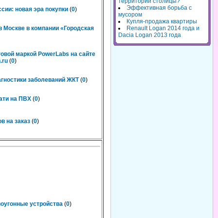
территорий столицы?
Эффективная борьба с
сии: новая эра покупки
(
0
)
мусором
Купля-продажа квартиры
 Москве в компании «Городская
Renault Logan 2014 года и
Dacia Logan 2013 года
говой маркой PowerLabs на сайте
.ru
(
0
)
агностики заболеваний ЖКТ
(
0
)
ати на ПВХ
(
0
)
в на заказ
(
0
)
воугонные устройства
(
0
)