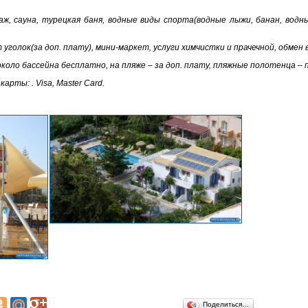
ж, сауна, турецкая баня, водные виды спорта(водные лыжи, банан, вод
голок(за доп. плату), мини-маркет, услуги химчистки и прачечной, обмен
около бассейна бесплатно, на пляже – за доп. плату, пляжные полотенца – 
рты: . Visa, Master Сard.
Поделиться…