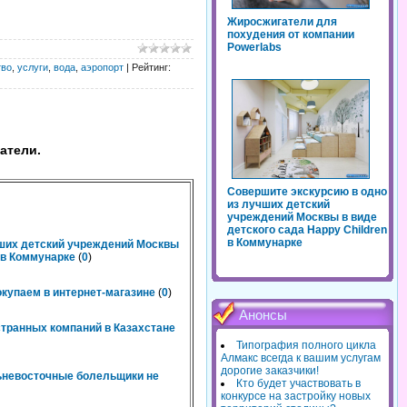
Жиросжигатели для
похудения от компании
Powerlabs
тво
,
услуги
,
вода
,
аэропорт
|
Рейтинг
:
атели.
Совершите экскурсию в одно
из лучших детский
учреждений Москвы в виде
детского сада Happy Children
в Коммунарке
чших детский учреждений Москвы
n в Коммунарке
(
0
)
окупаем в интернет-магазине
(
0
)
Анонсы
странных компаний в Казахстане
Типография полного цикла
Алмакс всегда к вашим услугам
дорогие заказчики!
льневосточные болельщики не
Кто будет участвовать в
конкурсе на застройку новых