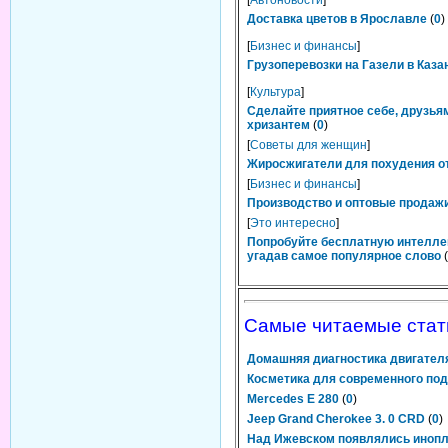
[
Автоновости
]
Доставка цветов в Ярославле
(
0
)
[
Бизнес и финансы
]
Грузоперевозки на Газели в Каза
[
Культура
]
Сделайте приятное себе, друзьям
хризантем
(
0
)
[
Советы для женщин
]
Жиросжигатели для похудения от
[
Бизнес и финансы
]
Производство и оптовые продажи
[
Это интересно
]
Попробуйте бесплатную интелле
угадав самое популярное слово
(
Самые читаемые стат
Домашняя диагностика двигател
Косметика для современного под
Mercedes E 280
(
0
)
Jeep Grand Cherokee 3. 0 CRD
(
0
)
Над Ижевском появлялись иноп