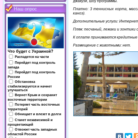
джакузи, шоу программы.
Наш опрос
Платно: 3 теннисных корта, масса
каноэ).
Дополнительные услуги: Интернет у
Пляж: песчаный, лежаки и зонтики 
К оплате принимаются кредитные ка
Размещение с животными: нет.
Что будет с Украиной?
Распадется на части
Перейдет под контроль
запада
Перейдет под контроль
России
Обстановка
стабилизируется и начнет
улучшаться
Вернет Крым и сохранит
восточные территории
Потеряет часть восточных
территорий
Обнищает и влезет в долги
Станет независимой и
процветающей
Отвоюет часть западных
областей России