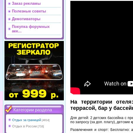
Заказ рекламы
Полезные советы
Демотиваторы
Покупка форумных
акк...
На территории отеля:
террасой, бар у бассей
Категории раздела
Для детей: 2 детских бассейна с пр
Отдых за границей
[4814]
по запросу (за доп. плату), детские 
Отдых в России
[716]
Развлечения и спорт: Бесплатно: а