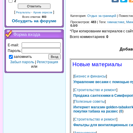
2
[
·
]
Результаты
Архив опросов
Категория
:
Отдых за границей
|
Помести
Всего ответов:
803
Обсудить на форуме
Просмотров
:
483
|
Теги
:
гимнастике
,
Мин
0.0
/
0
*При копировании материалов с сайта
Форма входа
Всего комментариев
:
0
E-mail:
Добав
Пароль:
запомнить
Забыл пароль
|
Регистрация
Новые материалы
или
[
Бизнес и финансы
]
Управление весами с помощью п
[
Строительство и ремонт
]
Продажа сантехники в Симферопо
[
Полезные советы
]
Интернет магазин golden-tabaker
покупки табака на развес
(
0
)
[
Строительство и ремонт
]
Фильтры для вентиляционных сис