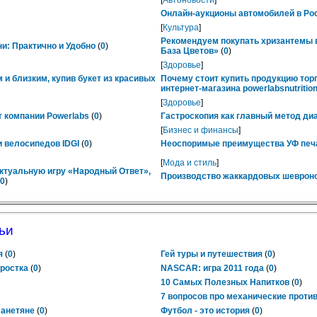
[
Автоновости
]
Онлайн-аукционы автомобилей в Рос
[
Культура
]
Рекомендуем покупать хризантемы в
ни: Практично и Удобно
(
0
)
База Цветов»
(
0
)
[
Здоровье
]
 и близким, купив букет из красивых
Почему стоит купить продукцию тор
интернет-магазина powerlabsnutrition
[
Здоровье
]
 компании Powerlabs
(
0
)
Гастроскопия как главный метод ди
[
Бизнес и финансы
]
 велосипедов IDGI
(
0
)
Неоспоримые преимущества УФ печ
[
Мода и стиль
]
ктуальную игру «Народный Ответ»,
Производство жаккардовых шевроно
0
)
ьи
я
(
0
)
Гей туры и путешествия
(
0
)
ростка
(
0
)
NASCAR: игра 2011 года
(
0
)
10 Самых Полезных Напитков
(
0
)
7 вопросов про механические проти
ланетяне
(
0
)
Футбол - это история
(
0
)