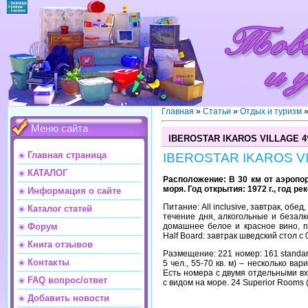
Главная
»
Статьи
»
Отдых и туризм
Меню сайта
IBEROSTAR IKAROS VILLAGE 4*
Главная страница
IBEROSTAR IKAROS VI
КАТАЛОГ
Расположение: В 30 км от аэропорт
моря. Год открытия: 1972 г., год ре
Информация о сайте
Питание: All inclusive, завтрак, обе
Каталог статей
течение дня, алкогольные и безалк
домашнее белое и красное вино, п
Форум
Half Board: завтрак шведский стол с 
Книга отзывов
Размещение: 221 номер: 161 standard 
Контакты
5 чел., 55-70 кв. м) – несколько в
Есть номера с двумя отдельными в
FAQ вопрос/ответ
с видом на море. 24 Superior Rooms (м
Добавить новости