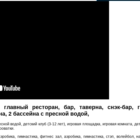
 главный ресторан, бар, таверна, снэк-бар, 
на, 2 бассейна с пресной водой,
есной водой, детский клуб (3-12 лет), игровая площадка, игровая комната, де
кроватки.
эробика, гимнастика, фитнес зал, аэробика, гимнастика, стэп, волейбол, н