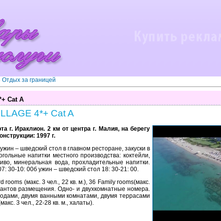
»
Отдых за границей
+ Cat A
LLAGE 4*+ Cat A
а г. Ираклион. 2 км от центра г. Малия, на берегу
конструкции: 1997 г.
д, ужин – шведский стол в главном ресторане, закуски в
огольные напитки местного производства: коктейли,
иво, минеральная вода, прохладительные напитки.
07: 30-10: 00б ужин – шведский стол 18: 30-21: 00.
rooms (макс. 3 чел., 22 кв. м.), 36 Family rooms(макс.
ариантов размещения. Одно- и двухкомнатные номера.
ходами, двумя ванными комнатами, двумя террасами
акс. 3 чел., 22-28 кв. м., халаты).