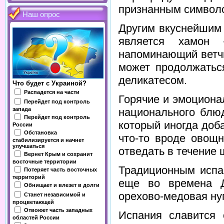
признанным символ
Наш опрос
Другим вкуснейшим 
является хамон 
напоминающий ветчи
может продолжаться
деликатесом.
Что будет с Украиной?
Распадется на части
Горячие и эмоциона
Перейдет под контроль
национального блю
запада
Перейдет под контроль
который иногда доба
России
Обстановка
что-то вроде овощн
стабилизируется и начнет
улучшаться
отведать в течение 
Вернет Крым и сохранит
восточные территории
Традиционным испа
Потеряет часть восточных
территорий
еще во времена Д
Обнищает и влезет в долги
орехово-медовая нуг
Станет независимой и
процветающей
Отвоюет часть западных
Испания славится 
областей России