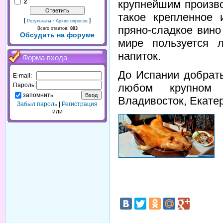
крупнейшим произво
2
такое крепленное 
[
·
]
Результаты
Архив опросов
пряно-сладкое вино
Всего ответов:
803
Обсудить на форуме
мире пользуется 
напиток.
Форма входа
До Испании добрать
E-mail:
любом крупном 
Пароль:
запомнить
Владивосток, Екатери
Забыл пароль
|
Регистрация
или