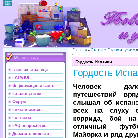
Главная
»
Статьи
»
Отдых и туризм
Меню сайта
Гордость Испании
Главная страница
Гордость Исп
КАТАЛОГ
Человек да
Информация о сайте
путешествий вр
Каталог статей
слышал об испанс
Форум
всех на слуху 
Книга отзывов
коррида, бой на
Контакты
отличный футб
FAQ вопрос/ответ
Майорка и ряд дру
Добавить новости