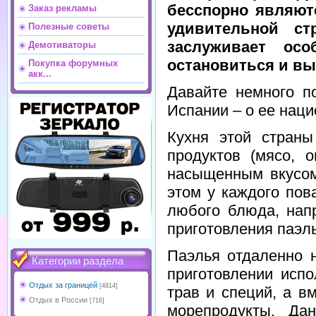
бесспорно являют
Заказ рекламы
удивительной ст
Полезные советы
заслуживает ос
Демотиваторы
остановиться и вы
Покупка форумных
акк...
Давайте немного п
Испании – о ее наци
Кухня этой страны
продуктов (мясо, о
насыщенным вкусом
этом у каждого пов
любого блюда, нап
приготовления паэль
Паэлья отдаленно н
Категории раздела
приготовлении исп
Отдых за границей
[4814]
трав и специй, а в
Отдых в России
[716]
морепродукты. Да