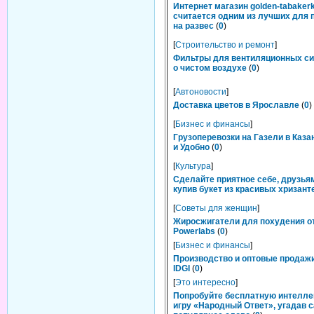
Интернет магазин golden-tabakerk
считается одним из лучших для 
на развес
(
0
)
[
Строительство и ремонт
]
Фильтры для вентиляционных си
о чистом воздухе
(
0
)
[
Автоновости
]
Доставка цветов в Ярославле
(
0
)
[
Бизнес и финансы
]
Грузоперевозки на Газели в Каза
и Удобно
(
0
)
[
Культура
]
Сделайте приятное себе, друзьям
купив букет из красивых хризант
[
Советы для женщин
]
Жиросжигатели для похудения о
Powerlabs
(
0
)
[
Бизнес и финансы
]
Производство и оптовые продаж
IDGI
(
0
)
[
Это интересно
]
Попробуйте бесплатную интелл
игру «Народный Ответ», угадав 