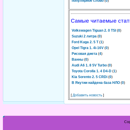
популярное слово
(
0
)
Самые читаемые стат
Volkswagen Tiguan 2. 0 TSI
(
0
)
Suzuki 2 литра
(
0
)
Ford Kuga 2. 5 T
(
1
)
Opel Tigra 1. 4i-16V
(
0
)
Рисовая диета
(
4
)
Ванны
(
0
)
Audi A6 1. 8 5V Turbo
(
0
)
Toyota Corolla 1. 4 D4-D
(
1
)
Kia Sorento 2. 5 CRDi
(
0
)
В Якутии найдена база НЛО
(
0
)
[
Добавить новость
]
Cop