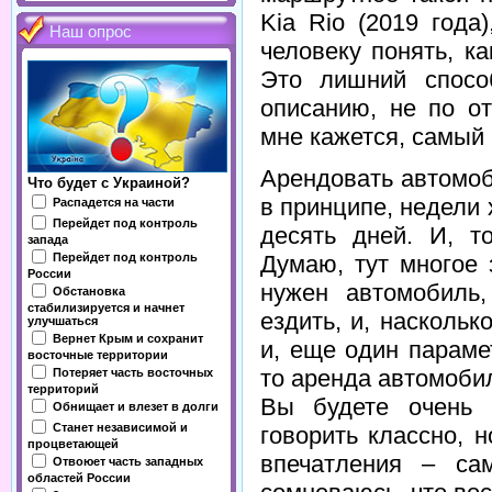
Kia Rio (2019 года
Наш опрос
человеку понять, к
Это лишний спосо
описанию, не по о
мне кажется, самый
Арендовать автомоб
Что будет с Украиной?
в принципе, недели 
Распадется на части
Перейдет под контроль
десять дней. И, т
запада
Перейдет под контроль
Думаю, тут многое 
России
нужен автомобиль
Обстановка
стабилизируется и начнет
ездить, и, насколь
улучшаться
Вернет Крым и сохранит
и, еще один параме
восточные территории
то аренда автомоби
Потеряет часть восточных
территорий
Вы будете очень 
Обнищает и влезет в долги
Станет независимой и
говорить классно, 
процветающей
впечатления – са
Отвоюет часть западных
областей России