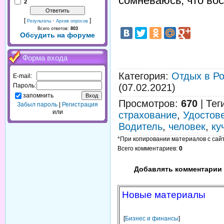
сомневаюсь, что во
2
[
·
]
Результаты
Архив опросов
Всего ответов:
803
Обсудить на форуме
Форма входа
Категория
:
Отдых в Р
E-mail:
Пароль:
(07.02.2021)
запомнить
Просмотров
:
670
|
Тег
Забыл пароль
|
Регистрация
или
страхование
,
Удостов
Водитель
,
человек
,
ку
*При копировании материалов с сайта
Всего комментариев
:
0
Добавлять комментарии 
Новые материалы
[
Бизнес и финансы
]