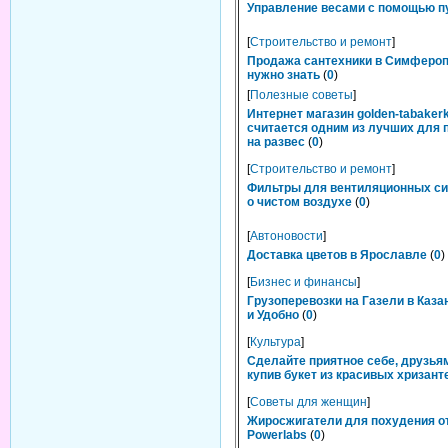
Управление весами с помощью п
[
Строительство и ремонт
]
Продажа сантехники в Симфероп
нужно знать
(
0
)
[
Полезные советы
]
Интернет магазин golden-tabakerk
считается одним из лучших для 
на развес
(
0
)
[
Строительство и ремонт
]
Фильтры для вентиляционных си
о чистом воздухе
(
0
)
[
Автоновости
]
Доставка цветов в Ярославле
(
0
)
[
Бизнес и финансы
]
Грузоперевозки на Газели в Каза
и Удобно
(
0
)
[
Культура
]
Сделайте приятное себе, друзьям
купив букет из красивых хризант
[
Советы для женщин
]
Жиросжигатели для похудения о
Powerlabs
(
0
)