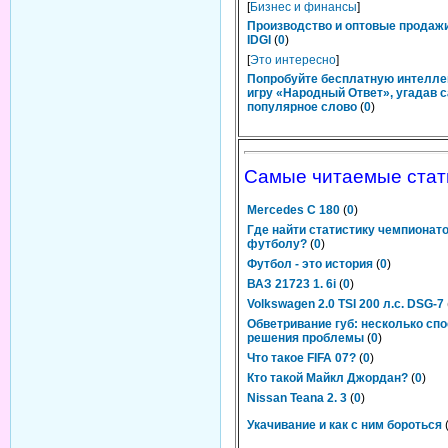
[
Бизнес и финансы
]
Производство и оптовые продаж
IDGI
(
0
)
[
Это интересно
]
Попробуйте бесплатную интелл
игру «Народный Ответ», угадав 
популярное слово
(
0
)
Самые читаемые стат
Mercedes C 180
(
0
)
Где найти статистику чемпионато
футболу?
(
0
)
Футбол - это история
(
0
)
ВАЗ 21723 1. 6i
(
0
)
Volkswagen 2.0 TSI 200 л.с. DSG-7
Обветривание губ: несколько сп
решения проблемы
(
0
)
Что такое FIFA 07?
(
0
)
Кто такой Майкл Джордан?
(
0
)
Nissan Teana 2. 3
(
0
)
Укачивание и как с ним бороться