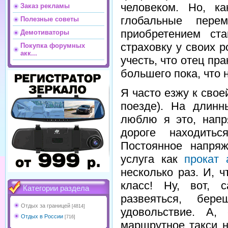
человеком. Но, к
Заказ рекламы
глобальные пере
Полезные советы
приобретением ст
Демотиваторы
страховку у своих р
Покупка форумных
акк...
учесть, что отец пра
большего пока, что 
Я часто езжу к сво
поезде). На длинн
люблю я это, напр
дороге находить
Постоянное напряж
услуга как
прокат 
несколько раз. И, ч
класс! Ну, вот, с
Категории раздела
развеяться, бер
Отдых за границей
[4814]
удовольствие. А,
Отдых в России
[716]
маршрутное такси н