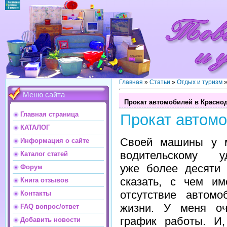
Главная
»
Статьи
»
Отдых и туризм
Меню сайта
Прокат автомобилей в Красно
Главная страница
Прокат автомо
КАТАЛОГ
Своей машины у м
Информация о сайте
водительскому уд
Каталог статей
уже более десяти 
Форум
сказать, с чем им
Книга отзывов
отсутствие автом
Контакты
жизни. У меня оч
FAQ вопрос/ответ
график работы. И
Добавить новости