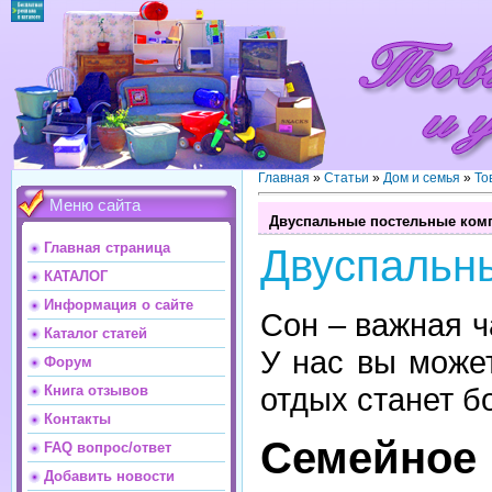
Главная
»
Статьи
»
Дом и семья
»
То
Меню сайта
Двуспальные постельные комп
Главная страница
Двуспальны
КАТАЛОГ
Информация о сайте
Сон – важная ч
Каталог статей
У нас вы може
Форум
отдых станет 
Книга отзывов
Контакты
Семейное
FAQ вопрос/ответ
Добавить новости