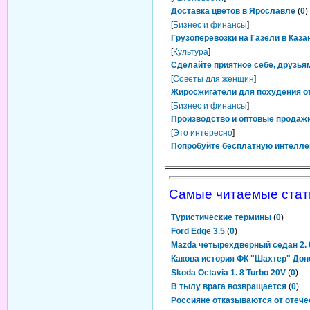
Доставка цветов в Ярославле
(
0
)
[
Бизнес и финансы
]
Грузоперевозки на Газели в Каза
[
Культура
]
Сделайте приятное себе, друзьям
[
Советы для женщин
]
Жиросжигатели для похудения от
[
Бизнес и финансы
]
Производство и оптовые продажи
[
Это интересно
]
Попробуйте бесплатную интелле
Самые читаемые стат
Туристические термины
(
0
)
Ford Edge 3.5
(
0
)
Mazda четырехдверный седан 2. 
Какова история ФК "Шахтер" Дон
Skoda Octavia 1. 8 Turbo 20V
(
0
)
В тылу врага возвращается
(
0
)
Россияне отказываются от отеч