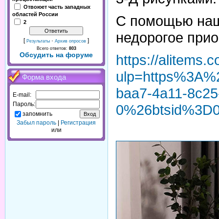
Отвоюет часть западных
областей России
С помощью наше
2
недорогое прио
[
·
]
Результаты
Архив опросов
Всего ответов:
803
Обсудить на форуме
https://alitem
ulp=https%3A%
Форма входа
baa7-4a11-8c25
E-mail:
Пароль:
0%26btsid%3D
запомнить
Забыл пароль
|
Регистрация
или