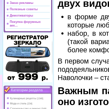
двух видо
Заказ рекламы
Полезные советы
в форме дв
Демотиваторы
Покупка форумных
которые люб
акк...
набор, в ко
(такой вари
более комфо
В первом случа
пододеяльников
Наволочки – ст
Важным па
Категории раздела
оно изгот
Кулинарные рецепты
[1346]
Мода и стиль
[234]
Строительство и ремонт
[548]