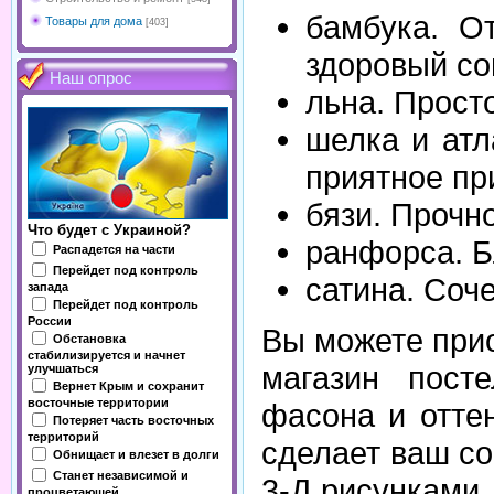
бамбука. О
Товары для дома
[403]
здоровый со
Наш опрос
льна. Прост
шелка и атл
приятное пр
бязи. Прочн
Что будет с Украиной?
ранфорса. Б
Распадется на части
Перейдет под контроль
сатина. Соч
запада
Перейдет под контроль
России
Вы можете при
Обстановка
стабилизируется и начнет
магазин посте
улучшаться
Вернет Крым и сохранит
восточные территории
фасона и отте
Потеряет часть восточных
территорий
сделает ваш со
Обнищает и влезет в долги
Станет независимой и
3-Д рисунками.
процветающей