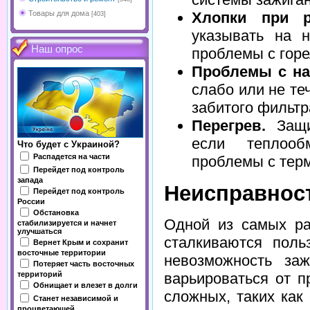
Товары для дома
Хлопки при р
[403]
указывать на н
Наш опрос
проблемы с горе
Проблемы с на
слабо или не те
забитого фильтр
Перегрев.
Защит
если теплооб
Что будет с Украиной?
Распадется на части
проблемы с тер
Перейдет под контроль
запада
Неисправност
Перейдет под контроль
России
Обстановка
Одной из самых ра
стабилизируется и начнет
улучшаться
сталкиваются поль
Вернет Крым и сохранит
восточные территории
невозможность заж
Потеряет часть восточных
территорий
варьироваться от п
Обнищает и влезет в долги
сложных, таких как
Станет независимой и
процветающей