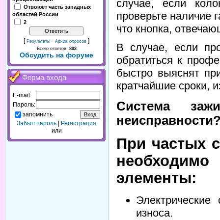
случае, если кол
Отвоюет часть западных
проверьте наличие г
областей России
2
что кнопка, отвечаю
[
·
]
Результаты
Архив опросов
В случае, если пр
Всего ответов:
803
Обсудить на форуме
обратиться к проф
быстро выяснят при
Форма входа
кратчайшие сроки, и
E-mail:
Система заж
Пароль:
запомнить
неисправности
Забыл пароль
|
Регистрация
или
При частых 
необходимо
элементы:
Электрические 
износа.