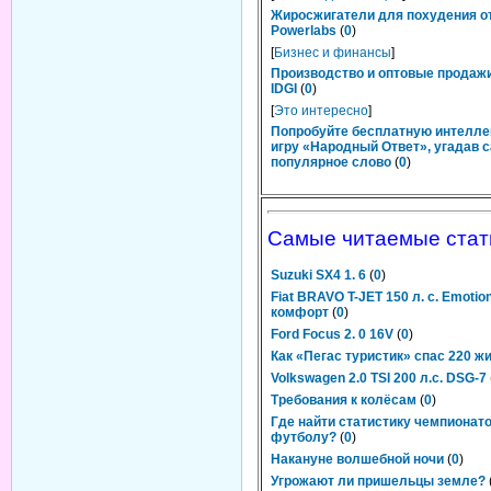
Жиросжигатели для похудения о
Powerlabs
(
0
)
[
Бизнес и финансы
]
Производство и оптовые продаж
IDGI
(
0
)
[
Это интересно
]
Попробуйте бесплатную интелл
игру «Народный Ответ», угадав 
популярное слово
(
0
)
Самые читаемые стат
Suzuki SX4 1. 6
(
0
)
Fiat BRAVO T-JET 150 л. с. Emotio
комфорт
(
0
)
Ford Focus 2. 0 16V
(
0
)
Как «Пегас туристик» спас 220 ж
Volkswagen 2.0 TSI 200 л.с. DSG-7
Требования к колёсам
(
0
)
Где найти статистику чемпионато
футболу?
(
0
)
Накануне волшебной ночи
(
0
)
Угрожают ли пришельцы земле?