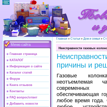
Главная
»
Статьи
»
Дом и семья
»
Ст
Меню сайта
Неисправности газовых колон
Главная страница
Неисправно
КАТАЛОГ
причины и ре
Информация о сайте
Каталог статей
Газовые коло
Форум
неотъемлемая ч
Книга отзывов
современных
Контакты
обеспечивающая го
FAQ вопрос/ответ
любое время года. 
Добавить новости
любое устройст