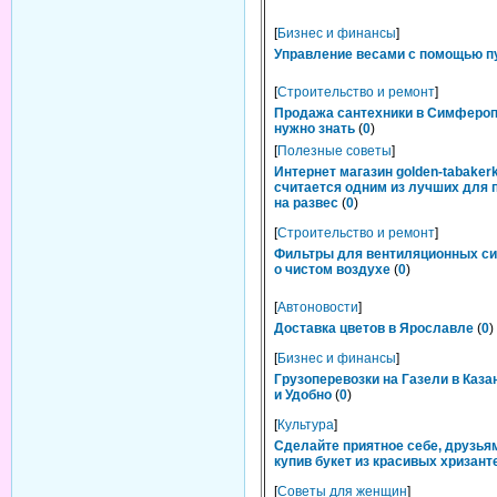
[
Бизнес и финансы
]
Управление весами с помощью п
[
Строительство и ремонт
]
Продажа сантехники в Симфероп
нужно знать
(
0
)
[
Полезные советы
]
Интернет магазин golden-tabakerk
считается одним из лучших для 
на развес
(
0
)
[
Строительство и ремонт
]
Фильтры для вентиляционных си
о чистом воздухе
(
0
)
[
Автоновости
]
Доставка цветов в Ярославле
(
0
)
[
Бизнес и финансы
]
Грузоперевозки на Газели в Каза
и Удобно
(
0
)
[
Культура
]
Сделайте приятное себе, друзьям
купив букет из красивых хризант
[
Советы для женщин
]