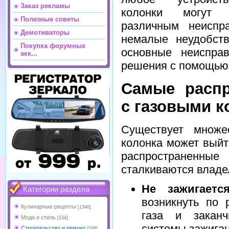
Заказ рекламы
колонки могут п
Полезные советы
различным неиспр
Демотиваторы
немалые неудобств
Покупка форумных
основные неиспра
акк...
решения с помощь
Самые расп
с газовыми 
Существует множе
колонка может выйт
распространенн
сталкиваются владе
Не зажигается
Категории раздела
возникнуть по 
Кулинарные рецепты
[1346]
газа и заканч
Мода и стиль
[234]
системы зажиган
Строительство и ремонт
[548]