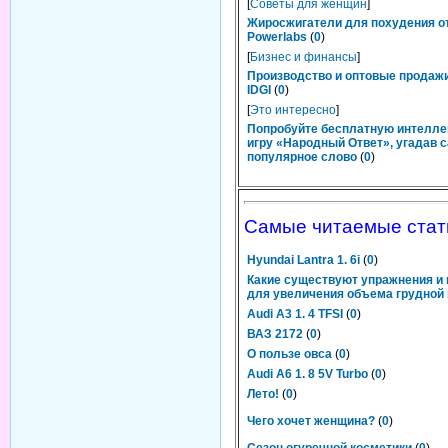
[
Советы для женщин
]
Жиросжигатели для похудения о
Powerlabs
(
0
)
[
Бизнес и финансы
]
Производство и оптовые продаж
IDGI
(
0
)
[
Это интересно
]
Попробуйте бесплатную интелл
игру «Народный Ответ», угадав 
популярное слово
(
0
)
Самые читаемые стат
Hyundai Lantra 1. 6i
(
0
)
Какие существуют упражнения и
для увеличения объема грудной 
Audi A3 1. 4 TFSI
(
0
)
ВАЗ 2172
(
0
)
О пользе овса
(
0
)
Audi A6 1. 8 5V Turbo
(
0
)
Лето!
(
0
)
Чего хочет женщина?
(
0
)