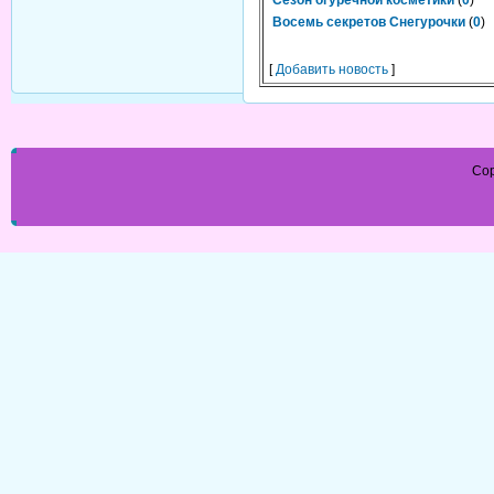
Сезон огуречной косметики
(
0
)
Восемь секретов Снегурочки
(
0
)
[
Добавить новость
]
Cop