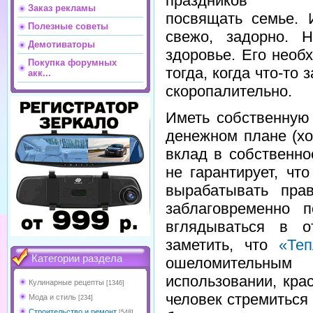
праздников н
Заказ рекламы
посвящать семье. И
Полезные советы
свежо, задорно. 
Демотиваторы
здоровье. Его необ
Покупка форумных
тогда, когда что-то
акк...
скоропалительно.
Иметь собственную
денежном плане (хо
вклад в собственно
не гарантирует, чт
вырабатывать пра
заблаговременно 
вглядываться в 
заметить, что
«Те
Категории раздела
ошеломительны
использовании, кра
Кулинарные рецепты
[1346]
человек стремиться
Мода и стиль
[234]
Строительство и ремонт
[548]