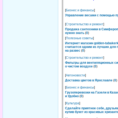
[
Бизнес и финансы
]
Управление весами с помощью п
[
Строительство и ремонт
]
Продажа сантехники в Симфероп
нужно знать
(
0
)
[
Полезные советы
]
Интернет магазин golden-tabakerk
считается одним из лучших для 
на развес
(
0
)
[
Строительство и ремонт
]
Фильтры для вентиляционных си
о чистом воздухе
(
0
)
[
Автоновости
]
Доставка цветов в Ярославле
(
0
)
[
Бизнес и финансы
]
Грузоперевозки на Газели в Каза
и Удобно
(
0
)
[
Культура
]
Сделайте приятное себе, друзьям
купив букет из красивых хризант