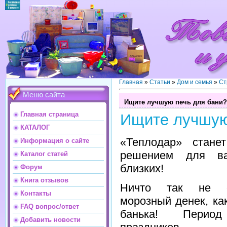
Главная
»
Статьи
»
Дом и семья
»
Ст
Меню сайта
Ищите лучшую печь для бани?
Главная страница
Ищите лучшую
КАТАЛОГ
«Теплодар» стане
Информация о сайте
решением для в
Каталог статей
близких!
Форум
Книга отзывов
Ничто так не с
Контакты
морозный денек, ка
FAQ вопрос/ответ
банька! Период
Добавить новости