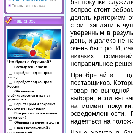
бы покупки служили
Товары для дома
[403]
вопрос стоит ребро
делать критерием о
Наш опрос
стоит заплатить чу
уверенным в резуль
день, и далеко не н
очень быстро. И, са
никаких сомнени
Что будет с Украиной?
неправильное решен
Распадется на части
Перейдет под контроль
Приобретайте п
запада
поставщиков. Котор
Перейдет под контроль
России
товар по выгодной 
Обстановка
стабилизируется и начнет
выборе, если вы за
улучшаться
Вернет Крым и сохранит
на момент покупки
восточные территории
осведомленности. 
Потеряет часть восточных
территорий
надеяться на полож
Обнищает и влезет в долги
Станет независимой и
Чаще ходите в бан
процветающей