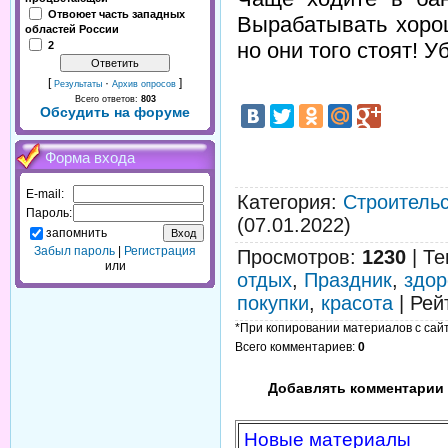
Отвоюет часть западных
Вырабатывать хоро
областей России
но они того стоят! У
2
[
·
]
Результаты
Архив опросов
Всего ответов:
803
Обсудить на форуме
Форма входа
E-mail:
Категория
:
Строительс
Пароль:
(07.01.2022)
запомнить
Забыл пароль
|
Регистрация
Просмотров
:
1230
|
Те
или
отдых
,
Праздник
,
здор
покупки
,
красота
|
Рей
*При копировании материалов с сайта
Всего комментариев
:
0
Добавлять комментарии 
Новые материалы