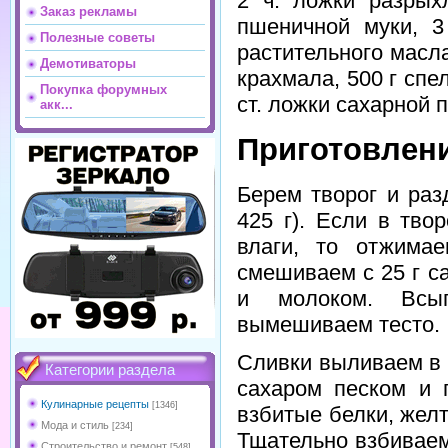
2 ч. ложки разрых
Заказ рекламы
пшеничной муки, 3
Полезные советы
растительного масла
Демотиваторы
крахмала, 500 г спел
Покупка форумных
ст. ложки сахарной 
акк...
Приготовлени
Берем творог и раз
425 г). Если в тво
влаги, то отжима
смешиваем с 25 г с
и молоком. Всы
вымешиваем тесто.
Сливки выливаем в 
Категории раздела
сахаром песком и 
Кулинарные рецепты
[1346]
взбитые белки, желт
Мода и стиль
[234]
Тщательно взбивае
Строительство и ремонт
[548]