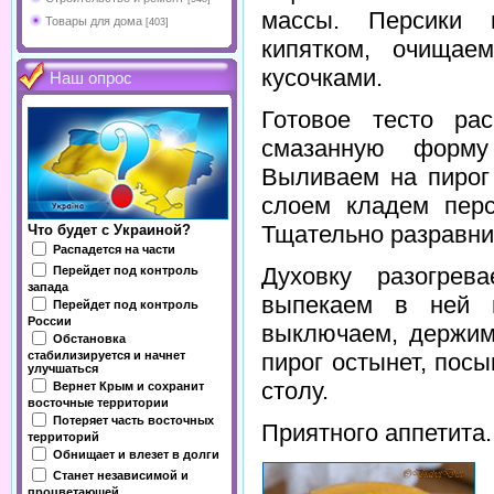
массы. Персики 
Товары для дома
[403]
кипятком, очищае
кусочками.
Наш опрос
Готовое тесто ра
смазанную форму
Выливаем на пирог
слоем кладем перс
Тщательно разравни
Что будет с Украиной?
Распадется на части
Духовку разогре
Перейдет под контроль
запада
выпекаем в ней п
Перейдет под контроль
России
выключаем, держим
Обстановка
стабилизируется и начнет
пирог остынет, пос
улучшаться
столу.
Вернет Крым и сохранит
восточные территории
Потеряет часть восточных
Приятного аппетита.
территорий
Обнищает и влезет в долги
Станет независимой и
процветающей