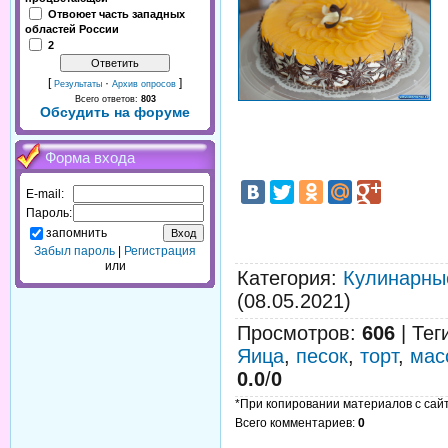
Отвоюет часть западных
областей России
2
[
·
]
Результаты
Архив опросов
Всего ответов:
803
Обсудить на форуме
Форма входа
E-mail:
Пароль:
запомнить
Забыл пароль
|
Регистрация
или
Категория
:
Кулинарны
(08.05.2021)
Просмотров
:
606
|
Тег
Яица
,
песок
,
торт
,
мас
0.0
/
0
*При копировании материалов с сайта
Всего комментариев
:
0