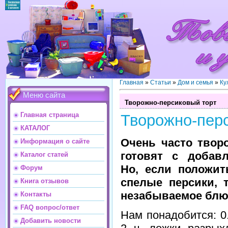
Главная
»
Статьи
»
Дом и семья
»
Ку
Меню сайта
Творожно-персиковый торт
Главная страница
Творожно-пер
КАТАЛОГ
Очень часто твор
Информация о сайте
готовят с добавл
Каталог статей
Но, если положит
Форум
спелые персики, 
Книга отзывов
незабываемое блю
Контакты
FAQ вопрос/ответ
Нам понадобится: 0.
Добавить новости