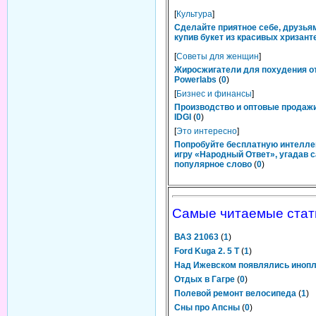
[
Культура
]
Сделайте приятное себе, друзьям
купив букет из красивых хризант
[
Советы для женщин
]
Жиросжигатели для похудения о
Powerlabs
(
0
)
[
Бизнес и финансы
]
Производство и оптовые продаж
IDGI
(
0
)
[
Это интересно
]
Попробуйте бесплатную интелл
игру «Народный Ответ», угадав 
популярное слово
(
0
)
Самые читаемые стат
ВАЗ 21063
(
1
)
Ford Kuga 2. 5 T
(
1
)
Над Ижевском появлялись иноп
Отдых в Гагре
(
0
)
Полевой ремонт велосипеда
(
1
)
Сны про Апсны
(
0
)