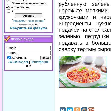
рубленную зелень
Отвоюет часть западных
областей России
нарежьте мелкими 
2
кружочками и нар
[
·
]
Результаты
Архив опросов
ингредиенты нужн
Всего ответов:
803
Обсудить на форуме
подачей на стол са
зеленью петрушки
Форма входа
подавать в большо
сверху тертым сыро
E-mail:
Пароль:
запомнить
Забыл пароль
|
Регистрация
или