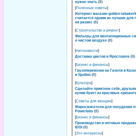
нужно знать
(
0
)
[
Полезные советы
]
Интернет магазин golden-tabakerk
считается одним из лучших для 
на развес
(
0
)
[
Строительство и ремонт
]
Фильтры для вентиляционных си
о чистом воздухе
(
0
)
[
Автоновости
]
Доставка цветов в Ярославле
(
0
)
[
Бизнес и финансы
]
Грузоперевозки на Газели в Каза
и Удобно
(
0
)
[
Культура
]
Сделайте приятное себе, друзьям
купив букет из красивых хризант
[
Советы для женщин
]
Жиросжигатели для похудения о
Powerlabs
(
0
)
[
Бизнес и финансы
]
Производство и оптовые продаж
IDGI
(
0
)
[
Это интересно
]