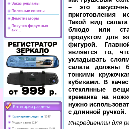
Заказ рекламы
– это закусочн
Полезные советы
приготовления и
Демотиваторы
Такой вид салата
Покупка форумных
блюдо или ста
акк...
продуктом для ж
фигурой. Главно
является то, ч
укладывать слоям
салата должны б
тонкими кружочк
кубиками. В каче
стеклянные вещ
креманка на ножк
нужно использоват
Категории раздела
с длинной ручкой.
Кулинарные рецепты
[1346]
Ингредиенты для р
Мода и стиль
[234]
Строительство и ремонт
[548]