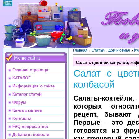
Главная
»
Статьи
»
Дом и семья
»
Ку
Меню сайта
Салат с цветной капустой, ке
Главная страница
Салат с цвет
КАТАЛОГ
колбасой
Информация о сайте
Каталог статей
Салаты-коктейл
Форум
которых относи
Книга отзывов
рецепт, бывают 
Контакты
Первые - это дес
FAQ вопрос/ответ
готовятся из фру
Добавить новости
как грушевый сала