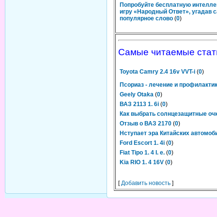
Попробуйте бесплатную интелл
игру «Народный Ответ», угадав 
популярное слово
(
0
)
Самые читаемые стат
Toyota Camry 2.4 16v VVT-i
(
0
)
Псориаз - лечение и профилакти
Geely Otaka
(
0
)
ВАЗ 2113 1. 6i
(
0
)
Как выбрать солнцезащитные оч
Отзыв о ВАЗ 2170
(
0
)
Нступает эра Китайских автомоб
Ford Escort 1. 4i
(
0
)
Fiat Tipo 1. 4 I. e.
(
0
)
Kia RIO 1. 4 16V
(
0
)
[
Добавить новость
]