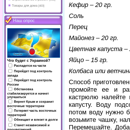
Кефир – 20 гр.
Товары для дома
[403]
Соль
Наш опрос
Перец
Майонез – 20 гр.
Цветная капуста – 
Яйцо – 15 гр.
Что будет с Украиной?
Распадется на части
Колбаса или ветчина
Перейдет под контроль
запада
Перейдет под контроль
Способ приготовлен
России
промойте ее и ра
Обстановка
стабилизируется и начнет
кастрюлю налейте в
улучшаться
Вернет Крым и сохранит
капусту. Воду подс
восточные территории
потом воду нужно б
Потеряет часть восточных
территорий
возьмите чашку, на
Обнищает и влезет в долги
Станет независимой и
Перемешайте. Доба
процветающей