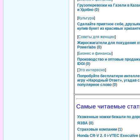
Грузоперевозки на Газели в Каза
и Удобно
(
0
)
[
Культура
]
Сделайте приятное себе, друзьям
купив букет из красивых хризант
[
Советы для женщин
]
Жиросжигатели для похудения о
Powerlabs
(
0
)
[
Бизнес и финансы
]
Производство и оптовые продаж
IDGI
(
0
)
[
Это интересно
]
Попробуйте бесплатную интелл
игру «Народный Ответ», угадав 
популярное слово
(
0
)
Самые читаемые стат
Ухоженные ножки бежали по до
ЯЗВА
(
0
)
Страховые компании
(
1
)
Honda CR-V 2. 0 i-VTEC Executive