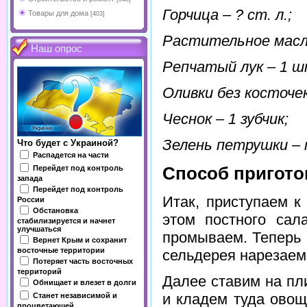
Горчица – ? ст. л.;
Товары для дома
[403]
Растительное масло 
Наш опрос
Репчатый лук – 1 ш
Оливки без косточек
Чеснок – 1 зубчик;
Зелень петрушки – п
Что будет с Украиной?
Распадется на части
Перейдет под контроль
Способ пригото
запада
Перейдет под контроль
Итак, приступаем к
России
Обстановка
этом постного сал
стабилизируется и начнет
улучшаться
промываем. Теперь и
Вернет Крым и сохранит
восточные территории
сельдерея нарезаем 
Потеряет часть восточных
территорий
Далее ставим на пл
Обнищает и влезет в долги
и кладем туда овощ
Станет независимой и
процветающей