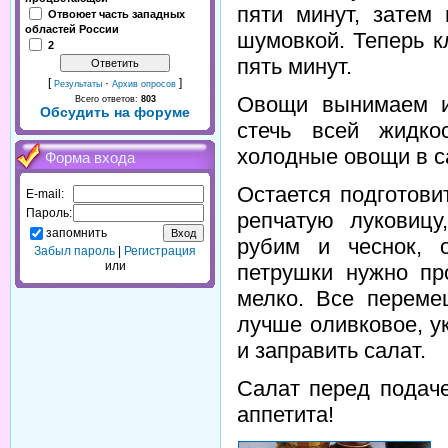
пяти минут, затем
Отвоюет часть западных
областей России
шумовкой. Теперь к
2
пять минут.
[
·
]
Результаты
Архив опросов
Овощи вынимаем и
Всего ответов:
803
Обсудить на форуме
стечь всей жидко
холодные овощи в с
Форма входа
Остается подготови
E-mail:
Пароль:
репчатую луковицу
запомнить
рубим и чеснок, 
Забыл пароль
|
Регистрация
или
петрушки нужно пр
мелко. Все переме
лучше оливковое, у
и заправить салат.
Салат перед подач
аппетита!