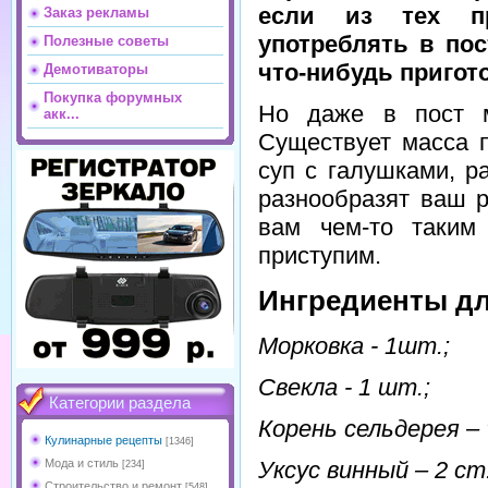
если из тех пр
Заказ рекламы
употреблять в пос
Полезные советы
что-нибудь пригот
Демотиваторы
Покупка форумных
Но даже в пост м
акк...
Существует масса п
суп с галушками, р
разнообразят ваш р
вам чем-то таким
приступим.
Ингредиенты дл
Морковка - 1шт.;
Свекла - 1 шт.;
Категории раздела
Корень сельдерея – 
Кулинарные рецепты
[1346]
Уксус винный – 2 ст.
Мода и стиль
[234]
Строительство и ремонт
[548]