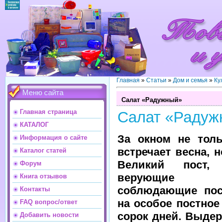
Главная
»
Статьи
»
Дом и семья
»
Ку
Меню сайта
Салат «Радужный»
Главная страница
Салат «Радуж
КАТАЛОГ
За окном не толь
Информация о сайте
встречает весна, 
Каталог статей
Великий пост,
Форум
верующие
Книга отзывов
соблюдающие пост
Контакты
на особое постное
FAQ вопрос/ответ
сорок дней. Выдер
Добавить новости