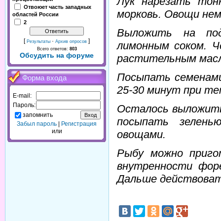
Лук нарезать тон
Отвоюет часть западных
морковь. Овощи нем
областей России
2
Выложить на по
[
·
]
Результаты
Архив опросов
лимонным соком. 
Всего ответов:
803
Обсудить на форуме
растительным масл
Посыпать семенами
Форма входа
25-30 минут при те
E-mail:
Пароль:
Оcталось выложить
запомнить
посыпать зелень
Забыл пароль
|
Регистрация
или
овощами.
Рыбу можно приго
внутренности фор
Дальше действоват