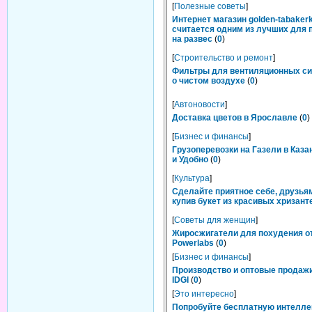
[
Полезные советы
]
Интернет магазин golden-tabakerk
считается одним из лучших для 
на развес
(
0
)
[
Строительство и ремонт
]
Фильтры для вентиляционных си
о чистом воздухе
(
0
)
[
Автоновости
]
Доставка цветов в Ярославле
(
0
)
[
Бизнес и финансы
]
Грузоперевозки на Газели в Каза
и Удобно
(
0
)
[
Культура
]
Сделайте приятное себе, друзьям
купив букет из красивых хризант
[
Советы для женщин
]
Жиросжигатели для похудения о
Powerlabs
(
0
)
[
Бизнес и финансы
]
Производство и оптовые продаж
IDGI
(
0
)
[
Это интересно
]
Попробуйте бесплатную интелл