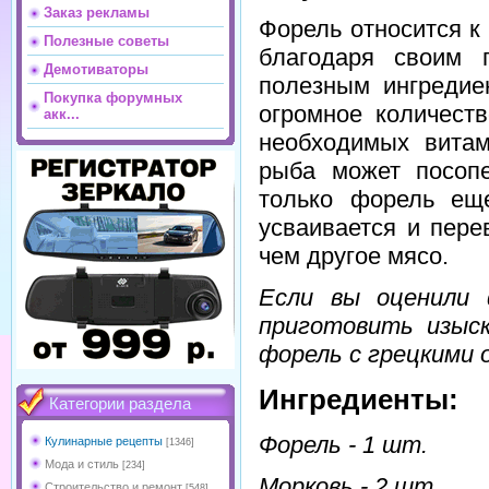
Заказ рекламы
Форель относится к
Полезные советы
благодаря своим 
Демотиваторы
полезным ингредие
Покупка форумных
огромное количест
акк...
необходимых витам
рыба может посоп
только форель ещ
усваивается и пере
чем другое мясо.
Если вы оценили 
приготовить изыс
форель с грецкими 
Ингредиенты:
Категории раздела
Форель - 1 шт.
Кулинарные рецепты
[1346]
Мода и стиль
[234]
Морковь - 2 шт.
Строительство и ремонт
[548]