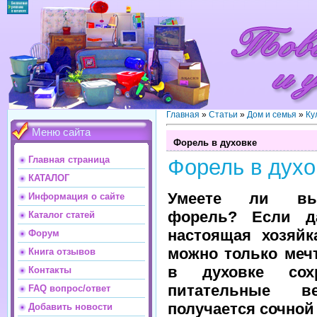
Главная
»
Статьи
»
Дом и семья
»
Ку
Меню сайта
Форель в духовке
Главная страница
Форель в духо
КАТАЛОГ
Умеете ли вы
Информация о сайте
форель? Если д
Каталог статей
настоящая хозяйк
Форум
можно только меч
Книга отзывов
в духовке сох
Контакты
питательные в
FAQ вопрос/ответ
получается сочной
Добавить новости