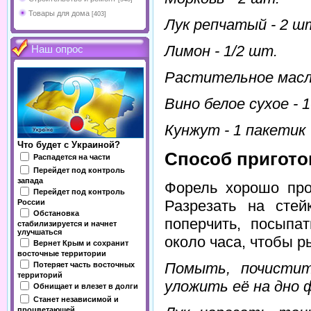
Товары для дома
[403]
Лук репчатый - 2 ш
Лимон - 1/2 шт.
Наш опрос
Растительное масло
Вино белое сухое - 1
Кунжут - 1 пакетик
Что будет с Украиной?
Способ пригото
Распадется на части
Перейдет под контроль
запада
Форель хорошо про
Перейдет под контроль
Разрезать на стей
России
Обстановка
поперчить, посыпа
стабилизируется и начнет
улучшаться
около часа, чтобы р
Вернет Крым и сохранит
восточные территории
Помыть, почистит
Потеряет часть восточных
территорий
уложить её на дно 
Обнищает и влезет в долги
Станет независимой и
процветающей