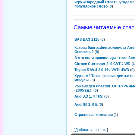
игру «Народный Ответ», угадав 
популярное слово
(
0
)
Самые читаемые стат
ВАЗ ВАЗ 2115
(
0
)
Какова биография хоккеиста Ал
Овечкина?
(
0
)
А что если пришельцы - тоже Зе
Citroen С-crosser 2. 0 CVT 4 WD
(
4
Toyota RAV-4 2.0 16v VVT-i 4WD
(
0
)
Худеем? Такие разные диеты: п
минусы.
(
0
)
Volkswagen Phaeton 3.0 TDI V6 4Mot
(2005 г.в.):
(
0
)
Audi A3 1. 4 TFSI
(
0
)
Audi 80 2. 0 E
(
0
)
Страховые компании
(
1
)
[
Добавить новость
]