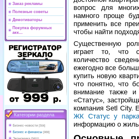
Заказ рекламы
вопрос для многи
Полезные советы
намного проще буд
Демотиваторы
применить все пре
Покупка форумных
чтобы найти подход
акк...
Существенную рол
играет то, что с
количество сведен
ежегодно все боль
купить новую кварт
что понятно, что 
внимание также и
«Статус», застройщ
компания Setl City.
ЖК Статус у парк
Категории раздела
информацию о жиль
Бизнес-новости
[504]
Бизнес и финансы
[968]
Основные п
Экономика
[5601]