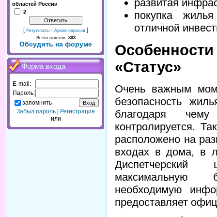
развитая инфрас
областей России
2
покупка жиль
отличной инвест
[
·
]
Результаты
Архив опросов
Всего ответов:
803
Обсудить на форуме
Особеннос
«Статус»
Форма входа
E-mail:
Очень важным мом
Пароль:
безопасность жиль
запомнить
Забыл пароль
|
Регистрация
благодаря чем
или
контролируется. Т
расположено на раз
входах в дома, в л
Диспетчерский 
максимальную б
необходимую инфо
предоставляет офиц