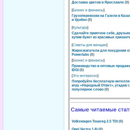
Доставка цветов в Ярославле
(
0
)
[
Бизнес и финансы
]
Грузоперевозки на Газели в Каза
и Удобно
(
0
)
[
Культура
]
Сделайте приятное себе, друзьям
купив букет из красивых хризант
[
Советы для женщин
]
Жиросжигатели для похудения о
Powerlabs
(
0
)
[
Бизнес и финансы
]
Производство и оптовые продаж
IDGI
(
0
)
[
Это интересно
]
Попробуйте бесплатную интелл
игру «Народный Ответ», угадав 
популярное слово
(
0
)
Самые читаемые стат
Volkswagen Touareg 2.5 TDI
(
0
)
Opel Vectra 1.8i
(
0
)