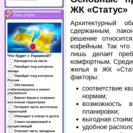
ЖК «Статус»
Наш опрос
Архитектурный об
сдержанным, лако
решение относитс
кофейным. Так что
лишь делает пре
Что будет с Украиной?
комфортным. Среди
Распадется на части
Перейдет под контроль
жилья в ЖК «Стат
запада
факторы:
Перейдет под контроль
России
Обстановка
соответствие к
стабилизируется и начнет
улучшаться
нормам;
Вернет Крым и сохранит
возможность в
восточные территории
Потеряет часть восточных
планировки;
территорий
Обнищает и влезет в долги
выгодная стоимо
Станет независимой и
удобное распол
процветающей
Отвоюет часть западных