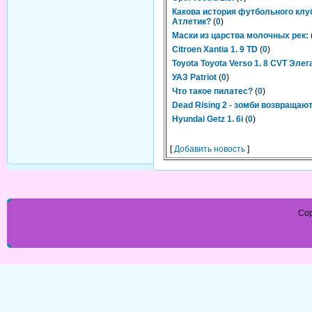
Какова история футбольного клу
Атлетик?
(
0
)
Маски из царства молочных рек:
Citroen Xantia 1. 9 TD
(
0
)
Toyota Toyota Verso 1. 8 CVT Элег
УАЗ Patriot
(
0
)
Что такое пилатес?
(
0
)
Dead Rising 2 - зомби возвращаю
Hyundai Getz 1. 6i
(
0
)
[
Добавить новость
]
Cop