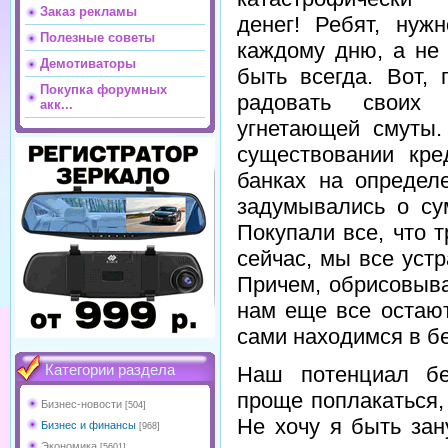
Заказ рекламы
денег! Ребят, нуж
Полезные советы
каждому дню, а не
Демотиваторы
быть всегда. Вот, 
Покупка форумных
радовать своих
акк...
угнетающей смуты.
существовании кре
банках на определ
задумывались о су
Покупали все, что 
сейчас, мы все уст
Причем, обрисовыва
нам еще все остают
сами находимся в б
Наш потенциал без
Категории раздела
проще поплакаться,
Бизнес-новости
[504]
Не хочу я быть зан
Бизнес и финансы
[968]
Экономика
[5601]