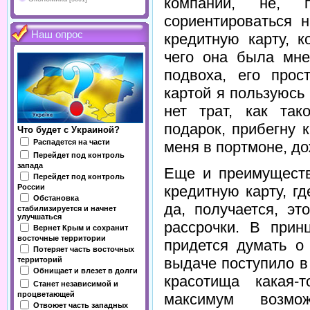
компании, не,
сориентироваться 
Наш опрос
кредитную карту, 
чего она была мне
подвоха, его прос
картой я пользуюсь 
нет трат, как так
подарок, прибегну к
Что будет с Украиной?
Распадется на части
меня в портмоне, до
Перейдет под контроль
запада
Еще и преимуществ
Перейдет под контроль
кредитную карту, г
России
Обстановка
да, получается, эт
стабилизируется и начнет
улучшаться
рассрочки. В прин
Вернет Крым и сохранит
восточные территории
придется думать о
Потеряет часть восточных
выдаче поступило в 
территорий
Обнищает и влезет в долги
красотища какая-
Станет независимой и
процветающей
максимум возмож
Отвоюет часть западных