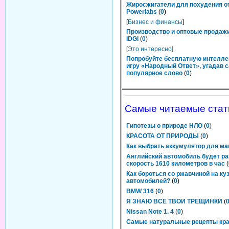
Жиросжигатели для похудения о
Powerlabs
(
0
)
[
Бизнес и финансы
]
Производство и оптовые продаж
IDGI
(
0
)
[
Это интересно
]
Попробуйте бесплатную интелл
игру «Народный Ответ», угадав 
популярное слово
(
0
)
Самые читаемые стат
Гипотезы о природе НЛО
(
0
)
КРАСОТА ОТ ПРИРОДЫ
(
0
)
Как выбрать аккумулятор для м
Английский автомобиль будет ра
cкорость 1610 километров в час
(
Как бороться со ржавчиной на ку
автомобилей?
(
0
)
BMW 316
(
0
)
Я ЗНАЮ ВСЕ ТВОИ ТРЕЩИНКИ
(
Nissan Note 1. 4
(
0
)
Самые натуральные рецепты кр