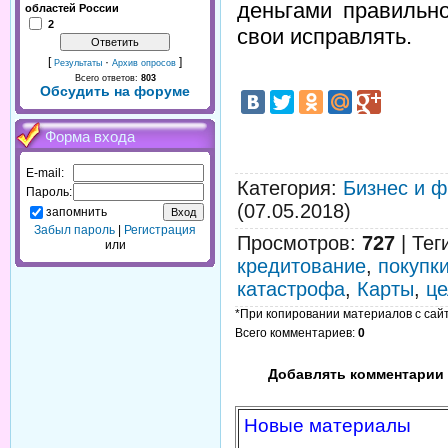
деньгами правильн
областей России
2
свои исправлять.
[
·
]
Результаты
Архив опросов
Всего ответов:
803
Обсудить на форуме
Форма входа
E-mail:
Категория
:
Бизнес и 
Пароль:
(07.05.2018)
запомнить
Забыл пароль
|
Регистрация
Просмотров
:
727
|
Тег
или
кредитование
,
покупк
катастрофа
,
Карты
,
це
*При копировании материалов с сайта
Всего комментариев
:
0
Добавлять комментарии 
Новые материалы