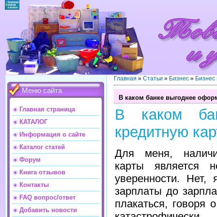
Главная
»
Статьи
»
Бизнес
»
Бизнес
Меню сайта
В каком банке выгоднее офор
Главная страница
В каком ба
КАТАЛОГ
кредитную кар
Информация о сайте
Каталог статей
Для меня, наличи
Форум
карты является н
Книга отзывов
уверенности. Нет,
Контакты
зарплаты до зарпла
FAQ вопрос/ответ
плакаться, говоря о
Добавить новости
катастрофически