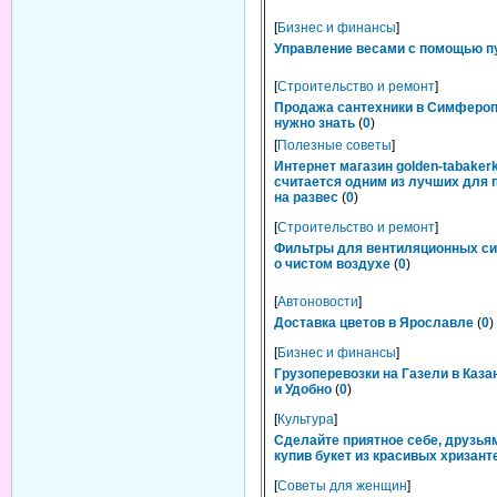
[
Бизнес и финансы
]
Управление весами с помощью п
[
Строительство и ремонт
]
Продажа сантехники в Симфероп
нужно знать
(
0
)
[
Полезные советы
]
Интернет магазин golden-tabakerk
считается одним из лучших для 
на развес
(
0
)
[
Строительство и ремонт
]
Фильтры для вентиляционных си
о чистом воздухе
(
0
)
[
Автоновости
]
Доставка цветов в Ярославле
(
0
)
[
Бизнес и финансы
]
Грузоперевозки на Газели в Каза
и Удобно
(
0
)
[
Культура
]
Сделайте приятное себе, друзьям
купив букет из красивых хризант
[
Советы для женщин
]