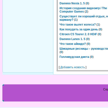
Daewoo Nexia 1. 5
(
0
)
История создания видеоигр / The 
Computer Games
(
2
)
Существует ли хороший отдых, 
карману?
(
1
)
Что такое вылет колеса?
(
1
)
Как похудеть за один день
(
0
)
Citroen C5 Tourer 2. 0 HDiF
(
0
)
Daewoo Lanos 1. 5
(
0
)
Что такое айкидо?
(
0
)
Шикарные ресницы – руководств
(
0
)
Голливудская диета
(
0
)
[
Добавить новость
]
Cop