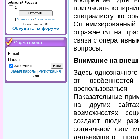
областей России
пригласить копирай
2
специалисту, котор
[
·
]
Результаты
Архив опросов
Оптимизированны
Всего ответов:
803
Обсудить на форуме
отражается на тра
связи с оперативны
Форма входа
вопросы.
E-mail:
Внимание на внеш
Пароль:
запомнить
Здесь однозначного
Забыл пароль
|
Регистрация
или
от особенностей
воспользоватьс
Показательные прим
на других сайта
возможностях соц
создают люди разн
социальной сети м
дальнейшего прод