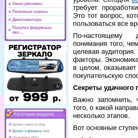
Заказ рекламы
требует проработки
Полезные советы
Это тот вопрос, ко
Демотиваторы
пользоваться все вр
Покупка форумных
акк...
По-настоящему д
понимания того, че
целевая аудитория.
факторы. Экономика,
в целом, оказывает
покупательскую спо
Секреты удачного
Важно запомнить, 
того, о какой напра
Категории раздела
несколько этапов.
Бизнес-новости
[504]
Вот основные ступе
Бизнес и финансы
[968]
Экономика
[5601]