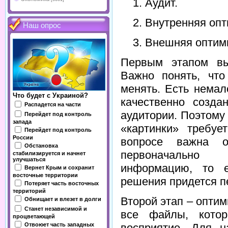
Аудит.
Внутренняя опт
Наш опрос
Внешняя оптим
Первым этапом вы
Важно понять, чт
менять. Есть немал
Что будет с Украиной?
качественно созда
Распадется на части
аудитории. Поэтому
Перейдет под контроль
запада
«картинки» требуе
Перейдет под контроль
России
вопросе важна о
Обстановка
первоначально
стабилизируется и начнет
улучшаться
информацию, то е
Вернет Крым и сохранит
восточные территории
решения придется п
Потеряет часть восточных
территорий
Второй этап – оптим
Обнищает и влезет в долги
Станет независимой и
все файлы, кото
процветающей
Отвоюет часть западных
восприятие. Для н