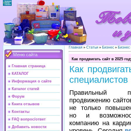
Главная
»
Статьи
»
Бизнес
»
Бизнес
Меню сайта
Как продвигать сайт в 2025 го
Главная страница
Как продвигат
КАТАЛОГ
специалистов
Информация о сайте
Каталог статей
Правильный 
Форум
продвижению сайтов
Книга отзывов
не только повыше
Контакты
но и возможнос
FAQ вопрос/ответ
компанию на карди
Добавить новости
уровень. Сегодня
в