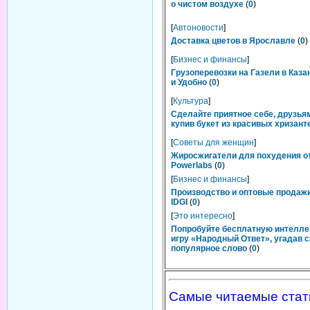
о чистом воздухе
(
0
)
[
Автоновости
]
Доставка цветов в Ярославле
(
0
)
[
Бизнес и финансы
]
Грузоперевозки на Газели в Каза
и Удобно
(
0
)
[
Культура
]
Сделайте приятное себе, друзьям
купив букет из красивых хризант
[
Советы для женщин
]
Жиросжигатели для похудения о
Powerlabs
(
0
)
[
Бизнес и финансы
]
Производство и оптовые продаж
IDGI
(
0
)
[
Это интересно
]
Попробуйте бесплатную интелл
игру «Народный Ответ», угадав 
популярное слово
(
0
)
Самые читаемые стат