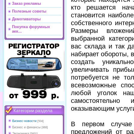
Заказ рекламы
кто решается нач
Полезные советы
становится наибол
Демотиваторы
собственного интер
Покупка форумных
Размеры вложени
акк...
выбранной категор
вас склада и так д
набирает обороты, 
создать уникальн
увеличивать прибы
потребуется не то
всевозможные спо
любой уголок наш
самостоятельно 
оказывающим услуг
Категории раздела
Бизнес-новости
[504]
В первом случае 
Бизнес и финансы
[968]
предложений от ра
Экономика
[5601]