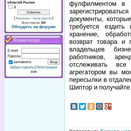
фулфилментом в Р
областей России
2
зарегистрировать
документы, которы
[
·
]
Результаты
Архив опросов
Всего ответов:
803
требуется ездить
Обсудить на форуме
хранение, обработ
Форма входа
возврат товара и 
владельцев бизн
E-mail:
работников, аре
Пароль:
запомнить
отслеживать все
Забыл пароль
|
Регистрация
агрегатором вы мо
или
пересылки в отдале
Шиптор и получайте