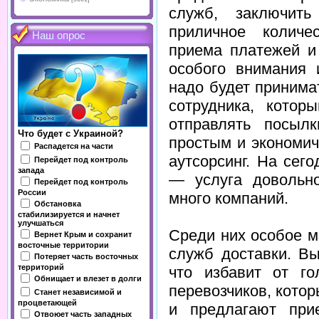
служб, заключить
приличное количе
Наш опрос
приема платежей и
особого внимания 
надо будет принима
сотрудника, котор
отправлять посыл
Что будет с Украиной?
простым и экономич
Распадется на части
аутсорсинг. На сег
Перейдет под контроль
запада
— услуга довольно
Перейдет под контроль
России
много компаний.
Обстановка
стабилизируется и начнет
улучшаться
Среди них особое м
Вернет Крым и сохранит
восточные территории
служб доставки. В
Потеряет часть восточных
территорий
что избавит от го
Обнищает и влезет в долги
перевозчиков, кото
Станет независимой и
процветающей
и предлагают при
Отвоюет часть западных