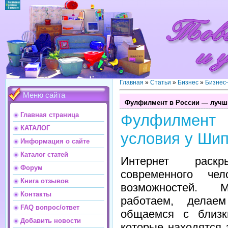
Главная
»
Статьи
»
Бизнес
»
Бизнес
Меню сайта
Фулфилмент в России — лучш
Главная страница
Фулфилмен
КАТАЛОГ
условия у Ши
Информация о сайте
Каталог статей
Интернет раск
Форум
современного чел
Книга отзывов
возможностей. 
Контакты
работаем, делае
FAQ вопрос/ответ
общаемся с близк
Добавить новости
которые находятся 