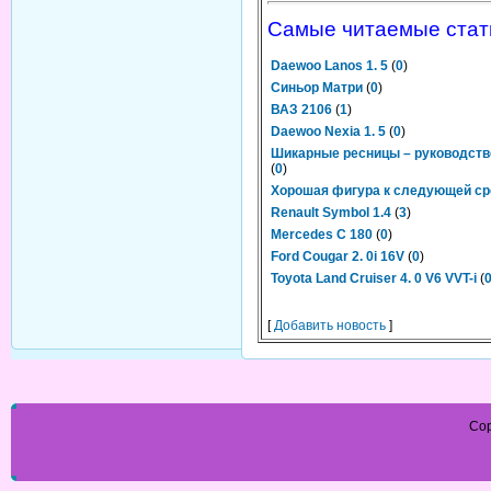
Самые читаемые стат
Daewoo Lanos 1. 5
(
0
)
Синьор Матри
(
0
)
ВАЗ 2106
(
1
)
Daewoo Nexia 1. 5
(
0
)
Шикарные ресницы – руководств
(
0
)
Хорошая фигура к следующей ср
Renault Symbol 1.4
(
3
)
Mercedes C 180
(
0
)
Ford Cougar 2. 0i 16V
(
0
)
Toyota Land Cruiser 4. 0 V6 VVT-i
(
[
Добавить новость
]
Cop