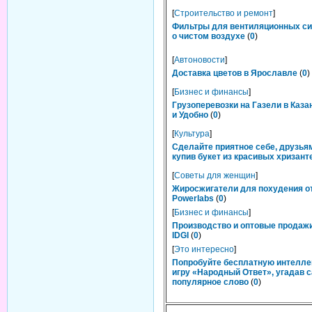
[
Строительство и ремонт
]
Фильтры для вентиляционных си
о чистом воздухе
(
0
)
[
Автоновости
]
Доставка цветов в Ярославле
(
0
)
[
Бизнес и финансы
]
Грузоперевозки на Газели в Каза
и Удобно
(
0
)
[
Культура
]
Сделайте приятное себе, друзьям
купив букет из красивых хризант
[
Советы для женщин
]
Жиросжигатели для похудения о
Powerlabs
(
0
)
[
Бизнес и финансы
]
Производство и оптовые продаж
IDGI
(
0
)
[
Это интересно
]
Попробуйте бесплатную интелл
игру «Народный Ответ», угадав 
популярное слово
(
0
)