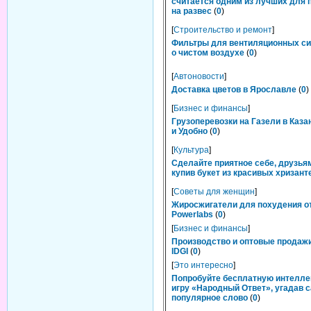
считается одним из лучших для 
на развес
(
0
)
[
Строительство и ремонт
]
Фильтры для вентиляционных си
о чистом воздухе
(
0
)
[
Автоновости
]
Доставка цветов в Ярославле
(
0
)
[
Бизнес и финансы
]
Грузоперевозки на Газели в Каза
и Удобно
(
0
)
[
Культура
]
Сделайте приятное себе, друзьям
купив букет из красивых хризант
[
Советы для женщин
]
Жиросжигатели для похудения о
Powerlabs
(
0
)
[
Бизнес и финансы
]
Производство и оптовые продаж
IDGI
(
0
)
[
Это интересно
]
Попробуйте бесплатную интелл
игру «Народный Ответ», угадав 
популярное слово
(
0
)