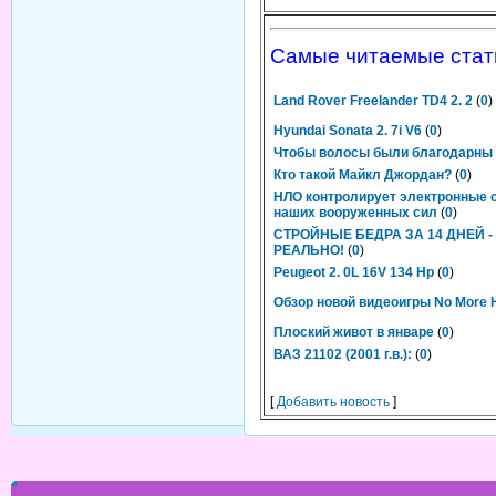
Самые читаемые стат
Land Rover Freelander TD4 2. 2
(
0
)
Hyundai Sonata 2. 7i V6
(
0
)
Чтобы волосы были благодарны
Кто такой Майкл Джордан?
(
0
)
НЛО контролирует электронные 
наших вооруженных сил
(
0
)
СТРОЙНЫЕ БЕДРА ЗА 14 ДНЕЙ -
РЕАЛЬНО!
(
0
)
Peugeot 2. 0L 16V 134 Hp
(
0
)
Обзор новой видеоигры No More 
Плоский живот в январе
(
0
)
ВАЗ 21102 (2001 г.в.):
(
0
)
[
Добавить новость
]