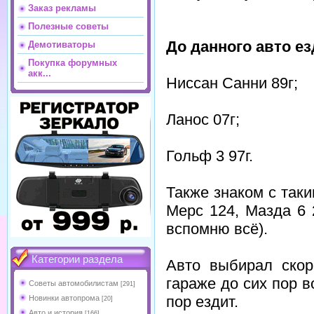
Заказ рекламы
Полезные советы
До данного авто е
Демотиваторы
Покупка форумных
акк...
Ниссан Санни 89г;
Ланос 07г;
Гольф 3 97г.
Также знаком с таки
Мерс 124, Мазда 6 
вспомню всё).
Категории раздела
Авто выбирал скор
гараже до сих пор во
Советы автомобилистам
[291]
пор ездит.
Новинки автопрома
[20]
Авто и история
[166]