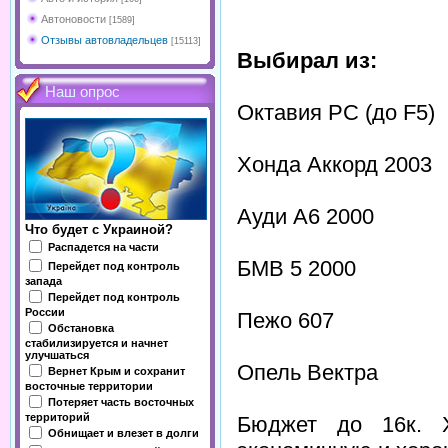
Автоновости
[1589]
Отзывы автовладельцев
[15113]
Выбирал из:
Наш опрос
Октавия PC (до F5)
Хонда Аккорд 2003
Ауди А6 2000
Что будет с Украиной?
Распадется на части
БМВ 5 2000
Перейдет под контроль
запада
Перейдет под контроль
России
Пежо 607
Обстановка
стабилизируется и начнет
улучшаться
Опель Вектра
Вернет Крым и сохранит
восточные территории
Потеряет часть восточных
территорий
Бюджет до 16к. Х
Обнищает и влезет в долги