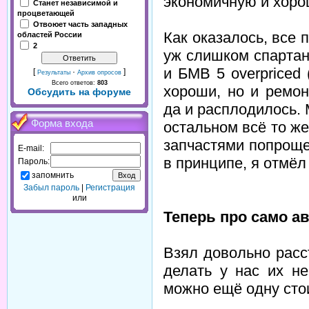
экономичную и хор
Станет независимой и
процветающей
Отвоюет часть западных
Как оказалось, все
областей России
2
уж слишком спартан
и БМВ 5 overpriced (
[
·
]
Результаты
Архив опросов
Всего ответов:
803
хороши, но и ремон
Обсудить на форуме
да и расплодилось. 
Форма входа
остальном всё то же
запчастями попроще
E-mail:
в принципе, я отмёл 
Пароль:
запомнить
Забыл пароль
|
Регистрация
или
Теперь про само ав
Взял довольно расс
делать у нас их н
можно ещё одну стои