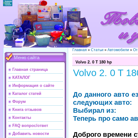
Главная
»
Статьи
»
Автомобили
»
От
Меню сайта
Volvo 2. 0 T 180 hp
Главная страница
Volvo 2. 0 T 18
КАТАЛОГ
Информация о сайте
До данного авто е
Каталог статей
следующих авто:
Форум
Выбирал из:
Книга отзывов
Теперь про само ав
Контакты
FAQ вопрос/ответ
Доброго времени с
Добавить новости