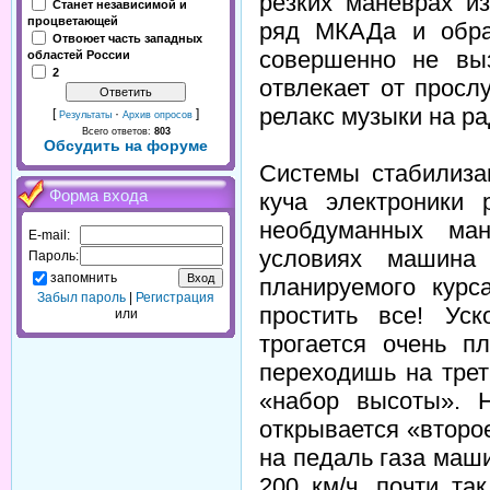
резких маневрах и
Станет независимой и
процветающей
ряд МКАДа и обрат
Отвоюет часть западных
совершенно не вы
областей России
2
отвлекает от просл
релакс музыки на ра
[
·
]
Результаты
Архив опросов
Всего ответов:
803
Обсудить на форуме
Системы стабилиза
Форма входа
куча электроники 
необдуманных ма
E-mail:
условиях машина
Пароль:
запомнить
планируемого курс
Забыл пароль
|
Регистрация
простить все! Ус
или
трогается очень п
переходишь на трет
«набор высоты». 
открывается «второ
на педаль газа маш
200 км/ч, почти та