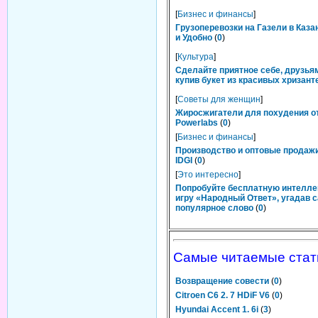
[
Бизнес и финансы
]
Грузоперевозки на Газели в Каза
и Удобно
(
0
)
[
Культура
]
Сделайте приятное себе, друзьям
купив букет из красивых хризант
[
Советы для женщин
]
Жиросжигатели для похудения о
Powerlabs
(
0
)
[
Бизнес и финансы
]
Производство и оптовые продаж
IDGI
(
0
)
[
Это интересно
]
Попробуйте бесплатную интелл
игру «Народный Ответ», угадав 
популярное слово
(
0
)
Самые читаемые стат
Возвращение совести
(
0
)
Citroen C6 2. 7 HDiF V6
(
0
)
Hyundai Accent 1. 6i
(
3
)