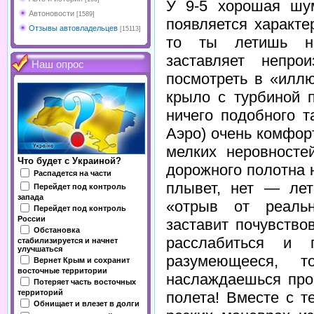
У 9-5 хорошая шум
Автоновости
[1589]
появляется характе
Отзывы автовладельцев
[15113]
то ты летишь на
заставляет непро
Наш опрос
посмотреть в «илл
крыло с турбиной 
ничего подобного т
Аэро) очень комфор
мелких неровносте
Что будет с Украиной?
дорожного полотна
Распадется на части
плывет, нет — лет
Перейдет под контроль
запада
«отрыв от реальн
Перейдет под контроль
России
заставит почувство
Обстановка
расслабиться и 
стабилизируется и начнет
улучшаться
разумеющееся, 
Вернет Крым и сохранит
восточные территории
наслаждаешься про
Потеряет часть восточных
территорий
полета! Вместе с т
Обнищает и влезет в долги