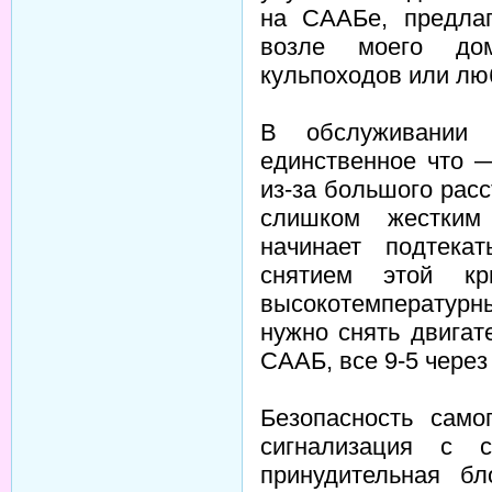
на СААБе, предла
возле моего до
кульпоходов или лю
В обслуживании 
единственное что 
из-за большого рас
слишком жестким 
начинает подтека
снятием этой к
высокотемпературн
нужно снять двигат
СААБ, все 9-5 через
Безопасность сам
сигнализация с 
принудительная б