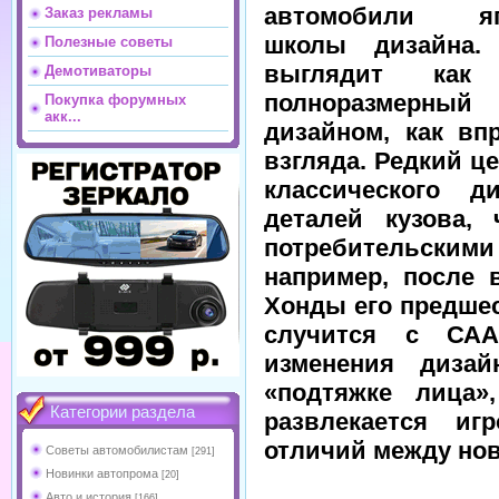
автомобили яп
Заказ рекламы
школы дизайна.
Полезные советы
выглядит как
Демотиваторы
полноразмерны
Покупка форумных
акк...
дизайном, как вп
взгляда. Редкий ц
классического 
деталей кузова,
потребительскими 
например, после 
Хонды его предшес
случится с САА
изменения дизай
«подтяжке лица
Категории раздела
развлекается и
отличий между но
Советы автомобилистам
[291]
Новинки автопрома
[20]
Авто и история
[166]