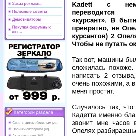
Kadett с неме
Заказ рекламы
переводитс
Полезные советы
«курсант». В быт
Демотиваторы
превратно, не Оп
Покупка форумных
акк...
курсантов) 2 Опел
Чтобы не путать о
Так вот, машины бы
сложилась похоже.
написать 2 отзыва
очень похожими, а в
меня простит.
Случилось так, что
Категории раздела
Кадетта именно бла
звонит мне часов 
Советы автомобилистам
[291]
Опелях разбираешьс
Новинки автопрома
[20]
Авто и история
[166]