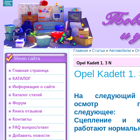
Главная
»
Статьи
»
Автомобили
»
От
Меню сайта
Opel Kadett 1. 3 N
Главная страница
Opel Kadett 1.
КАТАЛОГ
Информация о сайте
На следующий
Каталог статей
осмотр пок
Форум
следующее:
Книга отзывов
Сцепление и к
Контакты
работают нормаль
FAQ вопрос/ответ
Добавить новости