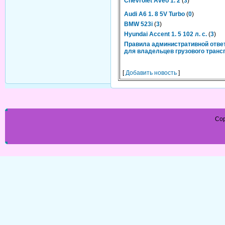
Chevrolet Aveo 1. 2
(
3
)
Audi A6 1. 8 5V Turbo
(
0
)
BMW 523i
(
3
)
Hyundai Accent 1. 5 102 л. с.
(
3
)
Правила административной отве
для владельцев грузового транс
[
Добавить новость
]
Cop