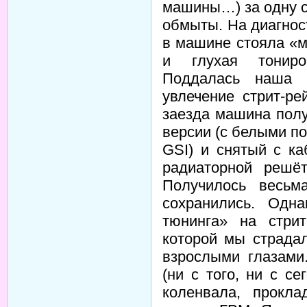
машины…) за одну с
обмыты. На диагност
в машине стояла «м
и глухая тониров
Поддалась наша 
увлечение стрит-ре
заезда машина пол
версии (с белыми по
GSI) и снятый с ка
радиаторной решё
Получилось весьм
сохранились. Одна
тюнинга» на стри
которой мы страдал
взрослыми глазами
(ни с того, ни с с
коленвала, прокл