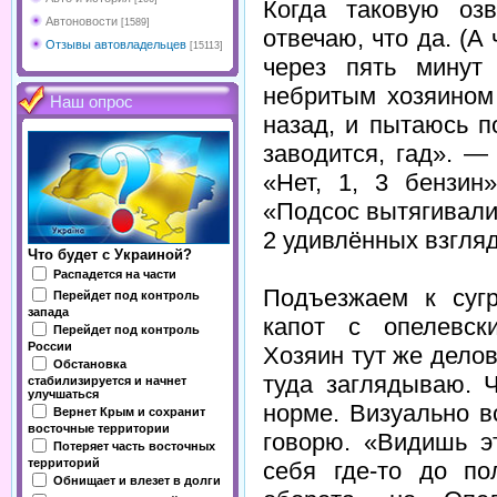
Когда таковую оз
Автоновости
[1589]
отвечаю, что да. (А 
Отзывы автовладельцев
[15113]
через пять минут
небритым хозяином
Наш опрос
назад, и пытаюсь п
заводится, гад». —
«Нет, 1, 3 бензи
«Подсос вытягивали
2 удивлённых взгляд
Что будет с Украиной?
Распадется на части
Подъезжаем к сугр
Перейдет под контроль
запада
капот с опелевск
Перейдет под контроль
России
Хозяин тут же делов
Обстановка
туда заглядываю. 
стабилизируется и начнет
улучшаться
норме. Визуально в
Вернет Крым и сохранит
восточные территории
говорю. «Видишь 
Потеряет часть восточных
территорий
себя где-то до по
Обнищает и влезет в долги