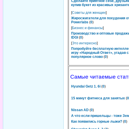
Сделайте приятное себе, друзьям
купив букет из красивых хризант
[
Советы для женщин
]
Жиросжигатели для похудения о
Powerlabs
(
0
)
[
Бизнес и финансы
]
Производство и оптовые продаж
IDGI
(
0
)
[
Это интересно
]
Попробуйте бесплатную интелл
игру «Народный Ответ», угадав 
популярное слово
(
0
)
Самые читаемые стат
Hyundai Getz 1. 6i
(
0
)
15 минут фитнеса для занятых
(
0
Nissan AD
(
0
)
А что если пришельцы - тоже Зе
Как появились горные лыжи?
(
0
)