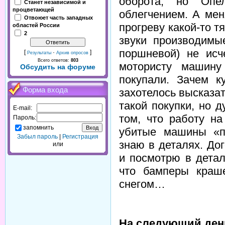
оборота, но Опе
Станет независимой и
процветающей
облегчением. А мен
Отвоюет часть западных
прогреву какой-то 
областей России
2
звуки производимы
поршневой) не исч
[
·
]
Результаты
Архив опросов
Всего ответов:
803
мотористу машин
Обсудить на форуме
покупали. Зачем к
Форма входа
захотелось высказа
такой покупки, но 
E-mail:
том, что работу н
Пароль:
запомнить
убитые машины «п
Забыл пароль
|
Регистрация
знаю в деталях. До
или
и посмотрю в дета
что бамперы краш
снегом…
На следующий ден