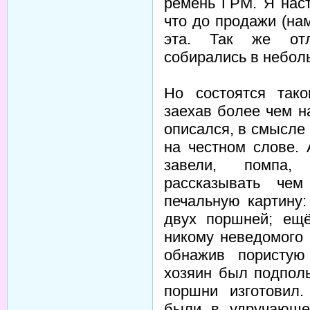
ремень ГРМ. Я нас
что до продажи (на
эта. Так же отл
собирались в небол
Но состоятся так
заехав более чем н
описался, в смысле
на честном слове.
завели, помпа,
рассказывать чем
печальную картину:
двух поршней; ещ
никому неведомого
обнажив пористую
хозяин был подпол
поршни изготовил.
были в удручающе