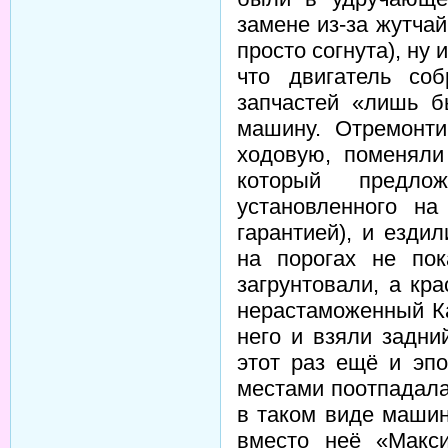
замене из-за жутча
просто согнута), ну
что двигатель соб
запчастей «лишь б
машину. Отремонти
ходовую, поменяли
который предлож
установленного н
гарантией), и езди
на порогах не пок
загрунтовали, а кр
нерастаможенный Ка
него и взяли задни
этот раз ещё и эпо
местами поотпадала
в таком виде машин
вместо неё «Макс