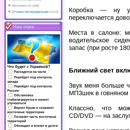
Автоновости
[1589]
Коробка — ну у
Отзывы автовладельцев
[15113]
переключается довол
Наш опрос
Места в салоне: м
водительское сид
запас (при росте 180
Что будет с Украиной?
Ближний свет вклю
Распадется на части
Перейдет под контроль
запада
Звук меня больше ч
Перейдет под контроль
России
МП3шек в говняном 
Обстановка
стабилизируется и начнет
улучшаться
Классно, что мож
Вернет Крым и сохранит
восточные территории
CD/DVD — на заслу
Потеряет часть восточных
территорий
Обнищает и влезет в долги