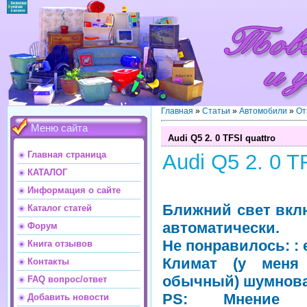
Главная
»
Статьи
»
Автомобили
»
От
Меню сайта
Audi Q5 2. 0 TFSI quattro
Главная страница
Audi Q5 2. 0 T
КАТАЛОГ
Информация о сайте
Ближний свет вкл
Каталог статей
автоматически.
Форум
Не понравилось: : e
Книга отзывов
Климат (у меня
Контакты
обычный) шумнова
FAQ вопрос/ответ
PS: Мнение с
Добавить новости