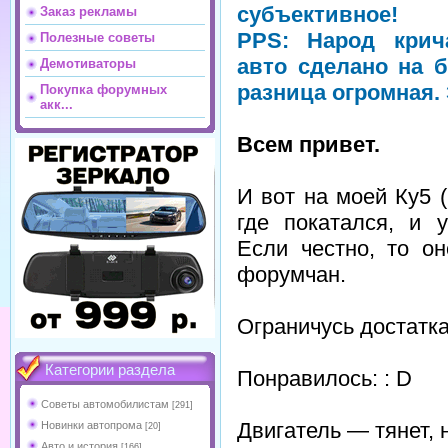
субъективное!
Заказ рекламы
PPS: Народ крич
Полезные советы
авто сделано на б
Демотиваторы
разница огромная. 
Покупка форумных
акк...
Всем привет.
И вот на моей Ку5 (
где покатался, и 
Если честно, то о
форумчан.
Ограничусь достатк
Категории раздела
Понравилось: : D
Советы автомобилистам
[291]
Двигатель — тянет, 
Новинки автопрома
[20]
Авто и история
[166]