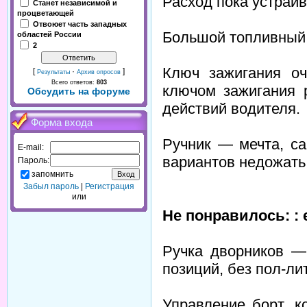
Расход пока устраив
Станет независимой и
процветающей
Отвоюет часть западных
Большой топливный 
областей России
2
Ключ зажигания оч
[
·
]
Результаты
Архив опросов
Всего ответов:
803
ключом зажигания 
Обсудить на форуме
действий водителя.
Форма входа
Ручник — мечта, са
E-mail:
вариантов недожать
Пароль:
запомнить
Забыл пароль
|
Регистрация
или
Не понравилось: : e
Ручка дворников —
позиций, без пол-ли
Управление борт. 