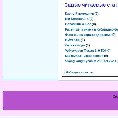
Самые читаемые стат
Кислый помощник
(
0
)
Kia Sorento 2. 4
(
0
)
Вспомним о шее
(
0
)
Развитие туризма в Кабардино-Б
Фиточаи на страже здоровья
(
0
)
BMW 518i
(
0
)
Летняя мода
(
0
)
Volkswagen Tiguan 2, 0 TDI
(
0
)
Как выбрать кроссовки?
(
0
)
Ssang Yong Kyron M 200 Xdi 2WD
(
[
Добавить новость
]
Cop