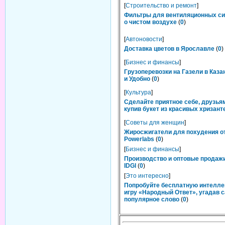
[
Строительство и ремонт
]
Фильтры для вентиляционных си
о чистом воздухе
(
0
)
[
Автоновости
]
Доставка цветов в Ярославле
(
0
)
[
Бизнес и финансы
]
Грузоперевозки на Газели в Каза
и Удобно
(
0
)
[
Культура
]
Сделайте приятное себе, друзьям
купив букет из красивых хризант
[
Советы для женщин
]
Жиросжигатели для похудения о
Powerlabs
(
0
)
[
Бизнес и финансы
]
Производство и оптовые продаж
IDGI
(
0
)
[
Это интересно
]
Попробуйте бесплатную интелл
игру «Народный Ответ», угадав 
популярное слово
(
0
)