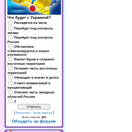
Что будет с Украиной?
Распадется на части
Перейдет под контроль
запада
Перейдет под контроль
России
Обстановка
стабилизируется и начнет
улучшаться
Вернет Крым и сохранит
восточные территории
Потеряет часть восточных
территорий
Обнищает и влезет в долги
Станет независимой и
процветающей
Отвоюет часть западных
областей России
2
[
·
]
Результаты
Архив опросов
Всего ответов:
803
Обсудить на форуме